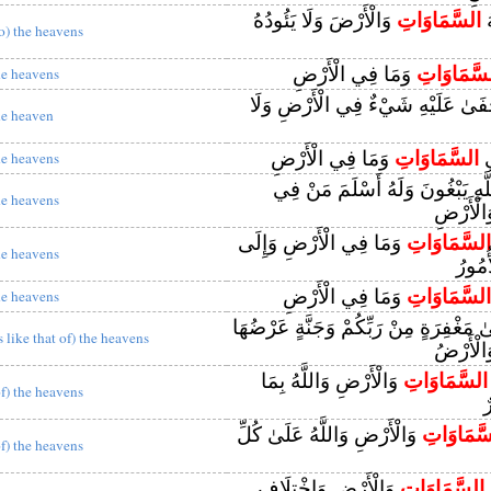
ُ
السَّمَاوَاتِ
وَالْأَرْضَ وَلَا يَئُودُهُ
to) the heavens
سَّمَاوَاتِ
وَمَا فِي الْأَرْضِ
he heavens
يَخْفَىٰ عَلَيْهِ شَيْءٌ فِي الْأَرْضِ وَلَا
he heaven
ِي
السَّمَاوَاتِ
وَمَا فِي الْأَرْضِ
he heavens
للَّهِ يَبْغُونَ وَلَهُ أَسْلَمَ مَنْ فِي
he heavens
الْأَرْضِ
السَّمَاوَاتِ
وَمَا فِي الْأَرْضِ وَإِلَى
he heavens
أُمُورُ
السَّمَاوَاتِ
وَمَا فِي الْأَرْضِ
he heavens
 مَغْفِرَةٍ مِنْ رَبِّكُمْ وَجَنَّةٍ عَرْضُهَا
is like that of) the heavens
الْأَرْضُ
السَّمَاوَاتِ
وَالْأَرْضِ وَاللَّهُ بِمَا
of) the heavens
ٌ
َّمَاوَاتِ
وَالْأَرْضِ وَاللَّهُ عَلَىٰ كُلِّ
of) the heavens
ِ
السَّمَاوَاتِ
وَالْأَرْضِ وَاخْتِلَافِ