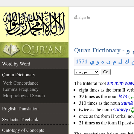
Sign In
__
و
__
Quran Dictionary -
ك
ل
م
ن
ه
و
ي
1571
Word by Word
Go
Quran Dictionary
Verb Concordance
The triliteral root
sīn mīm wā
Lemma Frequency
eight times as the form II ver
Morphological Search
م
(
39 times as the noun
is'm
310 times as the noun
samā
English Translation
ّ
(
twice as the noun
samiyy
once as the form II verbal n
Syntactic Treebank
21 times as the form II passiv
Ontology of Concepts
The translations below are b