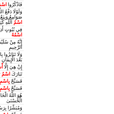
فَاذْكُرُوا
اسْم
وَلَوْلَا دَفْعُ ا
صَوَامِعُ وَبِيَع
اسْمُ
اللَّهِ كَثِ
فِي بُيُوتٍ أَذِنَ 
اسْمُهُ
إِنَّهُ مِنْ سُلَيْم
الرَّحِيمِ
وَلَا تَنَابَزُوا ب
بَعْدَ الْإِيمَانِ
إِنْ هِيَ إِلَّا
أَس
تَبَارَكَ
اسْمُ
رَ
فَسَبِّحْ
بِاسْمِ
فَسَبِّحْ
بِاسْمِ
هُوَ اللَّهُ الْخَا
الْحُسْنَىٰ
وَمُبَشِّرًا بِرَ