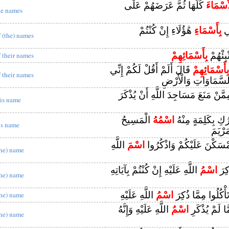
أَسْمَاءَ
كُلَّهَا ثُمَّ عَرَضَهُمْ عَلَى
he names
ِي
بِأَسْمَاءِ
هَٰؤُلَاءِ إِنْ كُنْتُمْ
f (the) names
ْبِئْهُمْ
بِأَسْمَائِهِمْ
f their names
بِأَسْمَائِهِمْ
قَالَ أَلَمْ أَقُلْ لَكُمْ إِنِّي
f their names
لسَّمَاوَاتِ وَالْأَرْضِ
مَّنْ مَنَعَ مَسَاجِدَ اللَّهِ أَنْ يُذْكَرَ
is name
ِرُكِ بِكَلِمَةٍ مِنْهُ
اسْمُهُ
الْمَسِيحُ
is name
رْيَمَ
َمْسَكْنَ عَلَيْكُمْ وَاذْكُرُوا
اسْمَ
اللَّهِ
the) name
كِرَ
اسْمُ
اللَّهِ عَلَيْهِ إِنْ كُنْتُمْ بِآيَاتِهِ
the) name
تَأْكُلُوا مِمَّا ذُكِرَ
اسْمُ
اللَّهِ عَلَيْهِ
the) name
َّا لَمْ يُذْكَرِ
اسْمُ
اللَّهِ عَلَيْهِ وَإِنَّهُ
the) name