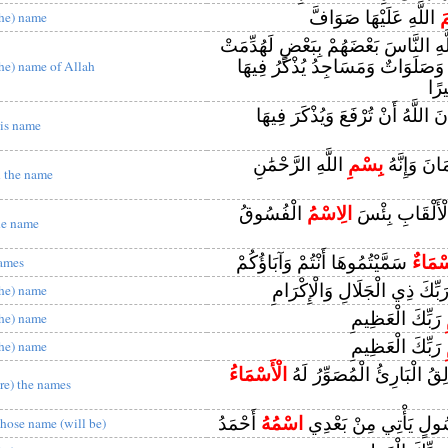
َ
اللَّهِ عَلَيْهَا صَوَافَّ
the) name
للَّهِ النَّاسَ بَعْضَهُمْ بِبَعْضٍ لَهُدِّمَتْ
ٌ وَصَلَوَاتٌ وَمَسَاجِدُ يُذْكَرُ فِيهَا
the) name of Allah
يرًا
اللَّهُ أَنْ تُرْفَعَ وَيُذْكَرَ فِيهَا
is name
َانَ وَإِنَّهُ
بِسْمِ
اللَّهِ الرَّحْمَٰنِ
n the name
ِالْأَلْقَابِ بِئْسَ
الِاسْمُ
الْفُسُوقُ
he name
ْمَاءٌ
سَمَّيْتُمُوهَا أَنْتُمْ وَآبَاؤُكُمْ
ames
بِّكَ ذِي الْجَلَالِ وَالْإِكْرَامِ
the) name
رَبِّكَ الْعَظِيمِ
the) name
رَبِّكَ الْعَظِيمِ
the) name
لِقُ الْبَارِئُ الْمُصَوِّرُ لَهُ
الْأَسْمَاءُ
are) the names
سُولٍ يَأْتِي مِنْ بَعْدِي
اسْمُهُ
أَحْمَدُ
hose name (will be)