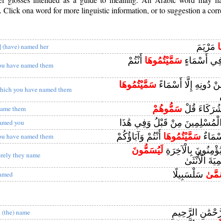
Click ona word for more linguistic information, or to suggestion a corr
ا
مَرْيَمَ
I] (have) named her
 فِي أَسْمَاءٍ
سَمَّيْتُمُوهَا
أَنْتُمْ
ou have named them
نْ دُونِهِ إِلَّا أَسْمَاءً
سَمَّيْتُمُوهَا
hich you have named them
 شُرَكَاءَ قُلْ
سَمُّوهُمْ
ame them
ْمُسْلِمِينَ مِنْ قَبْلُ وَفِي هَٰذَا
amed you
َسْمَاءٌ
سَمَّيْتُمُوهَا
أَنْتُمْ وَآبَاؤُكُمْ
ou have named them
 يُؤْمِنُونَ بِالْآخِرَةِ
لَيُسَمُّونَ
urely they name
ِيَةَ الْأُنْثَىٰ
مَّىٰ
سَلْسَبِيلًا
amed
َّحْمَٰنِ الرَّحِيمِ
n (the) name