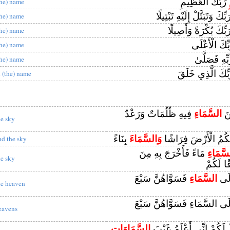
رَبِّكَ الْعَظِيمِ
the) name
بِّكَ وَتَبَتَّلْ إِلَيْهِ تَبْتِيلًا
the) name
بِّكَ بُكْرَةً وَأَصِيلًا
the) name
ِّكَ الْأَعْلَى
the) name
ِّهِ فَصَلَّىٰ
the) name
ِّكَ الَّذِي خَلَقَ
n (the) name
نَ
السَّمَاءِ
فِيهِ ظُلُمَاتٌ وَرَعْدٌ
he sky
َكُمُ الْأَرْضَ فِرَاشًا
وَالسَّمَاءَ
بِنَاءً
nd the sky
سَّمَاءِ
مَاءً فَأَخْرَجَ بِهِ مِنَ
he sky
ًا لَكُمْ
ِلَى
السَّمَاءِ
فَسَوَّاهُنَّ سَبْعَ
he heaven
ِلَى السَّمَاءِ فَسَوَّاهُنَّ سَبْعَ
eavens
ْ لَكُمْ إِنِّي أَعْلَمُ غَيْبَ
السَّمَاوَاتِ