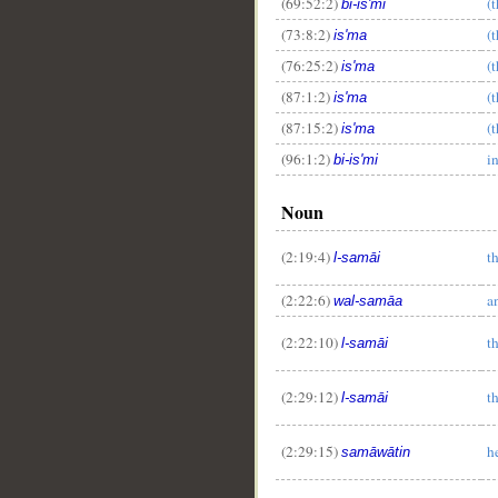
(69:52:2)
(
bi-is'mi
(73:8:2)
(
is'ma
(76:25:2)
(
is'ma
(87:1:2)
(
is'ma
(87:15:2)
(
is'ma
(96:1:2)
i
bi-is'mi
Noun
(2:19:4)
t
l-samāi
(2:22:6)
a
wal-samāa
(2:22:10)
t
l-samāi
(2:29:12)
t
l-samāi
(2:29:15)
h
samāwātin