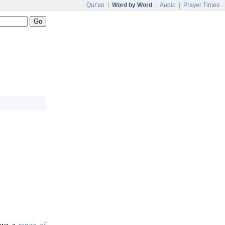
Qur'an
|
Word by Word
|
Audio
|
Prayer Times
have a
range of