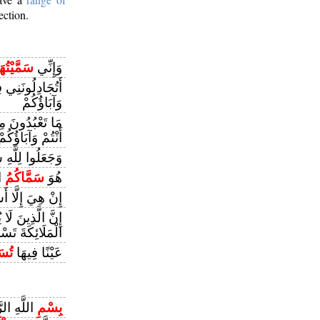
ection.
وَإِنِّي
سَمَّيْتُهَ
أَتُجَادِلُونَنِي
وَآبَاؤُكُمْ
مَا تَعْبُدُونَ مِ
أَنْتُمْ وَآبَاؤُكُمْ
وَجَعَلُوا لِلَّهِ
هُوَ
سَمَّاكُمُ
ال
إِنْ هِيَ إِلَّا أ
إِنَّ الَّذِينَ لَا
الْمَلَائِكَةَ تَسْم
عَيْنًا فِيهَا
تُسَ
بِسْمِ
اللَّهِ الر