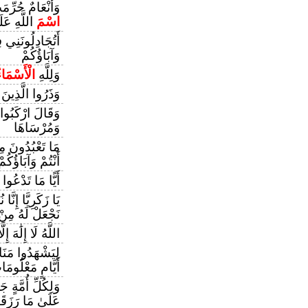
وَأَنْعَامٌ حُرِّم
اسْمَ
اللَّهِ عَلَي
أَتُجَادِلُونَنِي
وَآبَاؤُكُمْ
وَلِلَّهِ
الْأَسْمَاء
وَذَرُوا الَّذِين
وَقَالَ ارْكَبُوا
وَمُرْسَاهَا
مَا تَعْبُدُونَ مِن
أَنْتُمْ وَآبَاؤُكُمْ
أَيًّا مَا تَدْعُوا 
يَا زَكَرِيَّا إِنَّا
نَجْعَلْ لَهُ مِنْ
اللَّهُ لَا إِلَٰهَ إِل
لِيَشْهَدُوا مَنَا
أَيَّامٍ مَعْلُومَ
وَلِكُلِّ أُمَّةٍ ج
عَلَىٰ مَا رَزَقَهُ