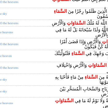
of) the heavens
ى الَّذِينَ ظَلَمُوا رِجْزًا مِنَ
السَّمَاءِ
he sky
ْسُقُونَ
َ اللَّهَ لَهُ مُلْكُ
السَّمَاوَاتِ
وَالْأَرْضِ
of) the heavens
اللَّهُ وَلَدًا سُبْحَانَهُ بَلْ لَهُ مَا فِي
he heavens
الْأَرْضِ
َاتِ
وَالْأَرْضِ وَإِذَا قَضَىٰ أَمْرًا
of) the heavens
 لَهُ كُنْ فَيَكُونُ
لُّبَ وَجْهِكَ فِي
السَّمَاءِ
فَلَنُوَلِّيَنَّكَ
he heaven
ِ
السَّمَاوَاتِ
وَالْأَرْضِ وَاخْتِلَافِ
of) the heavens
ِ
َهُ مِنَ
السَّمَاءِ
مِنْ مَاءٍ فَأَحْيَا بِهِ
he sky
وْتِهَا
يَاحِ وَالسَّحَابِ الْمُسَخَّرِ بَيْنَ
he sky
َرْضِ
َةٌ وَلَا نَوْمٌ لَهُ مَا فِي
السَّمَاوَاتِ
he heavens
ْضِ