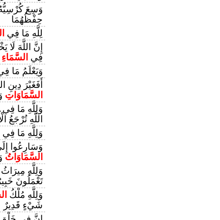
وَسِعَ كُرْسِيُّه
حِفْظُهُمَا
لِلَّهِ مَا فِي
ال
إِنَّ اللَّهَ لَا 
فِي
السَّمَاءِ
وَيَعْلَمُ مَا ف
أَفَغَيْرَ دِينِ ا
السَّمَاوَاتِ
وَ
وَلِلَّهِ مَا فِي
اللَّهِ تُرْجَعُ الْ
وَلِلَّهِ مَا فِي
وَسَارِعُوا إِلَىٰ
السَّمَاوَاتُ
وَ
وَلِلَّهِ مِيرَاثُ
تَعْمَلُونَ خَبِير
وَلِلَّهِ مُلْكُ
الس
شَيْءٍ قَدِيرٌ
إِنَّ فِي خَلْق