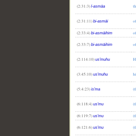
(2:31:3)
t
l-asmāa
(2:31:11)
o
bi-asmāi
(2:33:4)
o
bi-asmāihim
(2:33:7)
o
bi-asmāihim
(2:114:10)
H
us'muhu
(3:45:10)
h
us'muhu
(5:4:23)
(
is'ma
(6:118:4)
(
us'mu
(6:119:7)
(
us'mu
(6:121:6)
(
us'mu