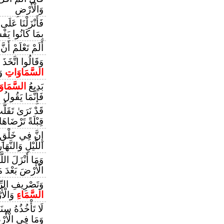
وَالْأَرْضِ
فَأَنْزَلْنَا عَلَ
بِمَا كَانُوا يَف
أَلَمْ تَعْلَمْ أَنّ
وَقَالُوا اتَّخَذَ 
السَّمَاوَاتِ
وَ
بَدِيعُ
السَّمَاو
فَإِنَّمَا يَقُولُ
قَدْ نَرَىٰ تَقَ
قِبْلَةً تَرْضَاهَا
إِنَّ فِي خَلْق
اللَّيْلِ وَالنَّهَار
وَمَا أَنْزَلَ اللّ
الْأَرْضَ بَعْدَ مَ
وَتَصْرِيفِ الرِّ
السَّمَاءِ
وَالْأ
لَا تَأْخُذُهُ سِن
وَمَا فِي الْأَر