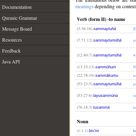
meanings
depending on context. 
Documentation
Quranic Grammar
Verb (form II) -to name
Message Board
(3:36:16)
[
sammaytuhā
Resources
(7:71:12)
y
sammaytumūhā
Feedback
(12:40:7)
w
sammaytumūhā
Java API
(13:33:13)
N
sammūhum
(22:78:19)
n
sammākumu
(53:23:5)
y
sammaytumūhā
(53:27:6)
s
layusammūna
(76:18:3)
n
tusammā
Noun
(1:1:1)
I
bis'mi