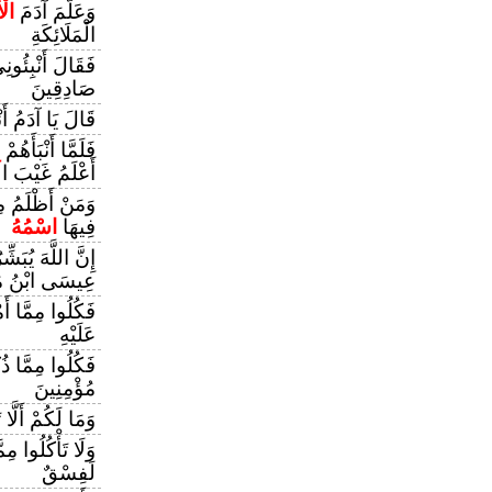
وَعَلَّمَ آدَمَ
الْ
الْمَلَائِكَةِ
فَقَالَ أَنْبِئُون
صَادِقِينَ
قَالَ يَا آدَمُ أَن
فَلَمَّا أَنْبَأَهُمْ
أَعْلَمُ غَيْبَ ا
وَمَنْ أَظْلَمُ مِ
فِيهَا
اسْمُهُ
إِنَّ اللَّهَ يُبَشّ
عِيسَى ابْنُ مَ
فَكُلُوا مِمَّا أ
عَلَيْهِ
فَكُلُوا مِمَّا ذُ
مُؤْمِنِينَ
وَمَا لَكُمْ أَلَّا 
وَلَا تَأْكُلُوا مِم
لَفِسْقٌ