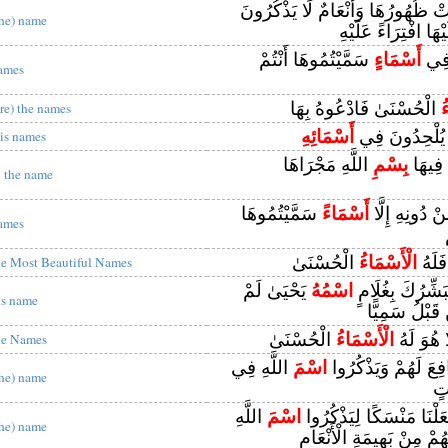
َتْ ظُهُورُهَا وَأَنْعَامٌ لَا يَذْكُرُونَ
the) name
ْهَا افْتِرَاءً عَلَيْهِ
 فِي
أَسْمَاءٍ
سَمَّيْتُمُوهَا أَنْتُمْ
ames
ُ
الْحُسْنَىٰ فَادْعُوهُ بِهَا
are) the names
َ يُلْحِدُونَ فِي
أَسْمَائِهِ
is names
 فِيهَا
بِسْمِ
اللَّهِ مَجْرَاهَا
n the name
ْ دُونِهِ إِلَّا
أَسْمَاءً
سَمَّيْتُمُوهَا
ames
فَلَهُ
الْأَسْمَاءُ
الْحُسْنَىٰ
he Most Beautiful Names
 نُبَشِّرُكَ بِغُلَامٍ
اسْمُهُ
يَحْيَىٰ لَمْ
is name
 قَبْلُ سَمِيًّا
َّا هُوَ لَهُ
الْأَسْمَاءُ
الْحُسْنَىٰ
he Names
فِعَ لَهُمْ وَيَذْكُرُوا
اسْمَ
اللَّهِ فِي
the) name
اتٍ
َعَلْنَا مَنْسَكًا لِيَذْكُرُوا
اسْمَ
اللَّهِ
the) name
مْ مِنْ بَهِيمَةِ الْأَنْعَامِ