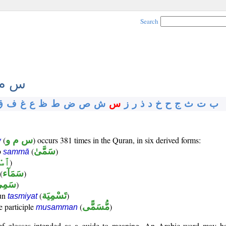
Search
س م 
ب
ت
ث
ج
ح
خ
د
ذ
ر
ز
س
ش
ص
ض
ط
ظ
ع
غ
ف
ق
) occurs 381 times in the Quran, in six derived forms:
س م و
(
w
)
سَمَّىٰ
(
b
sammā
)
ٱسْ
)
سَمَآء
(
)
سَمِي
)
تَسْمِيَة
(
oun
tasmiyat
)
مُّسَمًّى
(
e participle
musamman
rief glosses intended as a guide to meaning. An Arabic word may 