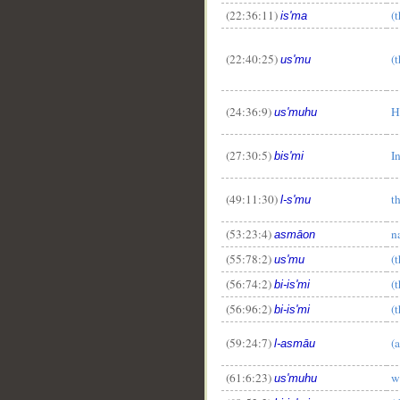
(22:36:11)
(
is'ma
(22:40:25)
(
us'mu
(24:36:9)
H
us'muhu
(27:30:5)
I
bis'mi
(49:11:30)
t
l-s'mu
(53:23:4)
n
asmāon
(55:78:2)
(
us'mu
(56:74:2)
(
bi-is'mi
(56:96:2)
(
bi-is'mi
(59:24:7)
(
l-asmāu
(61:6:23)
w
us'muhu