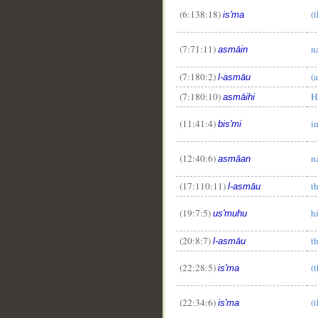
(6:138:18)
(
is'ma
(7:71:11)
n
asmāin
(7:180:2)
(
l-asmāu
(7:180:10)
H
asmāihi
(11:41:4)
i
bis'mi
(12:40:6)
n
asmāan
(17:110:11)
t
l-asmāu
(19:7:5)
h
us'muhu
(20:8:7)
t
l-asmāu
(22:28:5)
(
is'ma
(22:34:6)
(
is'ma