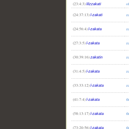
(23:4:3)
o
lilzzakati
(24:37:13)
z
l-zakati
(24:56:4)
z
l-zakata
(27:3:5)
z
l-zakata
(30:39:16)
z
zakatin
(31:4:5)
z
l-zakata
(33:33:12)
z
l-zakata
(41:7:4)
t
l-zakata
(58:13:17)
t
l-zakata
(73:20:56)
t
l-zakata