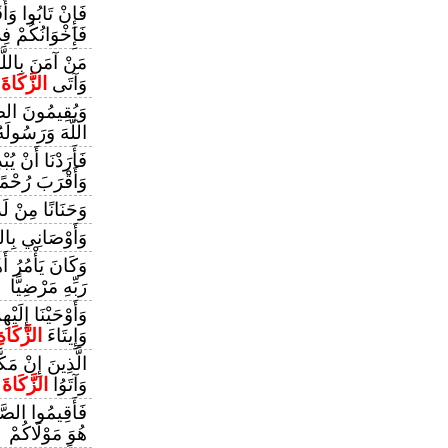
فَإِنْ تَابُوا وَأَ
فَإِخْوَانُكُمْ ف
مَنْ آمَنَ بِاللَّه
وَآتَى
الزَّكَاةَ
وَيُقِيمُونَ الصّ
اللَّهَ وَرَسُولَه
فَأَرَدْنَا أَنْ يُب
وَأَقْرَبَ رُحْمً
وَحَنَانًا مِنْ لَد
وَأَوْصَانِي بِال
وَكَانَ يَأْمُرُ أَ
رَبِّهِ مَرْضِيًّا
وَأَوْحَيْنَا إِلَي
وَإِيتَاءَ
الزَّكَاةِ
الَّذِينَ إِنْ مَك
وَآتَوُا
الزَّكَاةَ
فَأَقِيمُوا الصَّل
هُوَ مَوْلَاكُمْ