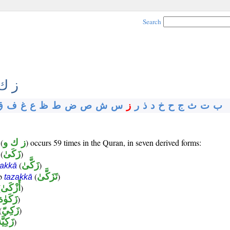
Search
ز ك
ب
ت
ث
ج
ح
خ
د
ذ
ر
ز
س
ش
ص
ض
ط
ظ
ع
غ
ف
ق
) occurs 59 times in the Quran, in seven derived forms:
ز ك و
(
)
زَكَىٰ
(
)
زَكَّىٰ
(
akkā
)
تَزَكَّىٰ
(
rb
tazakkā
)
أَزْكَىٰ
(
)
زَكَوٰة
)
زَكِيّ
(
)
زَكِيَّ