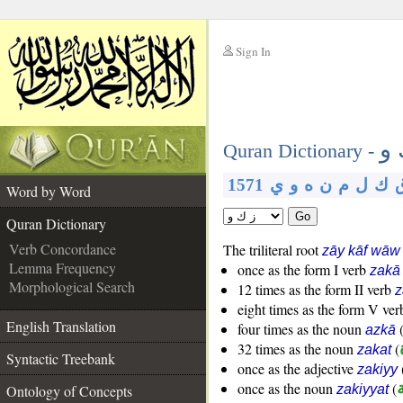
Sign In
__
 و
__
Quran Dictionary -
ك
ل
م
ن
ه
و
ي
1571
Word by Word
Go
Quran Dictionary
Verb Concordance
The triliteral root
zāy kāf wāw
Lemma Frequency
once as the form I verb
zakā
Morphological Search
12 times as the form II verb
z
eight times as the form V ve
English Translation
four times as the noun
azkā
32 times as the noun
(
zakat
Syntactic Treebank
once as the adjective
zakiyy
ة
(
once as the noun
Ontology of Concepts
zakiyyat