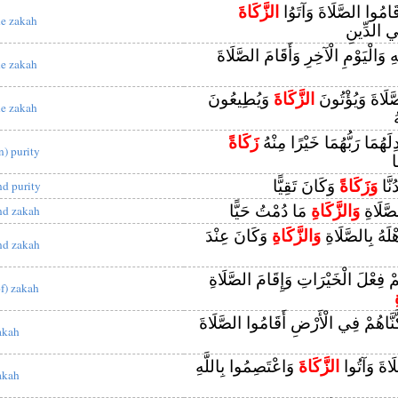
قَامُوا الصَّلَاةَ وَآتَوُا
الزَّكَاةَ
he zakah
ِي الدِّينِ
ِ وَالْيَوْمِ الْآخِرِ وَأَقَامَ الصَّلَاةَ
he zakah
َلَاةَ وَيُؤْتُونَ
الزَّكَاةَ
وَيُطِيعُونَ
he zakah
ُ
ْدِلَهُمَا رَبُّهُمَا خَيْرًا مِنْهُ
زَكَاةً
n) purity
ا
ُنَّا
وَزَكَاةً
وَكَانَ تَقِيًّا
nd purity
صَّلَاةِ
وَالزَّكَاةِ
مَا دُمْتُ حَيًّا
nd zakah
هْلَهُ بِالصَّلَاةِ
وَالزَّكَاةِ
وَكَانَ عِنْدَ
nd zakah
ْهِمْ فِعْلَ الْخَيْرَاتِ وَإِقَامَ الصَّلَاةِ
of) zakah
َّنَّاهُمْ فِي الْأَرْضِ أَقَامُوا الصَّلَاةَ
akah
َاةَ وَآتُوا
الزَّكَاةَ
وَاعْتَصِمُوا بِاللَّهِ
akah