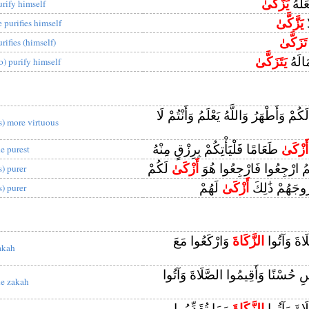
َلَّهُ
يَزَّكَّىٰ
urify himself
ا
يَزَّكَّىٰ
e purifies himself
تَزَكَّىٰ
urifies (himself)
َالَهُ
يَتَزَكَّىٰ
to) purify himself
كُمْ وَأَطْهَرُ وَاللَّهُ يَعْلَمُ وَأَنْتُمْ لَا
is) more virtuous
أَزْكَىٰ
طَعَامًا فَلْيَأْتِكُمْ بِرِزْقٍ مِنْهُ
he purest
مُ ارْجِعُوا فَارْجِعُوا هُوَ
أَزْكَىٰ
لَكُمْ
s) purer
ُوجَهُمْ ذَٰلِكَ
أَزْكَىٰ
لَهُمْ
s) purer
َاةَ وَآتُوا
الزَّكَاةَ
وَارْكَعُوا مَعَ
akah
سِ حُسْنًا وَأَقِيمُوا الصَّلَاةَ وَآتُوا
he zakah
َاةَ وَآتُوا
الزَّكَاةَ
وَمَا تُقَدِّمُوا