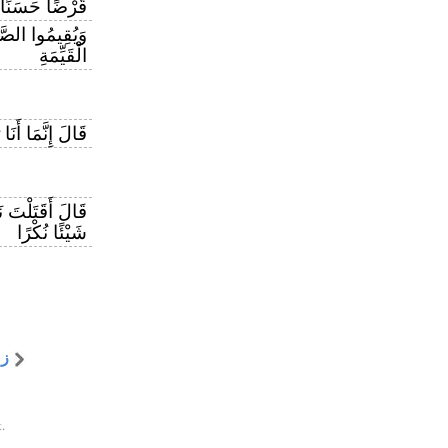
قَرْضًا حَسَنًا
وَيُقِيمُوا الصَّل
الْقَيِّمَةِ
قَالَ إِنَّمَا أَن
قَالَ أَقَتَلْتَ 
شَيْئًا نُكْرًا
ز 
.