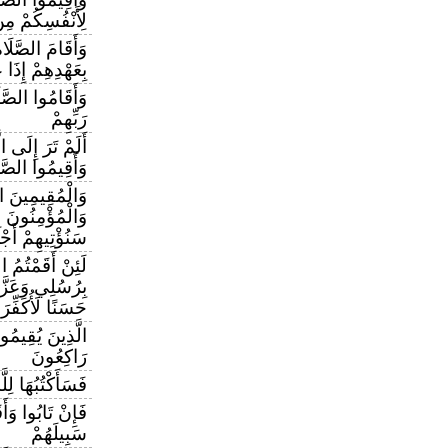
لِأَنْفُسِكُمْ مِنْ
وَأَقَامَ الصَّلَ
بِعَهْدِهِمْ إِذَا 
وَأَقَامُوا الصَّل
رَبِّهِمْ
أَلَمْ تَرَ إِلَى ا
وَأَقِيمُوا الصَّل
وَالْمُقِيمِينَ ا
وَالْمُؤْمِنُونَ بِا
سَنُؤْتِيهِمْ أَج
لَئِنْ أَقَمْتُمُ ال
بِرُسُلِي وَعَزَّر
حَسَنًا لَأُكَفِّرَ
الَّذِينَ يُقِيمُو
رَاكِعُونَ
فَسَأَكْتُبُهَا لِل
فَإِنْ تَابُوا وَأَ
سَبِيلَهُمْ