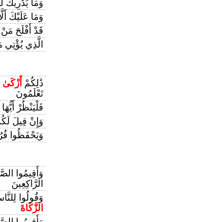
وَمَا يُدْرِيكَ لَع
وَمَا عَلَيْكَ أَلَّ
قَدْ أَفْلَحَ مَنْ
الَّذِي يُؤْتِي م
ذَٰلِكُمْ
أَزْكَىٰ
لَ
تَعْلَمُونَ
فَلْيَنْظُرْ أَيُّهَا
وَإِنْ قِيلَ لَكُ
وَيَحْفَظُوا فُر
وَأَقِيمُوا الصَّل
الرَّاكِعِينَ
وَقُولُوا لِلنَّا
الزَّكَاةَ
وَأَقِيمُوا الصَّل