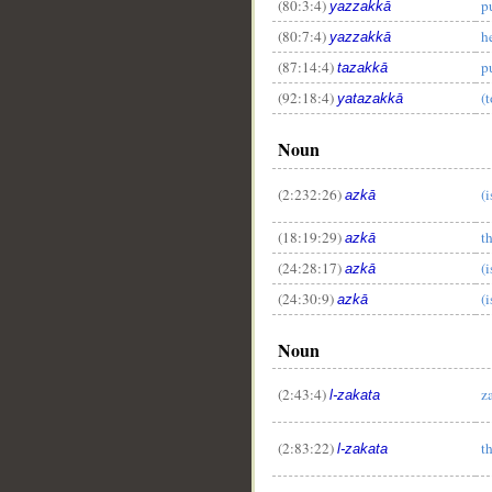
(80:3:4)
p
yazzakkā
(80:7:4)
h
yazzakkā
(87:14:4)
p
tazakkā
(92:18:4)
(
yatazakkā
Noun
(2:232:26)
(
azkā
(18:19:29)
t
azkā
(24:28:17)
(i
azkā
(24:30:9)
(i
azkā
Noun
(2:43:4)
z
l-zakata
(2:83:22)
t
l-zakata