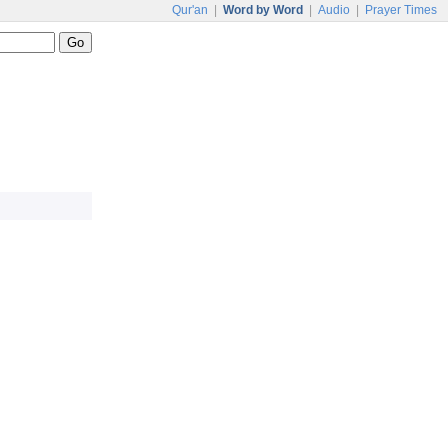
Qur'an
|
Word by Word
|
Audio
|
Prayer Times