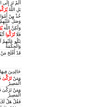
أَلَمْ تَرَ إِلَى ا
بَلِ اللَّهُ
يُزَكِّ
خُذْ مِنْ أَمْوَا
وَصَلِّ عَلَيْهِمْ
وَلَٰكِنَّ اللَّهَ
يُ
فَلَا
تُزَكُّوا
أَنْف
يَتْلُو عَلَيْهِمْ آ
وَالْحِكْمَةَ
قَدْ أَفْلَحَ مَنْ
خَالِدِينَ فِيهَا
وَمَنْ
تَزَكَّىٰ
فَإ
الْمَصِيرُ
وَمَنْ تَزَكَّىٰ فَ
الْمَصِيرُ
فَقُلْ هَلْ لَكَ 