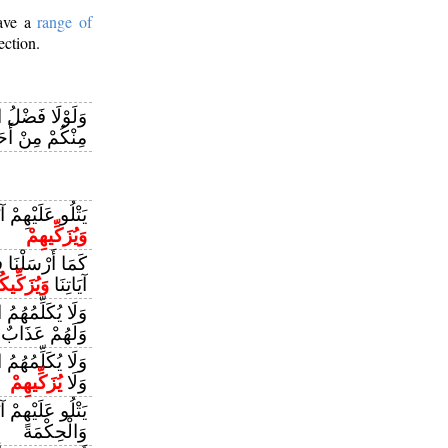
have a
range of
ection.
وَلَوْلَا فَضْلُ ا
مِنْكُمْ مِنْ أَحَد
يَتْلُو عَلَيْهِمْ 
وَيُزَكِّيهِمْ
كَمَا أَرْسَلْنَا 
آيَاتِنَا
وَيُزَكِّيك
وَلَا يُكَلِّمُهُمُ 
وَلَهُمْ عَذَابٌ أ
وَلَا يُكَلِّمُهُمُ ا
وَلَا
يُزَكِّيهِمْ
يَتْلُو عَلَيْهِمْ آ
وَالْحِكْمَةَ