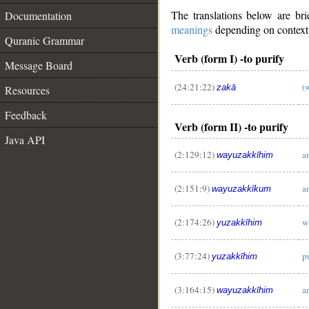
The translations below are b
Documentation
meanings
depending on context. 
Quranic Grammar
Verb (form I) -to purify
Message Board
(24:21:22)
(
zakā
Resources
Feedback
Verb (form II) -to purify
Java API
(2:129:12)
a
wayuzakkīhim
(2:151:9)
a
wayuzakkīkum
(2:174:26)
w
yuzakkīhim
(3:77:24)
p
yuzakkīhim
(3:164:15)
a
wayuzakkīhim