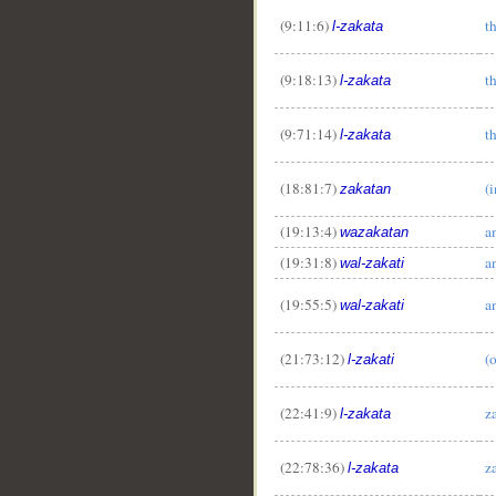
(9:11:6)
t
l-zakata
(9:18:13)
t
l-zakata
(9:71:14)
t
l-zakata
(18:81:7)
(i
zakatan
(19:13:4)
a
wazakatan
(19:31:8)
a
wal-zakati
(19:55:5)
a
wal-zakati
(21:73:12)
(
l-zakati
(22:41:9)
z
l-zakata
(22:78:36)
z
l-zakata