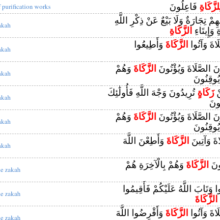
لزَّكَاةِ
فَاعِلُونَ
f purification works
ِمْ تِجَارَةٌ وَلَا بَيْعٌ عَنْ ذِكْرِ اللَّهِ
akah
ِ وَإِيتَاءِ
الزَّكَاةِ
َاةَ وَآتُوا
الزَّكَاةَ
وَأَطِيعُوا
akah
نَ الصَّلَاةَ وَيُؤْتُونَ
الزَّكَاةَ
وَهُمْ
akah
يُوقِنُونَ
نْ
زَكَاةٍ
تُرِيدُونَ وَجْهَ اللَّهِ فَأُولَٰئِكَ
akah
ونَ
نَ الصَّلَاةَ وَيُؤْتُونَ
الزَّكَاةَ
وَهُمْ
akah
يُوقِنُونَ
اةَ وَآتِينَ
الزَّكَاةَ
وَأَطِعْنَ اللَّهَ
akah
ُونَ
الزَّكَاةَ
وَهُمْ بِالْآخِرَةِ هُمْ
he zakah
ُوا وَتَابَ اللَّهُ عَلَيْكُمْ فَأَقِيمُوا
he zakah
الزَّكَاةَ
َاةَ وَآتُوا
الزَّكَاةَ
وَأَقْرِضُوا اللَّهَ
he zakah