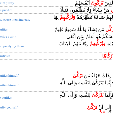
لَّذِينَ
يُزَكُّونَ
أَنْفُسَهُمْ
laim purity
ي
مَنْ يَشَاءُ وَلَا يُظْلَمُونَ فَتِيلًا
e purifies
لِهِمْ صَدَقَةً تُطَهِّرُهُمْ
وَتُزَكِّيهِمْ
بِهَا
nd cause them increase
زَكِّي
مَنْ يَشَاءُ وَاللَّهُ سَمِيعٌ عَلِيمٌ
rifies
ُسَكُمْ هُوَ أَعْلَمُ بِمَنِ اتَّقَىٰ
scribe purity
يَاتِهِ
وَيُزَكِّيهِمْ
وَيُعَلِّمُهُمُ الْكِتَابَ
nd purifying them
زَكَّاهَا
rifies it
 وَذَٰلِكَ جَزَاءُ مَنْ
تَزَكَّىٰ
urifies himself
ِنَّمَا يَتَزَكَّىٰ لِنَفْسِهِ وَإِلَى اللَّهِ
urifies himself
إِنَّمَا
يَتَزَكَّىٰ
لِنَفْسِهِ وَإِلَى اللَّهِ
e purifies
إِلَىٰ أَنْ
تَزَكَّىٰ
urify yourself