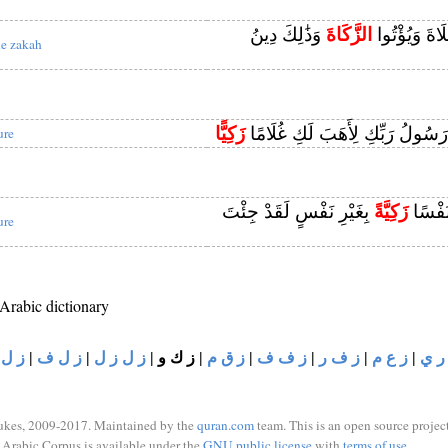
َاةَ وَيُؤْتُوا
الزَّكَاةَ
وَذَٰلِكَ دِينُ
he zakah
َا رَسُولُ رَبِّكِ لِأَهَبَ لَكِ غُلَامًا
زَكِيًّا
ure
نَفْسًا
زَكِيَّةً
بِغَيْرِ نَفْسٍ لَقَدْ جِئْتَ
ure
 Arabic dictionary
ر ي
|
ز ع م
|
ز ف ر
|
ز ف ف
|
ز ق م
|
ز ك و
|
ز ل ز ل
|
ز ل ف
|
ز ل 
ukes, 2009-2017. Maintained by the
quran.com
team. This is an open source project
Arabic Corpus is available under the
GNU public license
with
terms of use
.