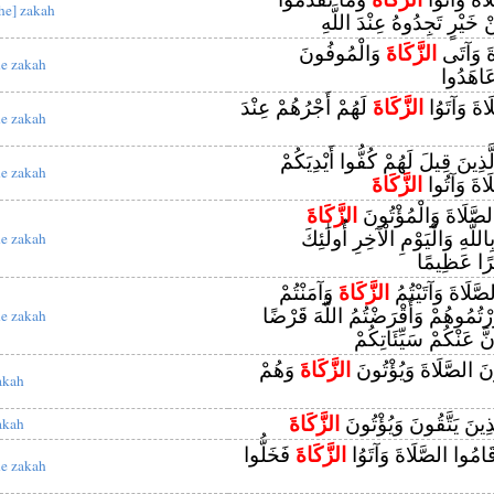
the] zakah
 خَيْرٍ تَجِدُوهُ عِنْدَ اللَّهِ
اةَ وَآتَى
الزَّكَاةَ
وَالْمُوفُونَ
he zakah
عَاهَدُوا
َاةَ وَآتَوُا
الزَّكَاةَ
لَهُمْ أَجْرُهُمْ عِنْدَ
he zakah
لَّذِينَ قِيلَ لَهُمْ كُفُّوا أَيْدِيَكُمْ
he zakah
َاةَ وَآتُوا
الزَّكَاةَ
لصَّلَاةَ وَالْمُؤْتُونَ
الزَّكَاةَ
للَّهِ وَالْيَوْمِ الْآخِرِ أُولَٰئِكَ
he zakah
ْرًا عَظِيمًا
صَّلَاةَ وَآتَيْتُمُ
الزَّكَاةَ
وَآمَنْتُمْ
ْتُمُوهُمْ وَأَقْرَضْتُمُ اللَّهَ قَرْضًا
he zakah
نَّ عَنْكُمْ سَيِّئَاتِكُمْ
نَ الصَّلَاةَ وَيُؤْتُونَ
الزَّكَاةَ
وَهُمْ
akah
َّذِينَ يَتَّقُونَ وَيُؤْتُونَ
الزَّكَاةَ
akah
قَامُوا الصَّلَاةَ وَآتَوُا
الزَّكَاةَ
فَخَلُّوا
he zakah