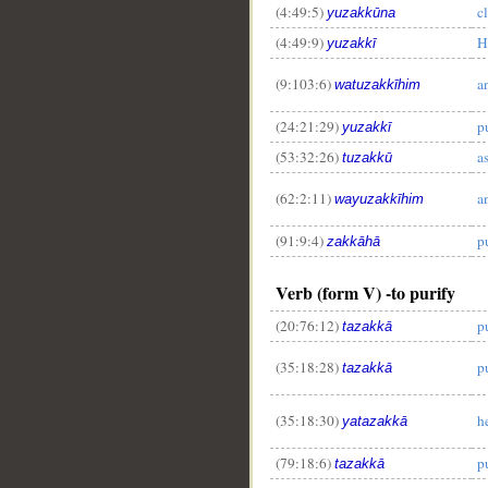
(4:49:5)
c
yuzakkūna
(4:49:9)
H
yuzakkī
(9:103:6)
a
watuzakkīhim
(24:21:29)
pu
yuzakkī
(53:32:26)
a
tuzakkū
(62:2:11)
a
wayuzakkīhim
(91:9:4)
pu
zakkāhā
Verb (form V) -to purify
(20:76:12)
p
tazakkā
(35:18:28)
p
tazakkā
(35:18:30)
h
yatazakkā
(79:18:6)
p
tazakkā