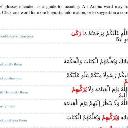
rief glosses intended as a guide to meaning. An Arabic word may 
Click ona word for more linguistic information, or to suggestion a corr
للَّهِ عَلَيْكُمْ وَرَحْمَتُهُ مَا
زَكَىٰ
would) have been pure
ٍ أَبَدًا
آيَاتِكَ وَيُعَلِّمُهُمُ الْكِتَابَ وَالْحِكْمَةَ
nd purify them
فِيكُمْ رَسُولًا مِنْكُمْ يَتْلُو عَلَيْكُمْ
nd purifies you
ُمْ
اللَّهُ يَوْمَ الْقِيَامَةِ وَلَا
يُزَكِّيهِمْ
ill He purify them
َلِيمٌ
للَّهُ وَلَا يَنْظُرُ إِلَيْهِمْ يَوْمَ الْقِيَامَةِ
urify them
يَاتِهِ
وَيُزَكِّيهِمْ
وَيُعَلِّمُهُمُ الْكِتَابَ
nd purifying them