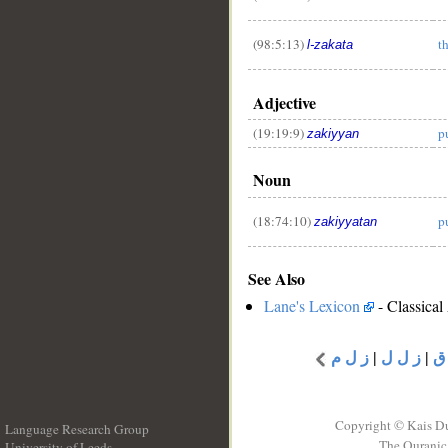
(98:5:13)
t
l-zakata
Adjective
(19:19:9)
p
zakiyyan
Noun
(18:74:10)
p
zakiyyatan
See Also
Lane's Lexicon
- Classical
ق
|
ز ل ل
|
ز ل م
Copyright © Kais D
Language Research Group
The Quranic 
University of Leeds