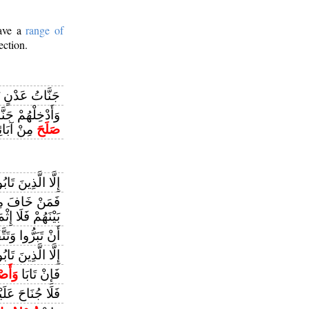
have a
range of
ection.
جَنَّاتُ عَدْنٍ ي
وَأَدْخِلْهُمْ جَن
صَلَحَ
مِنْ آبَائِ
إِلَّا الَّذِينَ تَاب
فَمَنْ خَافَ مِن
بَيْنَهُمْ فَلَا إِثْم
أَنْ تَبَرُّوا وَتَت
إِلَّا الَّذِينَ تَا
فَإِنْ تَابَا
وَأَصْ
فَلَا جُنَاحَ عَلَي