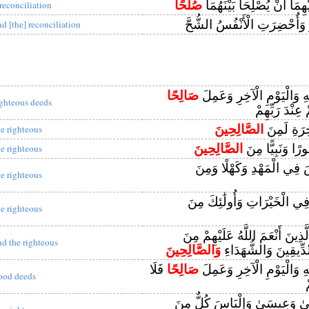
ْهِمَا أَنْ يُصْلِحَا بَيْنَهُمَا
صُلْحًا
 reconciliation
وَأُحْضِرَتِ الْأَنْفُسُ الشُّحَّ
nd [the] reconciliation
هِ وَالْيَوْمِ الْآخِرِ وَعَمِلَ
صَالِحًا
ighteous deeds
 عِنْدَ رَبِّهِمْ
خِرَةِ لَمِنَ
الصَّالِحِينَ
he righteous
رًا وَنَبِيًّا مِنَ
الصَّالِحِينَ
he righteous
سَ فِي الْمَهْدِ وَكَهْلًا وَمِنَ
he righteous
ي الْخَيْرَاتِ وَأُولَٰئِكَ مِنَ
he righteous
َّذِينَ أَنْعَمَ اللَّهُ عَلَيْهِمْ مِنَ
nd the righteous
ِّدِّيقِينَ وَالشُّهَدَاءِ
وَالصَّالِحِينَ
هِ وَالْيَوْمِ الْآخِرِ وَعَمِلَ
صَالِحًا
فَلَا
ood deeds
ْيَىٰ وَعِيسَىٰ وَإِلْيَاسَ كُلٌّ مِنَ