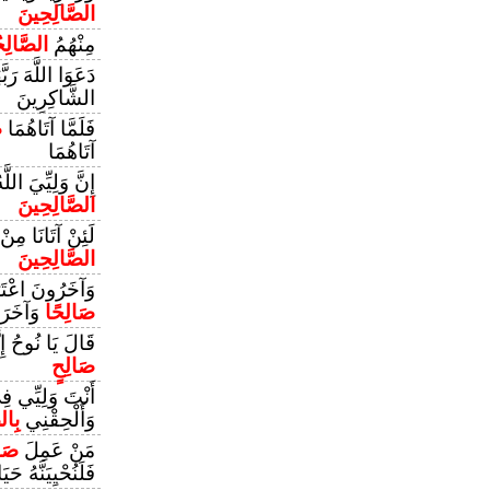
الصَّالِحِينَ
مِنْهُمُ
الصَّالِ
دَعَوَا اللَّهَ رَبَّ
الشَّاكِرِينَ
فَلَمَّا آتَاهُمَا
ص
آتَاهُمَا
إِنَّ وَلِيِّيَ اللّ
الصَّالِحِينَ
لَئِنْ آتَانَا مِنْ
الصَّالِحِينَ
وَآخَرُونَ اعْتَر
صَالِحًا
وَآخَرَ س
قَالَ يَا نُوحُ إِن
صَالِحٍ
أَنْتَ وَلِيِّي فِ
وَأَلْحِقْنِي
بِال
مَنْ عَمِلَ
صَا
فَلَنُحْيِيَنَّهُ حَيَ