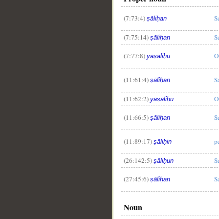
(7:73:4)
S
ṣāliḥan
(7:75:14)
S
ṣāliḥan
(7:77:8)
O
yāṣāliḥu
(11:61:4)
S
ṣāliḥan
(11:62:2)
O
yāṣāliḥu
(11:66:5)
S
ṣāliḥan
(11:89:17)
p
ṣāliḥin
(26:142:5)
S
ṣāliḥun
(27:45:6)
S
ṣāliḥan
Noun