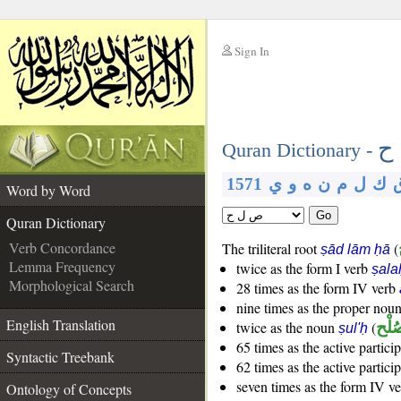
Sign In
__
ح
__
Quran Dictionary -
ك
ل
م
ن
ه
و
ي
1571
Word by Word
Go
Quran Dictionary
Verb Concordance
The triliteral root
(
ṣād lām ḥā
Lemma Frequency
twice as the form I verb
ṣala
Morphological Search
28 times as the form IV verb
nine times as the proper nou
English Translation
ُلْح
(
twice as the noun
ṣul'ḥ
65 times as the active partici
Syntactic Treebank
62 times as the active partici
seven times as the form IV v
Ontology of Concepts