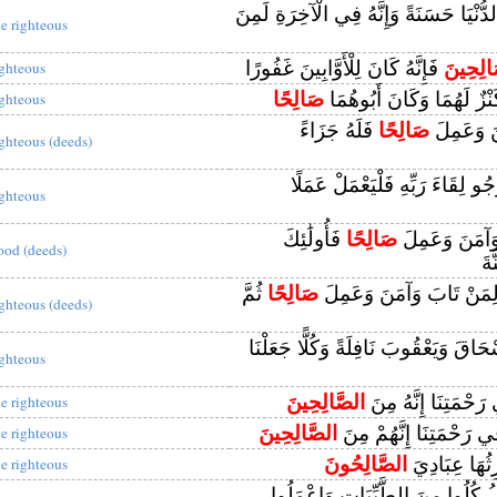
دُّنْيَا حَسَنَةً وَإِنَّهُ فِي الْآخِرَةِ لَمِنَ
he righteous
الِحِينَ
فَإِنَّهُ كَانَ لِلْأَوَّابِينَ غَفُورًا
ighteous
َنْزٌ لَهُمَا وَكَانَ أَبُوهُمَا
صَالِحًا
ighteous
نَ وَعَمِلَ
صَالِحًا
فَلَهُ جَزَاءً
ighteous (deeds)
و لِقَاءَ رَبِّهِ فَلْيَعْمَلْ عَمَلًا
ighteous
 وَآمَنَ وَعَمِلَ
صَالِحًا
فَأُولَٰئِكَ
ood (deeds)
َةَ
ٌ لِمَنْ تَابَ وَآمَنَ وَعَمِلَ
صَالِحًا
ثُمَّ
ighteous (deeds)
سْحَاقَ وَيَعْقُوبَ نَافِلَةً وَكُلًّا جَعَلْنَا
ighteous
 رَحْمَتِنَا إِنَّهُ مِنَ
الصَّالِحِينَ
he righteous
ِي رَحْمَتِنَا إِنَّهُمْ مِنَ
الصَّالِحِينَ
he righteous
ِثُهَا عِبَادِيَ
الصَّالِحُونَ
he righteous
سُلُ كُلُوا مِنَ الطَّيِّبَاتِ وَاعْمَلُوا