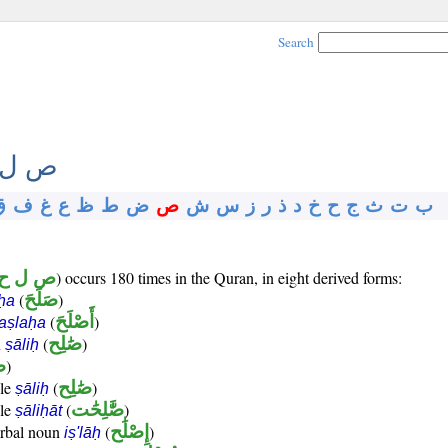
Search
ص ل 
ب
ت
ث
ج
ح
خ
د
ذ
ر
ز
س
ش
ص
ض
ط
ظ
ع
غ
ف
ق
) occurs 180 times in the Quran, in eight derived forms:
ص ل ح
)
صَلَحَ
(
ḥa
)
أَصْلَحَ
(
aṣlaḥa
)
صَٰلِح
(
n
ṣāliḥ
)
ص
)
صَٰلِح
(
ple
ṣāliḥ
)
صَّٰلِحَٰت
(
ple
ṣāliḥāt
)
إِصْلَٰح
(
erbal noun
iṣ'lāḥ