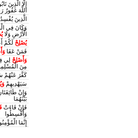
إِلَّا الَّذِينَ تَا
اللَّهَ غَفُورٌ رَ
الَّذِينَ يُفْسِ
وَكَانَ فِي الْم
الْأَرْضِ وَلَا
يُ
يُصْلِحْ
لَكُمْ أَع
فَمَنْ عَفَا
وَأَ
وَأَصْلِحْ
لِي فِي 
مِنَ الْمُسْلِمِ
كَفَّرَ عَنْهُمْ سَ
سَيَهْدِيهِمْ
وَي
وَإِنْ طَائِفَتَان
بَيْنَهُمَا
فَإِنْ فَاءَتْ
فَ
وَأَقْسِطُوا
إِنَّمَا الْمُؤْمِن