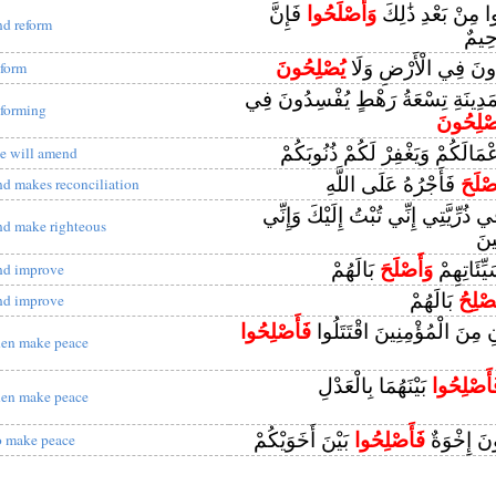
بُوا مِنْ بَعْدِ ذَٰلِكَ
وَأَصْلَحُوا
فَإِنَّ
nd reform
حِيمٌ
دُونَ فِي الْأَرْضِ وَلَا
يُصْلِحُونَ
eform
َدِينَةِ تِسْعَةُ رَهْطٍ يُفْسِدُونَ فِي
eforming
صْلِحُونَ
ْمَالَكُمْ وَيَغْفِرْ لَكُمْ ذُنُوبَكُمْ
e will amend
صْلَحَ
فَأَجْرُهُ عَلَى اللَّهِ
nd makes reconciliation
ذُرِّيَّتِي إِنِّي تُبْتُ إِلَيْكَ وَإِنِّي
nd make righteous
ينَ
يِّئَاتِهِمْ
وَأَصْلَحَ
بَالَهُمْ
nd improve
ُصْلِحُ
بَالَهُمْ
nd improve
ِ مِنَ الْمُؤْمِنِينَ اقْتَتَلُوا
فَأَصْلِحُوا
hen make peace
أَصْلِحُوا
بَيْنَهُمَا بِالْعَدْلِ
hen make peace
ُونَ إِخْوَةٌ
فَأَصْلِحُوا
بَيْنَ أَخَوَيْكُمْ
o make peace