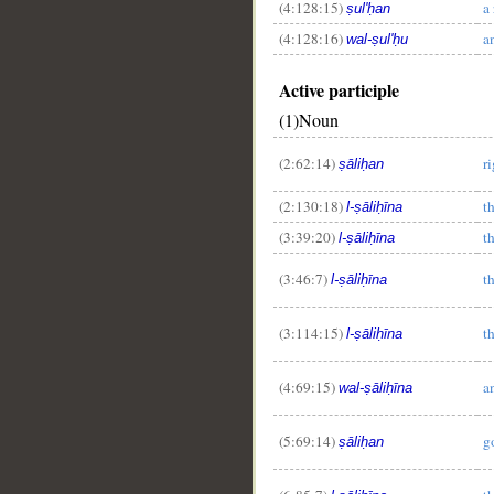
(4:128:15)
a
ṣul'ḥan
(4:128:16)
a
wal-ṣul'ḥu
Active participle
(1)Noun
(2:62:14)
r
ṣāliḥan
(2:130:18)
t
l-ṣāliḥīna
(3:39:20)
t
l-ṣāliḥīna
(3:46:7)
t
l-ṣāliḥīna
(3:114:15)
t
l-ṣāliḥīna
(4:69:15)
a
wal-ṣāliḥīna
(5:69:14)
g
ṣāliḥan