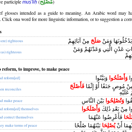
)
مُصْلِح
(
ve participle
muṣ'liḥ
rief glosses intended as a guide to meaning. An Arabic word may 
Click ona word for more linguistic information, or to suggestion a corr
s
َدْخُلُونَهَا وَمَنْ
صَلَحَ
مِنْ آبَائِهِمْ
were) righteous
َّاتِ عَدْنٍ الَّتِي وَعَدْتَهُمْ وَمَنْ
was) righteous
هِمْ
to reform, to improve, to make peace
ُوا
وَأَصْلَحُوا
وَبَيَّنُوا
nd reform[ed]
ْ مُوصٍ جَنَفًا أَوْ إِثْمًا
فَأَصْلَحَ
hen reconciles
َ عَلَيْهِ
َّقُوا
وَتُصْلِحُوا
بَيْنَ النَّاسِ
nd make peace
بُوا مِنْ بَعْدِ ذَٰلِكَ
وَأَصْلَحُوا
nd reform[ed] themselves
لَحَا
فَأَعْرِضُوا عَنْهُمَا
nd correct themselves
ْهِمَا أَنْ
يُصْلِحَا
بَيْنَهُمَا صُلْحًا
hey make terms of peace