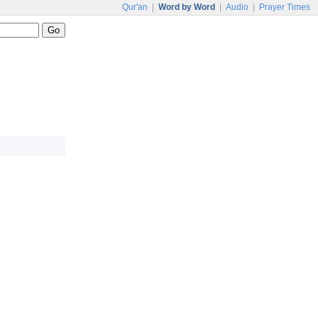
Qur'an
|
Word by Word
|
Audio
|
Prayer Times