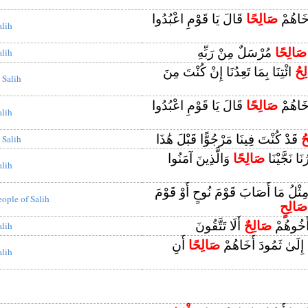
َخَاهُمْ
صَالِحًا
قَالَ يَا قَوْمِ اعْبُدُوا
alih
صَالِحًا
مُرْسَلٌ مِنْ رَبِّهِ
alih
ِحُ
ائْتِنَا بِمَا تَعِدُنَا إِنْ كُنْتَ مِنَ
 Salih
َخَاهُمْ
صَالِحًا
قَالَ يَا قَوْمِ اعْبُدُوا
alih
ُ
قَدْ كُنْتَ فِينَا مَرْجُوًّا قَبْلَ هَٰذَا
 Salih
نَا نَجَّيْنَا
صَالِحًا
وَالَّذِينَ آمَنُوا
alih
مِثْلُ مَا أَصَابَ قَوْمَ نُوحٍ أَوْ قَوْمَ
eople of Salih
صَالِحٍ
 أَخُوهُمْ
صَالِحٌ
أَلَا تَتَّقُونَ
alih
ا إِلَىٰ ثَمُودَ أَخَاهُمْ
صَالِحًا
أَنِ
alih