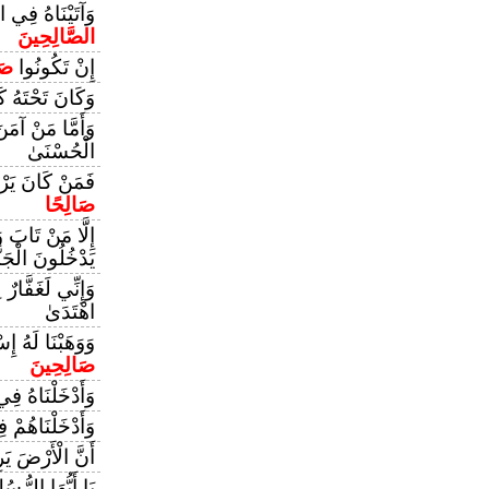
وَآتَيْنَاهُ فِي ال
الصَّالِحِينَ
إِنْ تَكُونُوا
صَ
وَكَانَ تَحْتَهُ ك
وَأَمَّا مَنْ آمَ
الْحُسْنَىٰ
فَمَنْ كَانَ يَرْجُ
صَالِحًا
إِلَّا مَنْ تَابَ
يَدْخُلُونَ الْجَنّ
وَإِنِّي لَغَفَّار
اهْتَدَىٰ
وَوَهَبْنَا لَهُ إِ
صَالِحِينَ
وَأَدْخَلْنَاهُ فِي
وَأَدْخَلْنَاهُمْ ف
أَنَّ الْأَرْضَ يَر
يَا أَيُّهَا الرُّ