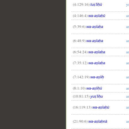
(4:129:16)
y
tuṣ'liḥū
(4:146:4)
a
wa-aṣlaḥū
(5:39:6)
a
wa-aṣlaḥa
(6:48:9)
a
wa-aṣlaḥa
(6:54:24)
a
wa-aṣlaḥa
(7:35:12)
a
wa-aṣlaḥa
(7:142:19)
a
wa-aṣliḥ
(8:1:10)
a
wa-aṣliḥū
(10:81:15)
a
yuṣ'liḥu
(16:119:13)
a
wa-aṣlaḥū
(21:90:6)
a
wa-aṣlaḥnā