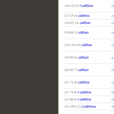
(16:122:9)
t
l-ṣāliḥīna
(17:25:8)
r
ṣāliḥīna
(18:82:14)
r
ṣāliḥan
(18:88:5)
r
ṣāliḥan
(18:110:19)
r
ṣāliḥan
(19:60:6)
g
ṣāliḥan
(20:82:7)
r
ṣāliḥan
(21:72:8)
r
ṣāliḥīna
(21:75:6)
t
l-ṣāliḥīna
(21:86:6)
t
l-ṣāliḥīna
(21:105:12)
t
l-ṣāliḥūna