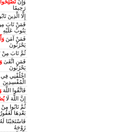
وَإِنْ
تُصْلِحُوا
رَحِيمًا
إِلَّا الَّذِينَ تَاب
فَمَنْ تَابَ مِنْ
يَتُوبُ عَلَيْهِ
فَمَنْ آمَنَ
وَأ
يَحْزَنُونَ
ثُمَّ تَابَ مِنْ ب
فَمَنِ اتَّقَىٰ
وَ
يَحْزَنُونَ
اخْلُفْنِي فِي
الْمُفْسِدِينَ
فَاتَّقُوا اللَّهَ
و
إِنَّ اللَّهَ لَا
يُصْ
ثُمَّ تَابُوا مِنْ 
بَعْدِهَا لَغَفُور
فَاسْتَجَبْنَا لَهُ
زَوْجَهُ