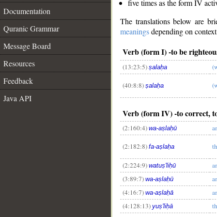
five times as the form IV acti
Documentation
The translations below are b
Quranic Grammar
meanings
depending on context. 
Message Board
Verb (form I) -to be righteou
Resources
(13:23:5)
(
ṣalaḥa
Feedback
(40:8:8)
(
ṣalaḥa
Java API
Verb (form IV) -to correct, 
(2:160:4)
a
wa-aṣlaḥū
(2:182:8)
t
fa-aṣlaḥa
(2:224:9)
a
watuṣ'liḥū
(3:89:7)
a
wa-aṣlaḥū
(4:16:7)
a
wa-aṣlaḥā
(4:128:13)
t
yuṣ'liḥā