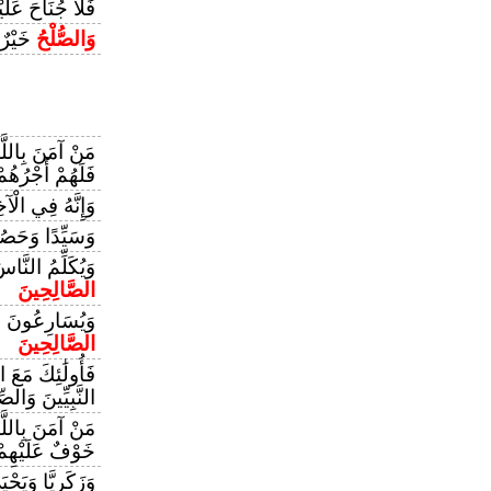
فَلَا جُنَاحَ عَلَي
وَالصُّلْحُ
خَيْرٌ 
مَنْ آمَنَ بِاللَّ
فَلَهُمْ أَجْرُهُمْ
وَإِنَّهُ فِي الْآ
وَسَيِّدًا وَحَصُو
وَيُكَلِّمُ النَّا
الصَّالِحِينَ
وَيُسَارِعُونَ فِ
الصَّالِحِينَ
فَأُولَٰئِكَ مَعَ ال
النَّبِيِّينَ وَالص
مَنْ آمَنَ بِاللَّ
خَوْفٌ عَلَيْهِمْ
وَزَكَرِيَّا وَيَح