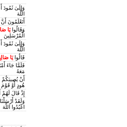
وَإِلَىٰ ثَمُودَ أ
اللَّهَ
أَتَعْلَمُونَ أَنَّ
وَقَالُوا
يَا صَال
الْمُرْسَلِينَ
وَإِلَىٰ ثَمُودَ أ
اللَّهَ
قَالُوا
يَا صَالِح
فَلَمَّا جَاءَ أَمْرُ
مَعَهُ
أَنْ يُصِيبَكُمْ 
هُودٍ أَوْ قَوْمَ
إِذْ قَالَ لَهُمْ
وَلَقَدْ أَرْسَلْنَ
اعْبُدُوا اللَّهَ