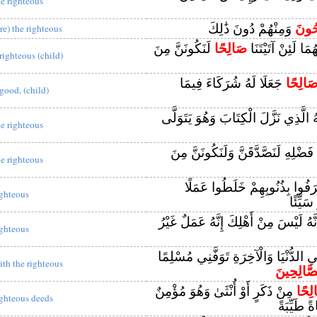
he righteous
حُونَ
وَمِنْهُمْ دُونَ ذَٰلِكَ
are) the righteous
هُمَا لَئِنْ آتَيْتَنَا
صَالِحًا
لَنَكُونَنَّ مِنَ
 righteous (child)
َالِحًا
جَعَلَا لَهُ شُرَكَاءَ فِيمَا
 good, (child)
َهُ الَّذِي نَزَّلَ الْكِتَابَ وَهُوَ يَتَوَلَّى
he righteous
 فَضْلِهِ لَنَصَّدَّقَنَّ وَلَنَكُونَنَّ مِنَ
he righteous
َفُوا بِذُنُوبِهِمْ خَلَطُوا عَمَلًا
ighteous
َيِّئًا
َّهُ لَيْسَ مِنْ أَهْلِكَ إِنَّهُ عَمَلٌ غَيْرُ
ighteous
ي الدُّنْيَا وَالْآخِرَةِ تَوَفَّنِي مُسْلِمًا
ith the righteous
صَّالِحِينَ
لِحًا
مِنْ ذَكَرٍ أَوْ أُنْثَىٰ وَهُوَ مُؤْمِنٌ
ighteous deeds
اةً طَيِّبَةً