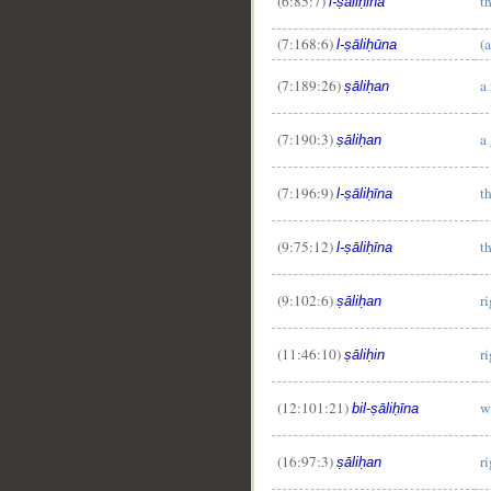
(6:85:7)
t
l-ṣāliḥīna
(7:168:6)
(
l-ṣāliḥūna
(7:189:26)
a
ṣāliḥan
(7:190:3)
a
ṣāliḥan
(7:196:9)
t
l-ṣāliḥīna
(9:75:12)
t
l-ṣāliḥīna
(9:102:6)
r
ṣāliḥan
(11:46:10)
r
ṣāliḥin
(12:101:21)
w
bil-ṣāliḥīna
(16:97:3)
r
ṣāliḥan