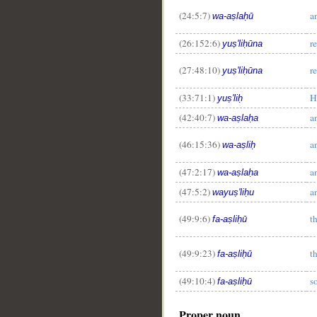
(24:5:7)
a
wa-aṣlaḥū
(26:152:6)
r
yuṣ'liḥūna
(27:48:10)
r
yuṣ'liḥūna
(33:71:1)
H
yuṣ'liḥ
(42:40:7)
a
wa-aṣlaḥa
(46:15:36)
a
wa-aṣliḥ
(47:2:17)
a
wa-aṣlaḥa
(47:5:2)
a
wayuṣ'liḥu
(49:9:6)
t
fa-aṣliḥū
(49:9:23)
t
fa-aṣliḥū
(49:10:4)
s
fa-aṣliḥū
Proper noun