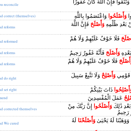
وَتَتَّقُوا فَإِنَّ اللَّهَ كَانَ غَفُورًا
ou reconcile
ُوا
وَأَصْلَحُوا
وَاعْتَصَمُوا بِاللَّهِ
nd correct (themselves)
 بَعْدِ ظُلْمِهِ
وَأَصْلَحَ
فَإِنَّ اللَّهَ
nd reforms
َصْلَحَ
فَلَا خَوْفٌ عَلَيْهِمْ وَلَا هُمْ
nd reformed
َعْدِهِ
وَأَصْلَحَ
فَأَنَّهُ غَفُورٌ رَحِيمٌ
nd reforms
أَصْلَحَ
فَلَا خَوْفٌ عَلَيْهِمْ وَلَا هُمْ
nd reforms
 قَوْمِي
وَأَصْلِحْ
وَلَا تَتَّبِعْ سَبِيلَ
nd do right
َأَصْلِحُوا
ذَاتَ بَيْنِكُمْ
nd set right
لِحُ
عَمَلَ الْمُفْسِدِينَ
mend
بَعْدِ ذَٰلِكَ
وَأَصْلَحُوا
إِنَّ رَبَّكَ مِنْ
nd corrected themselves
ٌ رَحِيمٌ
 وَوَهَبْنَا لَهُ يَحْيَىٰ
وَأَصْلَحْنَا
لَهُ
nd We cured