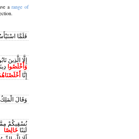
have a
range of
ection.
فَلَمَّا اسْتَيْأَ
إِلَّا الَّذِينَ تَ
وَأَخْلَصُوا
دِينَه
إِنَّا
أَخْلَصْنَاهُم
وَقَالَ الْمَلِكُ
نُسْقِيكُمْ مِمَّ
لَبَنًا
خَالِصًا
أَلَا لِلَّهِ الدِّين