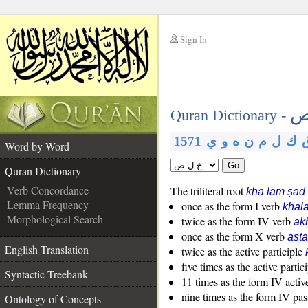
Sign In
__
ص
__
Quran Dictionary -
1571
ي
و
ه
ن
م
ل
ك
Word by Word
Go
Quran Dictionary
Verb Concordance
The triliteral root
khā lām ṣād
Lemma Frequency
once as the form I verb
khal
Morphological Search
twice as the form IV verb
ak
once as the form X verb
asta
English Translation
twice as the active participle
five times as the active partic
Syntactic Treebank
11 times as the form IV activ
nine times as the form IV pas
Ontology of Concepts