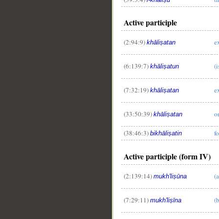
Active participle
(2:94:9)
e
khāliṣatan
(6:139:7)
(
khāliṣatun
(7:32:19)
e
khāliṣatan
(33:50:39)
o
khāliṣatan
(38:46:3)
f
bikhāliṣatin
Active participle (form IV)
__
(2:139:14)
(a
mukh'liṣūna
(7:29:11)
(
mukh'liṣīna