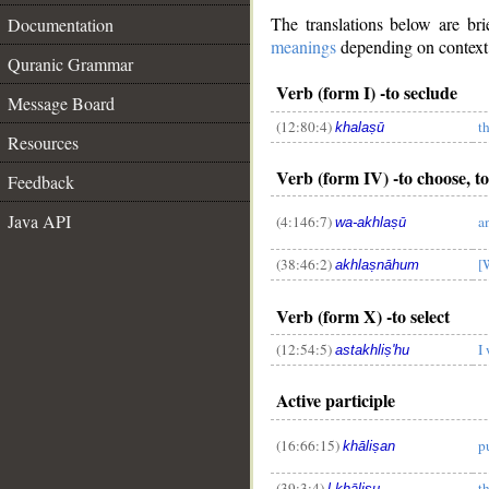
The translations below are b
Documentation
meanings
depending on context. 
Quranic Grammar
Verb (form I) -to seclude
Message Board
(12:80:4)
t
khalaṣū
Resources
Verb (form IV) -to choose, to
Feedback
Java API
(4:146:7)
a
wa-akhlaṣū
(38:46:2)
[
akhlaṣnāhum
Verb (form X) -to select
(12:54:5)
I
astakhliṣ'hu
Active participle
(16:66:15)
p
khāliṣan
(39:3:4)
t
l-khāliṣu