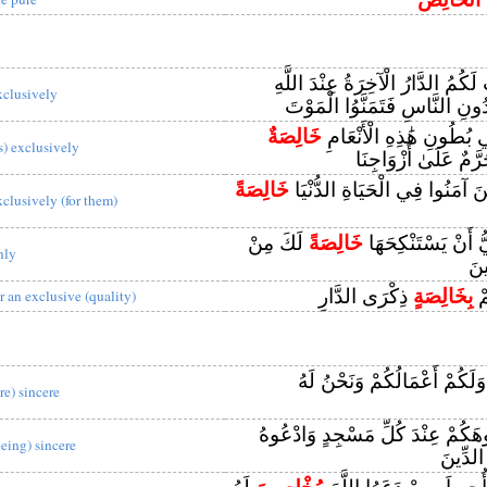
َكُمُ الدَّارُ الْآخِرَةُ عِنْدَ اللَّهِ
xclusively
ونِ النَّاسِ فَتَمَنَّوُا الْمَوْتَ
 بُطُونِ هَٰذِهِ الْأَنْعَامِ
خَالِصَةٌ
is) exclusively
رَّمٌ عَلَىٰ أَزْوَاجِنَا
نَ آمَنُوا فِي الْحَيَاةِ الدُّنْيَا
خَالِصَةً
xclusively (for them)
يُّ أَنْ يَسْتَنْكِحَهَا
خَالِصَةً
لَكَ مِنْ
nly
ينَ
مْ
بِخَالِصَةٍ
ذِكْرَى الدَّارِ
or an exclusive (quality)
ا وَلَكُمْ أَعْمَالُكُمْ وَنَحْنُ لَهُ
re) sincere
هَكُمْ عِنْدَ كُلِّ مَسْجِدٍ وَادْعُوهُ
being) sincere
الدِّينَ