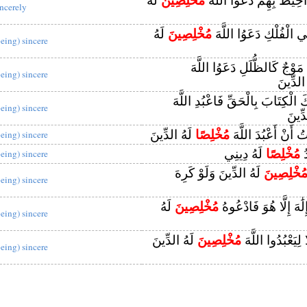
 أُحِيطَ بِهِمْ دَعَوُا اللَّهَ
مُخْلِصِينَ
لَهُ
incerely
ِي الْفُلْكِ دَعَوُا اللَّهَ
مُخْلِصِينَ
لَهُ
being) sincere
 مَوْجٌ كَالظُّلَلِ دَعَوُا اللَّهَ
being) sincere
الدِّينَ
لَيْكَ الْكِتَابَ بِالْحَقِّ فَاعْبُدِ اللَّهَ
being) sincere
ِّينَ
ُ أَنْ أَعْبُدَ اللَّهَ
مُخْلِصًا
لَهُ الدِّينَ
being) sincere
دُ
مُخْلِصًا
لَهُ دِينِي
being) sincere
ُخْلِصِينَ
لَهُ الدِّينَ وَلَوْ كَرِهَ
being) sincere
لَٰهَ إِلَّا هُوَ فَادْعُوهُ
مُخْلِصِينَ
لَهُ
being) sincere
ا لِيَعْبُدُوا اللَّهَ
مُخْلِصِينَ
لَهُ الدِّينَ
being) sincere