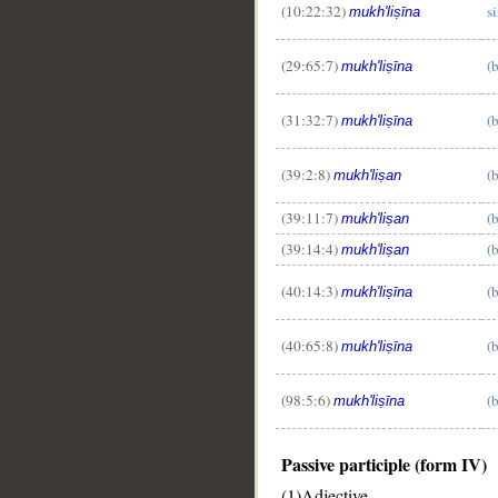
(10:22:32)
s
mukh'liṣīna
(29:65:7)
(
mukh'liṣīna
(31:32:7)
(
mukh'liṣīna
(39:2:8)
(
mukh'liṣan
(39:11:7)
(
mukh'liṣan
(39:14:4)
(
mukh'liṣan
(40:14:3)
(
mukh'liṣīna
(40:65:8)
(
mukh'liṣīna
(98:5:6)
(
mukh'liṣīna
Passive participle (form IV)
(1)Adjective