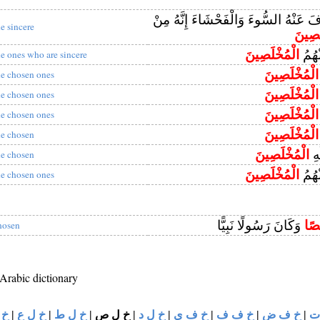
فَ عَنْهُ السُّوءَ وَالْفَحْشَاءَ إِنَّهُ مِنْ
he sincere
َصِينَ
نْهُمُ
الْمُخْلَصِينَ
he ones who are sincere
الْمُخْلَصِينَ
he chosen ones
الْمُخْلَصِينَ
he chosen ones
الْمُخْلَصِينَ
he chosen ones
الْمُخْلَصِينَ
he chosen
َهِ
الْمُخْلَصِينَ
he chosen
نْهُمُ
الْمُخْلَصِينَ
he chosen ones
صًا
وَكَانَ رَسُولًا نَبِيًّا
hosen
 Arabic dictionary
خ 
|
خ ل ع
|
خ ل ط
|
خ ل ص
|
خ ل د
|
خ ف ي
|
خ ف ف
|
خ ف ض
|
ت