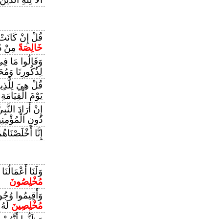
قُلْ إِنْ كَانَتْ ل
خَالِصَةً
مِنْ دُ
وَقَالُوا مَا فِي
لِذُكُورِنَا وَمُحَ
قُلْ هِيَ لِلَّذِي
يَوْمَ الْقِيَامَةِ
إِنْ أَرَادَ النَّبِ
دُونِ الْمُؤْمِنِ
إِنَّا أَخْلَصْنَاهُ
وَلَنَا أَعْمَالُنَ
مُخْلِصُونَ
وَأَقِيمُوا وُجُو
مُخْلِصِينَ
لَهُ 