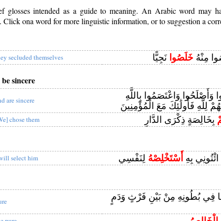
rief glosses intended as a guide to meaning. An Arabic word may 
Click ona word for more linguistic information, or to suggestion a corr
سُوا مِنْهُ
خَلَصُوا
نَجِيًّا
hey secluded themselves
 be sincere
ابُوا وَأَصْلَحُوا وَاعْتَصَمُوا بِاللَّهِ
nd are sincere
ُمْ لِلَّهِ فَأُولَٰئِكَ مَعَ الْمُؤْمِنِينَ
ْ
بِخَالِصَةٍ ذِكْرَى الدَّارِ
We] chose them
 ائْتُونِي بِهِ
أَسْتَخْلِصْهُ
لِنَفْسِي
 will select him
ا فِي بُطُونِهِ مِنْ بَيْنِ فَرْثٍ وَدَمٍ
ure
ُ
الْخَالِصُ
he pure