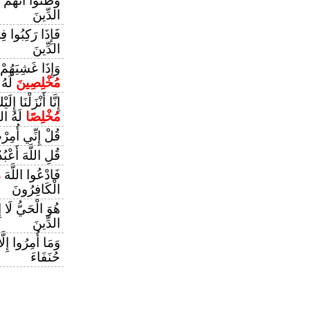
وَظَنُّوا أَنَّهُمْ
الدِّينَ
فَإِذَا رَكِبُوا ف
الدِّينَ
وَإِذَا غَشِيَهُمْ
مُخْلِصِينَ
لَهُ 
إِنَّا أَنْزَلْنَا إِ
مُخْلِصًا
لَهُ الد
قُلْ إِنِّي أُمِرْت
قُلِ اللَّهَ أَعْبُ
فَادْعُوا اللَّهَ
م
الْكَافِرُونَ
هُوَ الْحَيُّ لَا إِ
الدِّينَ
وَمَا أُمِرُوا إِلَّ
حُنَفَاءَ