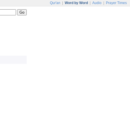
Qur'an
|
Word by Word
|
Audio
|
Prayer Times