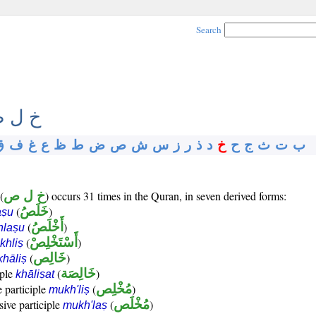
Search
خ ل 
ب
ت
ث
ج
ح
خ
د
ذ
ر
ز
س
ش
ص
ض
ط
ظ
ع
غ
ف
ق
(
خ ل ص
) occurs 31 times in the Quran, in seven derived forms:
(
خَلَصُ
)
aṣu
(
أَخْلَصُ
)
hlaṣu
(
أَسْتَخْلِصْ
)
khliṣ
(
خَالِص
)
khāliṣ
iple
(
خَالِصَة
)
khāliṣat
e participle
(
مُخْلِص
)
mukh'liṣ
sive participle
(
مُخْلَص
)
mukh'laṣ