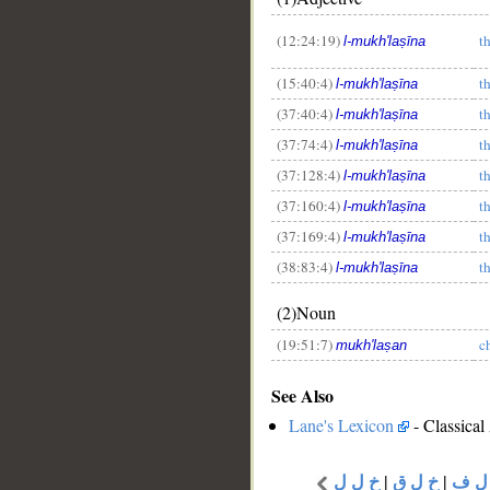
(12:24:19)
t
l-mukh'laṣīna
(15:40:4)
t
l-mukh'laṣīna
(37:40:4)
t
l-mukh'laṣīna
(37:74:4)
t
l-mukh'laṣīna
(37:128:4)
t
l-mukh'laṣīna
(37:160:4)
t
l-mukh'laṣīna
(37:169:4)
t
l-mukh'laṣīna
(38:83:4)
t
l-mukh'laṣīna
(2)Noun
(19:51:7)
c
mukh'laṣan
See Also
Lane's Lexicon
- Classical
خ ل ل
|
خ ل ق
|
ل ف