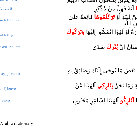
ا
آيَةً فَهَلْ مِنْ مُدَّكِرٍ
 left it
ْ لِينَةٍ أَوْ
تَرَكْتُمُوهَا
قَائِمَةً عَلَىٰ
ou left them
ِ اللَّهِ
ارَةً أَوْ لَهْوًا انْفَضُّوا إِلَيْهَا
وَتَرَكُوكَ
nd left you
ْسَانُ أَنْ
يُتْرَكَ
سُدًى
 will be left
بَعْضَ مَا يُوحَىٰ إِلَيْكَ وَضَائِقٌ بِهِ
may) give up
ِنَةٍ وَمَا نَحْنُ
بِتَارِكِي
آلِهَتِنَا عَنْ
will) leave
ا
لَتَارِكُو
آلِهَتِنَا لِشَاعِرٍ مَجْنُونٍ
o leave
 Arabic dictionary