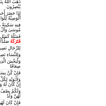
ذَهَبَ اللَّهُ بِن
يُبْصِرُونَ
إِذَا حَضَرَ أَحَ
الْوَصِيَّةُ لِلْوَال
فِيهِ سَكِينَةٌ مِن
مُوسَىٰ وَآلُ 
فَمَثَلُهُ كَمَثَل
فَتَرَكَهُ
صَلْدًا
لِلرِّجَالِ نَصِ
وَلِلنِّسَاءِ نَص
وَلْيَخْشَ الَّذِ
ضِعَافًا
فَإِنْ كُنَّ نِسَاء
وَلِأَبَوَيْهِ لِك
إِنْ كَانَ لَهُ وَل
وَلَكُمْ نِصْفُ
لَهُنَّ وَلَدٌ
فَإِنْ كَانَ لَهُنّ