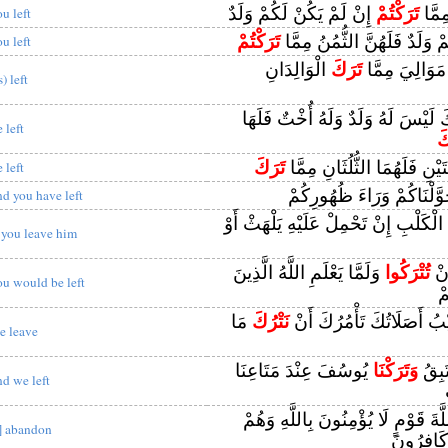
مِمَّا
تَرَكْتُمْ
إِنْ لَمْ يَكُنْ لَكُمْ وَلَدٌ
ou left
 وَلَدٌ فَلَهُنَّ الثُّمُنُ مِمَّا
تَرَكْتُمْ
ou left
 مَوَالِيَ مِمَّا
تَرَكَ
الْوَالِدَانِ
s) left
َ لَيْسَ لَهُ وَلَدٌ وَلَهُ أُخْتٌ فَلَهَا
 left
كَ
َتَيْنِ فَلَهُمَا الثُّلُثَانِ مِمَّا
تَرَكَ
 left
َّلْنَاكُمْ وَرَاءَ ظُهُورِكُمْ
nd you have left
 الْكَلْبِ إِنْ تَحْمِلْ عَلَيْهِ يَلْهَثْ أَوْ
f you leave him
َنْ
تُتْرَكُوا
وَلَمَّا يَعْلَمِ اللَّهُ الَّذِينَ
ou would be left
ْ
ْبُ أَصَلَاتُكَ تَأْمُرُكَ أَنْ
نَتْرُكَ
مَا
e leave
تَبِقُ
وَتَرَكْنَا
يُوسُفَ عِنْدَ مَتَاعِنَا
nd we left
َّةَ قَوْمٍ لَا يُؤْمِنُونَ بِاللَّهِ وَهُمْ
I] abandon
 كَافِرُونَ