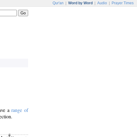
Qur'an
|
Word by Word
|
Audio
|
Prayer Times
have a
range of
ection.