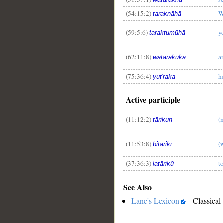
(54:15:2)
We
taraknāhā
(59:5:6)
y
taraktumūhā
(62:11:8)
a
watarakūka
(75:36:4)
he
yut'raka
Active participle
(11:12:2)
(
tārikun
(11:53:8)
(
bitārikī
(37:36:3)
t
latārikū
See Also
Lane's Lexicon
- Classical