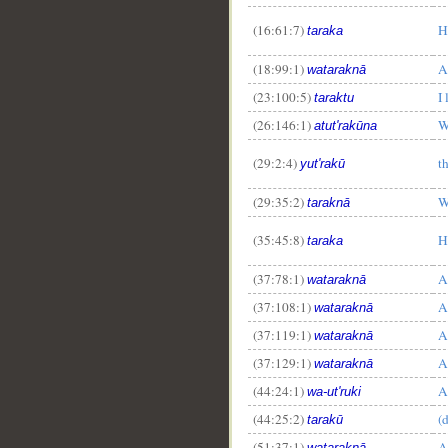
(16:61:7)
H
taraka
(18:99:1)
A
wataraknā
(23:100:5)
I
taraktu
(26:146:1)
W
atut'rakūna
(29:2:4)
t
yut'rakū
(29:35:2)
W
taraknā
(35:45:8)
H
taraka
(37:78:1)
A
wataraknā
(37:108:1)
A
wataraknā
(37:119:1)
A
wataraknā
(37:129:1)
A
wataraknā
(44:24:1)
A
wa-ut'ruki
(44:25:2)
(
tarakū
(51:37:1)
A
wataraknā