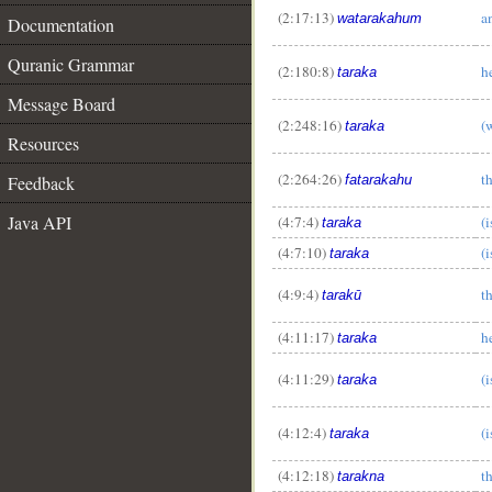
(2:17:13)
a
watarakahum
Documentation
Quranic Grammar
(2:180:8)
h
taraka
Message Board
(2:248:16)
(w
taraka
Resources
(2:264:26)
th
fatarakahu
Feedback
Java API
(4:7:4)
(i
taraka
(4:7:10)
(i
taraka
(4:9:4)
th
tarakū
(4:11:17)
he
taraka
(4:11:29)
(i
taraka
(4:12:4)
(i
taraka
(4:12:18)
th
tarakna