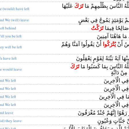
للَّهُ النَّاسَ بِظُلْمِهِمْ مَا
تَرَكَ
عَلَيْهَا
e (would) have left
مْ يَوْمَئِذٍ يَمُوجُ فِي بَعْضٍ
nd We (will) leave
 صَالِحًا فِيمَا
تَرَكْتُ
 left behind
َا هَاهُنَا آمِنِينَ
ill you be left
سُ أَنْ
يُتْرَكُوا
أَنْ يَقُولُوا آمَنَّا وَهُمْ
hey will be left
ْهَا آيَةً بَيِّنَةً لِقَوْمٍ يَعْقِلُونَ
e have left
للَّهُ النَّاسَ بِمَا كَسَبُوا مَا
تَرَكَ
e would leave
ِنْ دَابَّةٍ
 فِي الْآخِرِينَ
nd We left
 فِي الْآخِرِينَ
nd We left
مَا فِي الْآخِرِينَ
nd We left
 فِي الْآخِرِينَ
nd We left
 رَهْوًا إِنَّهُمْ جُنْدٌ مُغْرَقُونَ
nd leave
 جَنَّاتٍ وَعُيُونٍ
did) they leave
َةً لِلَّذِينَ يَخَافُونَ الْعَذَابَ الْأَلِيمَ
nd We left