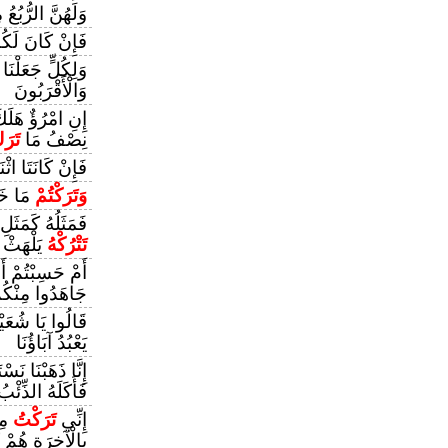
وَلَهُنَّ الرُّبُعُ 
فَإِنْ كَانَ لَكُمْ
وَلِكُلٍّ جَعَلْنَا
وَالْأَقْرَبُونَ
إِنِ امْرُؤٌ هَلَك
نِصْفُ مَا
تَرَ
فَإِنْ كَانَتَا اثْن
وَتَرَكْتُمْ
مَا خَو
فَمَثَلُهُ كَمَثَلِ
تَتْرُكْهُ
يَلْهَثْ
أَمْ حَسِبْتُمْ أ
جَاهَدُوا مِنْكُم
قَالُوا يَا شُعَي
يَعْبُدُ آبَاؤُنَا
إِنَّا ذَهَبْنَا نَسْ
فَأَكَلَهُ الذِّئْبُ
إِنِّي
تَرَكْتُ
مِل
بِالْآخِرَةِ هُمْ