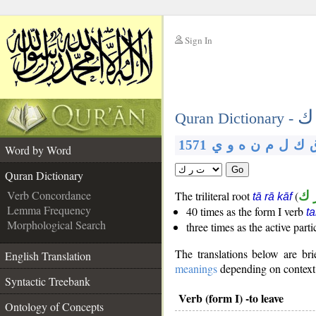
Sign In
__
ك
__
Quran Dictionary -
1571
ي
و
ه
ن
م
ل
ك
Word by Word
Go
Quran Dictionary
Verb Concordance
The triliteral root
(
 ك
tā rā kāf
Lemma Frequency
40 times as the form I verb
t
Morphological Search
three times as the active part
The translations below are b
English Translation
meanings
depending on context. 
Syntactic Treebank
Verb (form I) -to leave
Ontology of Concepts