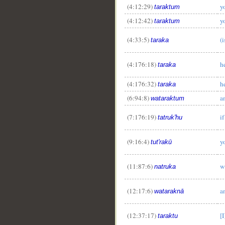
(4:12:29)
y
taraktum
(4:12:42)
y
taraktum
(4:33:5)
(i
taraka
(4:176:18)
he
taraka
(4:176:32)
he
taraka
(6:94:8)
a
wataraktum
(7:176:19)
i
tatruk'hu
(9:16:4)
y
tut'rakū
__
(11:87:6)
w
natruka
(12:17:6)
a
wataraknā
(12:37:17)
[
taraktu