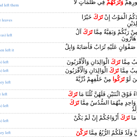
ُورِهِمْ
وَتَرَكَهُمْ
فِي ظُلُمَاتٍ لَا
nd left them
دَكُمُ الْمَوْتُ إِنْ
تَرَكَ
خَيْرًا
e leaves
ِدَيْنِ
ْ رَبِّكُمْ وَبَقِيَّةٌ مِمَّا
تَرَكَ
آلُ
as) left
هَارُونَ
ِ صَفْوَانٍ عَلَيْهِ تُرَابٌ فَأَصَابَهُ وَابِلٌ
en left it
يبٌ مِمَّا
تَرَكَ
الْوَالِدَانِ وَالْأَقْرَبُونَ
s) left
ِيبٌ مِمَّا
تَرَكَ
الْوَالِدَانِ وَالْأَقْرَبُونَ
s) left
ينَ لَوْ
تَرَكُوا
مِنْ خَلْفِهِمْ ذُرِّيَّةً
ey left
ً فَوْقَ اثْنَتَيْنِ فَلَهُنَّ ثُلُثَا مَا
تَرَكَ
 left
ُلِّ وَاحِدٍ مِنْهُمَا السُّدُسُ مِمَّا
تَرَكَ
s) left
َدٌ
 مَا
تَرَكَ
أَزْوَاجُكُمْ إِنْ لَمْ يَكُنْ
s) left
َ وَلَدٌ فَلَكُمُ الرُّبُعُ مِمَّا
تَرَكْنَ
ey left