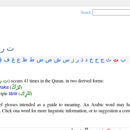
Search
ت ر 
ب
ت
ث
ج
ح
خ
د
ذ
ر
ز
س
ش
ص
ض
ط
ظ
ع
غ
ف
ق
ت ر
) occurs 43 times in the Quran, in two derived forms:
(
تَرَكَ
)
araka
iciple
(
تَارِك
)
tārik
rief glosses intended as a guide to meaning. An Arabic word may 
Click ona word for more linguistic information, or to suggestion a corr