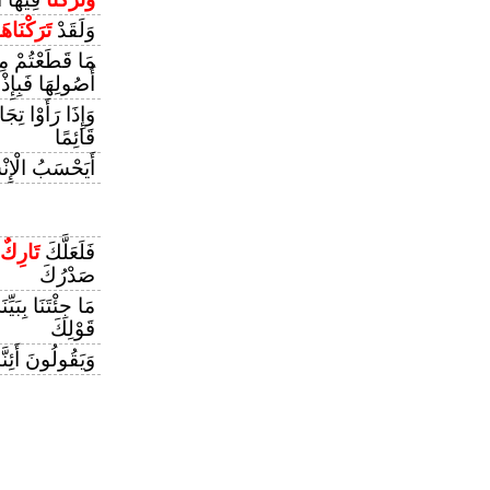
وَلَقَدْ
تَرَكْنَاهَ
مَا قَطَعْتُمْ مِن
أُصُولِهَا فَبِإِذْن
وَإِذَا رَأَوْا تِجَ
قَائِمًا
أَيَحْسَبُ الْإِن
فَلَعَلَّكَ
تَارِكٌ
صَدْرُكَ
مَا جِئْتَنَا بِبَيّ
قَوْلِكَ
وَيَقُولُونَ أَئِنَّ