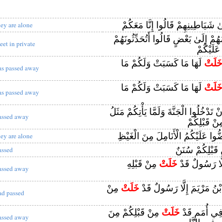
ٰ شَيَاطِينِهِمْ قَالُوا إِنَّا مَعَكُمْ
hey are alone
ُمْ إِلَىٰ بَعْضٍ قَالُوا أَتُحَدِّثُونَهُمْ
eet in private
 عَلَيْكُمْ
َلَتْ
لَهَا مَا كَسَبَتْ وَلَكُمْ مَا
as passed away
َلَتْ
لَهَا مَا كَسَبَتْ وَلَكُمْ مَا
as passed away
 تَدْخُلُوا الْجَنَّةَ وَلَمَّا يَأْتِكُمْ مَثَلُ
assed away
نْ قَبْلِكُمْ
وا عَلَيْكُمُ الْأَنَامِلَ مِنَ الْغَيْظِ
hey are alone
قَبْلِكُمْ سُنَنٌ
assed
لَّا رَسُولٌ قَدْ
خَلَتْ
مِنْ قَبْلِهِ
assed away
ْنُ مَرْيَمَ إِلَّا رَسُولٌ قَدْ
خَلَتْ
مِنْ
ad passed
فِي أُمَمٍ قَدْ
خَلَتْ
مِنْ قَبْلِكُمْ مِنَ
assed away