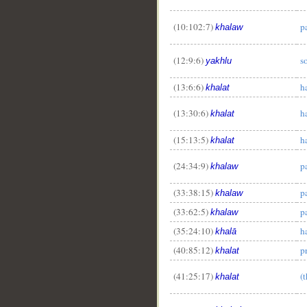
(10:102:7)
p
khalaw
(12:9:6)
s
yakhlu
(13:6:6)
h
khalat
__
(13:30:6)
h
khalat
(15:13:5)
h
khalat
(24:34:9)
p
khalaw
(33:38:15)
p
khalaw
(33:62:5)
p
khalaw
(35:24:10)
h
khalā
(40:85:12)
p
khalat
(41:25:17)
(
khalat