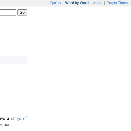
Qur'an
|
Word by Word
|
Audio
|
Prayer Times
have a
range of
ection.