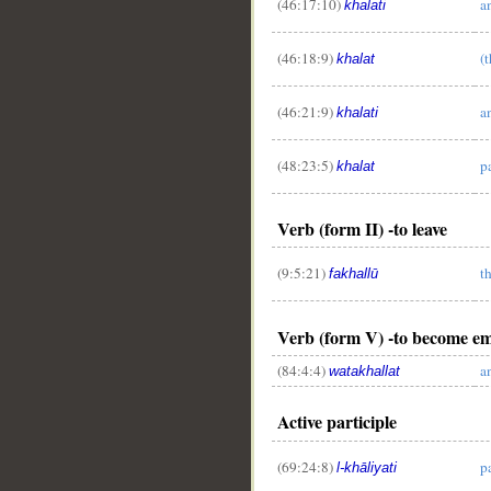
(46:17:10)
a
khalati
(46:18:9)
(
khalat
(46:21:9)
a
khalati
(48:23:5)
p
khalat
Verb (form II) -to leave
(9:5:21)
t
fakhallū
Verb (form V) -to become e
(84:4:4)
a
watakhallat
Active participle
(69:24:8)
p
l-khāliyati