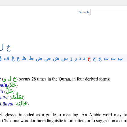
Search
خ ل
ب
ت
ث
ج
ح
خ
د
ذ
ر
ز
س
ش
ص
ض
ط
ظ
ع
غ
ف
ق
(
خ ل و
) occurs 28 times in the Quran, in four derived forms:
w
(
خَلَا
)
halā
(
خَلُّ
)
lu
(
تَخَلَّتْ
)
allat
(
خَالِيَة
)
hāliyat
rief glosses intended as a guide to meaning. An Arabic word may 
Click ona word for more linguistic information, or to suggestion a corr