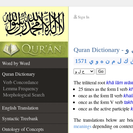
Sign In
__
 و
__
Quran Dictionary -
1571
ي
و
ه
ن
م
ل
ك
Word by Word
Go
Quran Dictionary
Verb Concordance
The triliteral root
khā lām wā
Lemma Frequency
25 times as the form I verb
k
Morphological Search
once as the form II verb
khal
once as the form V verb
takh
English Translation
once as the active participle
k
Syntactic Treebank
The translations below are b
meanings
depending on context. 
Ontology of Concepts