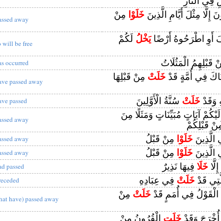
سِ فِي النَّارِ
 إِلَّا مِثْلَ أَيَّامِ الَّذِينَ
خَلَوْا
مِنْ
assed away
َ أَوِ اطْرَحُوهُ أَرْضًا
يَخْلُ
لَكُمْ
o will be free
 قَبْلِهِمُ الْمَثُلَاتُ
as occurred
نَاكَ فِي أُمَّةٍ قَدْ
خَلَتْ
مِنْ قَبْلِهَا
ave passed away
ِ وَقَدْ
خَلَتْ
سُنَّةُ الْأَوَّلِينَ
ave passed
 إِلَيْكُمْ آيَاتٍ مُبَيِّنَاتٍ وَمَثَلًا مِنَ
assed away
نْ قَبْلِكُمْ
ي الَّذِينَ
خَلَوْا
مِنْ قَبْلُ
assed away
ي الَّذِينَ
خَلَوْا
مِنْ قَبْلُ
assed away
ِلَّا
خَلَا
فِيهَا نَذِيرٌ
ad passed
َّتِي قَدْ
خَلَتْ
فِي عِبَادِهِ
receded
ُ الْقَوْلُ فِي أُمَمٍ قَدْ
خَلَتْ
مِنْ
that have) passed away
 أُخْرَجَ وَقَدْ
خَلَتِ
الْقُرُونُ مِنْ