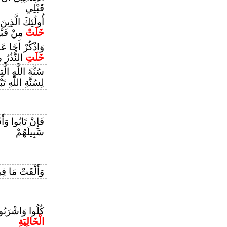
قَبْلِي
أُولَٰئِكَ الَّذِي
خَلَتْ
مِنْ قَبْل
وَاذْكُرْ أَخَا عَا
خَلَتِ
النُّذُرُ م
سُنَّةَ اللَّهِ الّ
لِسُنَّةِ اللَّهِ تَبْ
فَإِنْ تَابُوا وَأَ
سَبِيلَهُمْ
وَأَلْقَتْ مَا فِ
كُلُوا وَاشْرَبُوا 
الْخَالِيَةِ