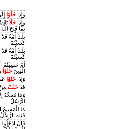
وَإِذَا
خَلَوْا
إِلَى
وَإِذَا
خَلَا
بَعْضُه
بِمَا فَتَحَ اللَّهُ
تِلْكَ أُمَّةٌ قَدْ
خ
كَسَبْتُمْ
تِلْكَ أُمَّةٌ قَدْ
خ
كَسَبْتُمْ
أَمْ حَسِبْتُمْ أَنْ
الَّذِينَ
خَلَوْا
مِ
وَإِذَا
خَلَوْا
عَضُّ
قَدْ
خَلَتْ
مِنْ 
وَمَا مُحَمَّدٌ إِ
الرُّسُلُ
مَا الْمَسِيحُ اب
قَبْلِهِ الرُّسُلُ
قَالَ ادْخُلُوا 