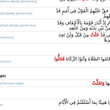
nd have already passed away
نَ حَقَّ عَلَيْهِمُ الْقَوْلُ فِي أُمَمٍ قَدْ
that) already passed away
ِهِمْ
دٍ إِذْ أَنْذَرَ قَوْمَهُ بِالْأَحْقَافِ وَقَدْ
nd had already passed away
ِنْ بَيْنِ يَدَيْهِ وَمِنْ خَلْفِهِ
َتِي قَدْ
خَلَتْ
مِنْ قَبْلُ وَلَنْ تَجِدَ
assed away
دِيلًا
قَامُوا الصَّلَاةَ وَآتَوُا الزَّكَاةَ
فَخَلُّوا
hen leave
mpty
يهَا
وَتَخَلَّتْ
nd becomes empty
هَنِيئًا بِمَا أَسْلَفْتُمْ فِي الْأَيَّامِ
ast