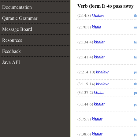
Verb (form I) -to pass away
Documentation
(2:14:8)
t
khalaw
Quranic Grammar
(2:76:8)
m
khalā
Message Board
Resources
(2:134:4)
h
khalat
Feedback
(2:141:4)
h
khalat
Java API
(2:214:10)
p
khalaw
(3:119:14)
t
khalaw
(3:137:2)
p
khalat
(3:144:6)
p
khalat
(5:75:8)
h
khalat
(7:38:6)
p
khalat