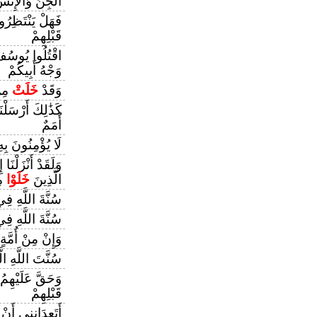
الْجِنِّ وَالْإِنْ
فَهَلْ يَنْتَظِرُونَ
قَبْلِهِمْ
اقْتُلُوا يُوسُف
وَجْهُ أَبِيكُمْ
وَقَدْ
خَلَتْ
مِنْ
كَذَٰلِكَ أَرْسَلْ
أُمَمٌ
لَا يُؤْمِنُونَ بِه
وَلَقَدْ أَنْزَلْنَا
الَّذِينَ
خَلَوْا
مِ
سُنَّةَ اللَّهِ فِ
سُنَّةَ اللَّهِ فِ
وَإِنْ مِنْ أُمَّةٍ إ
سُنَّتَ اللَّهِ ال
وَحَقَّ عَلَيْهِم
قَبْلِهِمْ
أَتَعِدَانِنِي أَنْ