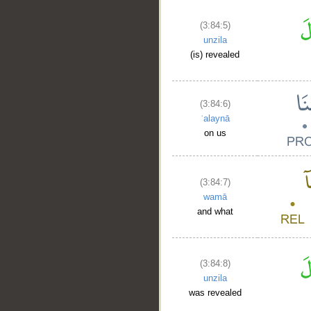
(3:84:5)
unzila
(is) revealed
(3:84:6)
ʿalaynā
on us
(3:84:7)
wamā
and what
(3:84:8)
unzila
was revealed