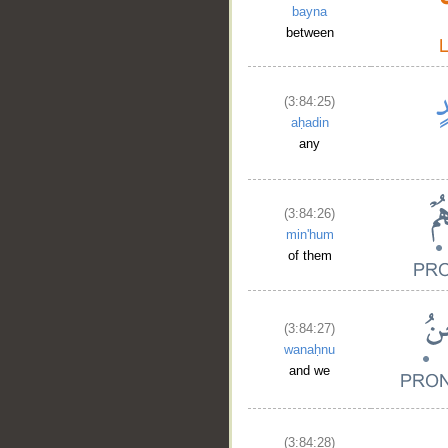
bayna
between
(3:84:25)
aḥadin
any
(3:84:26)
min'hum
of them
(3:84:27)
wanaḥnu
and we
(3:84:28)