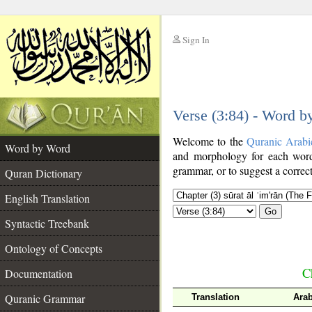
Sign In
__
Verse (3:84) - Word 
__
Welcome to the
Quranic Arabi
Word by Word
and morphology for each word
grammar, or to suggest a correct
Quran Dictionary
English Translation
Go
Syntactic Treebank
Ontology of Concepts
C
Documentation
Quranic Grammar
Translation
Arab