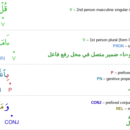
V
– 2nd person masculine singular 
V
– 1st person plural (form I
PRON
– s
نا» ضمير متصل في محل رفع فاعل
P
– prefixe
PN
– genitive prop
CONJ
– prefixed conju
REL
– r
ل