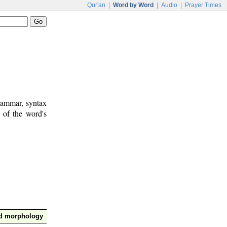
Qur'an
|
Word by Word
|
Audio
|
Prayer Times
rammar, syntax
 of the word's
nd morphology