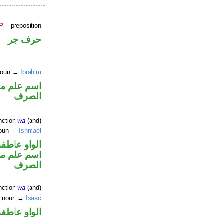
P
– preposition
حرف جر
 noun →
Ibrahim
اسم علم مجر
الصرف
nction
wa
(and)
 noun →
Ishmael
الواو عاطفة
اسم علم مجر
الصرف
nction
wa
(and)
er noun →
Isaac
الواو عاطفة