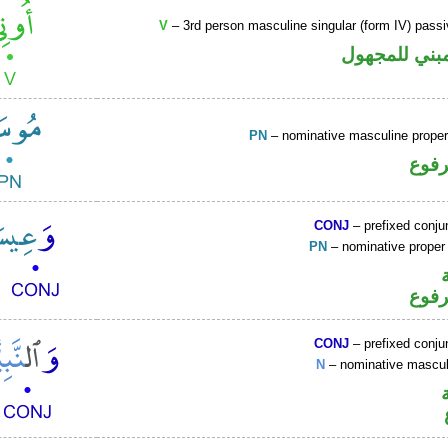
V
– 3rd person masculine singular (form IV) passi
بني للمجهول
PN
– nominative masculine prop
رفوع
CONJ
– prefixed conju
PN
– nominative prope
رفوع
CONJ
– prefixed conju
N
– nominative masculi