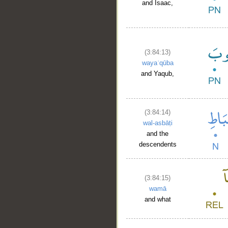
and Isaac,
(3:84:13)
wayaʿqūba
and Yaqub,
(3:84:14)
wal-asbāṭi
and the
descendents
(3:84:15)
wamā
and what