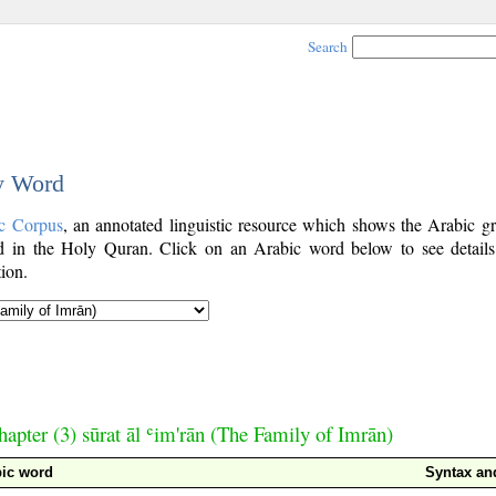
Search
by Word
c Corpus
, an annotated linguistic resource which shows the Arabic g
 in the Holy Quran. Click on an Arabic word below to see details
ion.
hapter (3) sūrat āl ʿim'rān (The Family of Imrān)
ic word
Syntax a