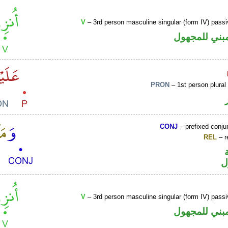
V
– 3rd person masculine singular (form IV) passi
بني للمجهول
PRON
– 1st person plural
CONJ
– prefixed conju
REL
– r
ل
V
– 3rd person masculine singular (form IV) passi
بني للمجهول