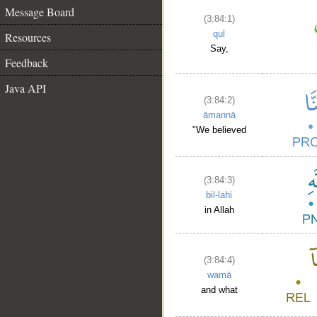
Message Board
(3:84:1)
qul
Resources
Say,
Feedback
Java API
(3:84:2)
āmannā
"We believed
(3:84:3)
bil-lahi
in Allah
(3:84:4)
wamā
and what