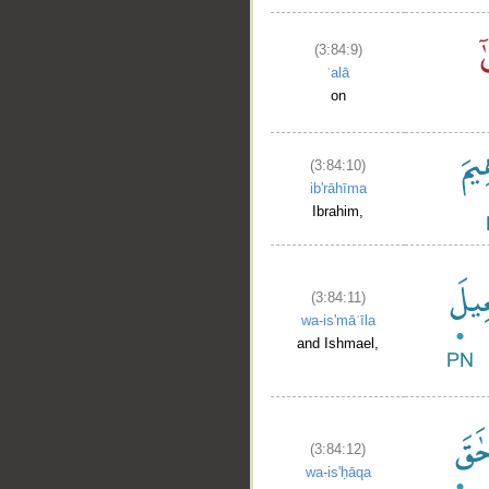
(3:84:9)
ʿalā
on
(3:84:10)
ib'rāhīma
Ibrahim,
(3:84:11)
wa-is'māʿīla
and Ishmael,
(3:84:12)
wa-is'ḥāqa