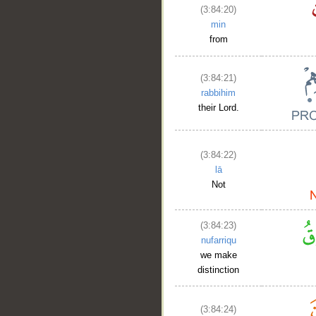
(3:84:20)
min
__
from
(3:84:21)
rabbihim
their Lord.
(3:84:22)
lā
Not
(3:84:23)
nufarriqu
we make
distinction
(3:84:24)