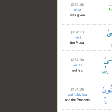
(3:84:16)
ūtiya
was given
(3:84:17)
mūsā
(to) Musa,
(3:84:18)
waʿīsā
and Isa,
(3:84:19)
wal-nabiyūna
and the Prophets