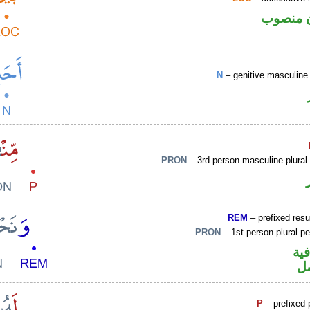
 منصوب
N
– genitive masculine 
PRON
– 3rd person masculine plural
REM
– prefixed resu
PRON
– 1st person plural p
فية
ل
P
– prefixed 