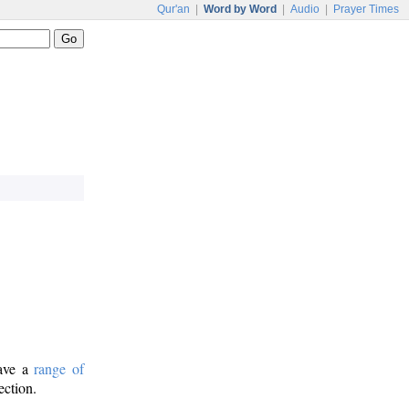
Qur'an
|
Word by Word
|
Audio
|
Prayer Times
have a
range of
ection.