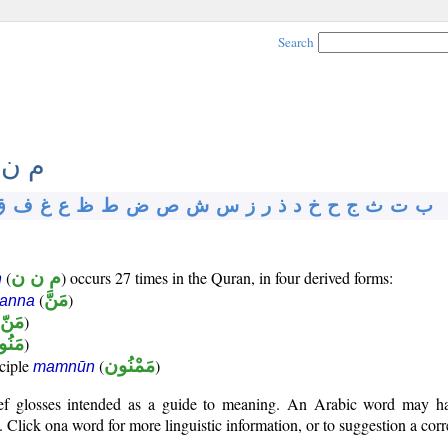
Search
م ن 
ب
ت
ث
ج
ح
خ
د
ذ
ر
ز
س
ش
ص
ض
ط
ظ
ع
غ
ف
ق
(
م ن ن
) occurs 27 times in the Quran, in four derived forms:
n
(
مَنَّ
)
anna
مَنّ
)
مَنُ
)
iciple
(
مَمْنُون
)
mamnūn
rief glosses intended as a guide to meaning. An Arabic word may 
Click ona word for more linguistic information, or to suggestion a corr