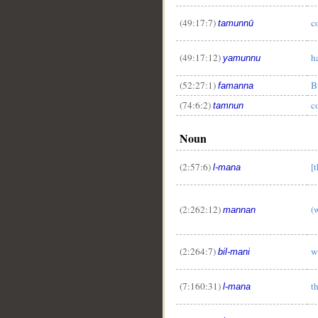
(49:17:7)
c
tamunnū
(49:17:12)
h
yamunnu
(52:27:1)
B
famanna
__
(74:6:2)
c
tamnun
Noun
(2:57:6)
[
l-mana
(2:262:12)
(
mannan
(2:264:7)
w
bil-mani
(7:160:31)
t
l-mana