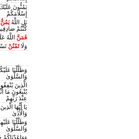
يَمُنُّونَ عَلَيْك
إِسْلَامَكُمْ
بَلِ اللَّهُ
يَمُنُّ
ع
كُنْتُمْ صَادِقِي
فَمَنَّ
اللَّهُ عَل
وَلَا
تَمْنُنْ
تَسْتَ
وَظَلَّلْنَا عَلَيْك
وَالسَّلْوَىٰ
الَّذِينَ يُنْفِقُو
يُتْبِعُونَ مَا أَ
عِنْدَ رَبِّهِمْ
يَا أَيُّهَا الَّذِ
وَالْأَذَىٰ
وَظَلَّلْنَا عَلَيْه
وَالسَّلْوَىٰ
وَوَاعَدْنَاكُمْ جَ