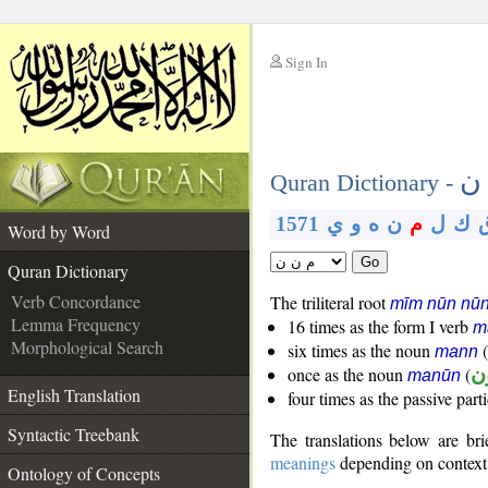
Sign In
__
ن
__
Quran Dictionary -
1571
ي
و
ه
ن
م
ل
ك
Word by Word
Go
Quran Dictionary
Verb Concordance
The triliteral root
mīm nūn nū
Lemma Frequency
16 times as the form I verb
m
Morphological Search
six times as the noun
(
mann
once as the noun
(
ون
manūn
English Translation
four times as the passive part
Syntactic Treebank
The translations below are b
meanings
depending on context. 
Ontology of Concepts