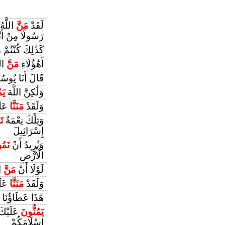
لَقَدْ
مَنَّ
اللَّهُ
رَسُولًا مِنْ أَن
كَذَٰلِكَ كُنْتُمْ
أَهَٰؤُلَاءِ
مَنَّ
الل
قَالَ أَنَا يُوسُ
وَلَٰكِنَّ اللَّهَ
يَم
وَلَقَدْ
مَنَنَّا
عَلَ
وَتِلْكَ نِعْمَةٌ
تَ
إِسْرَائِيلَ
وَنُرِيدُ أَنْ
نَمُن
الْأَرْضِ
لَوْلَا أَنْ
مَنَّ
ال
وَلَقَدْ
مَنَنَّا
عَلَ
هَٰذَا عَطَاؤُنَا
يَمُنُّونَ
عَلَيْكَ 
إِسْلَامَكُمْ