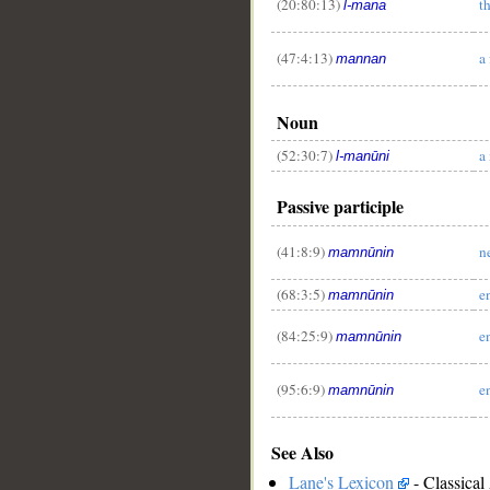
(20:80:13)
t
l-mana
(47:4:13)
a
mannan
Noun
(52:30:7)
a
l-manūni
Passive participle
(41:8:9)
n
mamnūnin
(68:3:5)
e
mamnūnin
(84:25:9)
e
mamnūnin
(95:6:9)
e
mamnūnin
See Also
Lane's Lexicon
- Classical