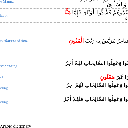
he Manna
وَالسَّلْوَىٰ
َنْتُمُوهُمْ فَشُدُّوا الْوَثَاقَ فَإِمَّا
مَنًّا
 favor
ءً
َاعِرٌ نَتَرَبَّصُ بِهِ رَيْبَ
الْمَنُونِ
 misfortune of time
َنُوا وَعَمِلُوا الصَّالِحَاتِ لَهُمْ أَجْرٌ
ever ending
رًا غَيْرَ
مَمْنُونٍ
nd
َنُوا وَعَمِلُوا الصَّالِحَاتِ لَهُمْ أَجْرٌ
nding
َنُوا وَعَمِلُوا الصَّالِحَاتِ فَلَهُمْ أَجْرٌ
nding
 Arabic dictionary