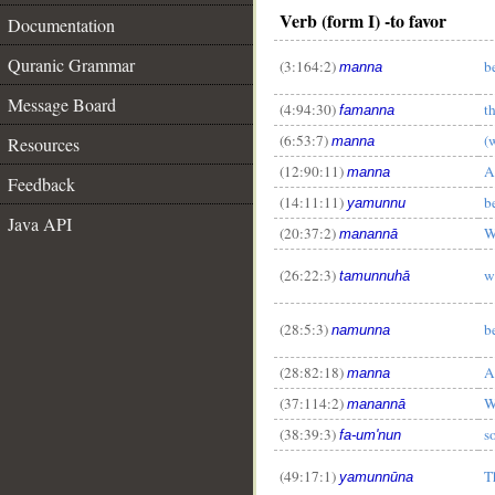
Verb (form I) -to favor
Documentation
Quranic Grammar
(3:164:2)
b
manna
Message Board
(4:94:30)
t
famanna
(6:53:7)
(
manna
Resources
(12:90:11)
A
manna
Feedback
(14:11:11)
b
yamunnu
Java API
(20:37:2)
W
manannā
(26:22:3)
w
tamunnuhā
(28:5:3)
b
namunna
(28:82:18)
A
manna
(37:114:2)
W
manannā
(38:39:3)
s
fa-um'nun
(49:17:1)
T
yamunnūna