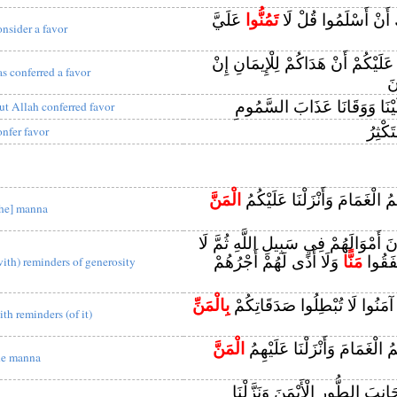
َ أَنْ أَسْلَمُوا قُلْ لَا
تَمُنُّوا
عَلَيَّ
onsider a favor
َلَيْكُمْ أَنْ هَدَاكُمْ لِلْإِيمَانِ إِنْ
as conferred a favor
نَ
َيْنَا وَوَقَانَا عَذَابَ السَّمُومِ
ut Allah conferred favor
كْثِرُ
onfer favor
ُمُ الْغَمَامَ وَأَنْزَلْنَا عَلَيْكُمُ
الْمَنَّ
the] manna
نَ أَمْوَالَهُمْ فِي سَبِيلِ اللَّهِ ثُمَّ لَا
نْفَقُوا
مَنًّا
وَلَا أَذًى لَهُمْ أَجْرُهُمْ
with) reminders of generosity
ينَ آمَنُوا لَا تُبْطِلُوا صَدَقَاتِكُمْ
بِالْمَنِّ
ith reminders (of it)
ِمُ الْغَمَامَ وَأَنْزَلْنَا عَلَيْهِمُ
الْمَنَّ
he manna
انِبَ الطُّورِ الْأَيْمَنَ وَنَزَّلْنَا