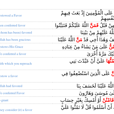
 عَلَى الْمُؤْمِنِينَ إِذْ بَعَثَ فِيهِمْ
estowed a Favor
ْفُسِهِمْ
 مِنْ قَبْلُ
فَمَنَّ
اللَّهُ عَلَيْكُمْ فَتَبَيَّنُوا
hen conferred favor
َّهُ عَلَيْهِمْ مِنْ بَيْنِنَا
whom has been) favored
فُ وَهَٰذَا أَخِي قَدْ
مَنَّ
اللَّهُ عَلَيْنَا
llah has been gracious
ُنُّ
عَلَىٰ مَنْ يَشَاءُ مِنْ عِبَادِهِ
estows His Grace
يْكَ مَرَّةً أُخْرَىٰ
e conferred a favor
مُنُّهَا
عَلَيَّ أَنْ عَبَّدْتَ بَنِي
ith which you reproach
َّ
عَلَى الَّذِينَ اسْتُضْعِفُوا فِي
estow a favor
لَّهُ عَلَيْنَا لَخَسَفَ بِنَا
llah had favored
ىٰ مُوسَىٰ وَهَارُونَ
e conferred Favor
فَامْنُنْ
أَوْ أَمْسِكْ بِغَيْرِ حِسَابٍ
o grant
أَنْ أَسْلَمُوا قُلْ لَا تَمُنُّوا عَلَيَّ
hey consider (it) a favor