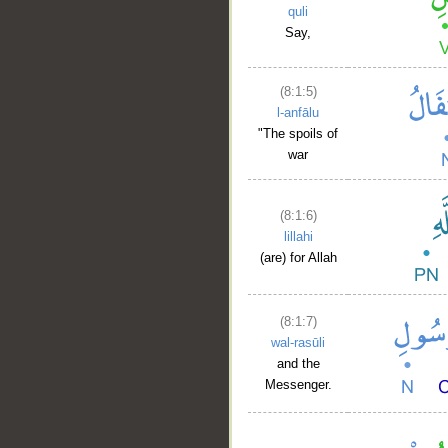
quli
Say,
(8:1:5)
l-anfālu
"The spoils of
war
(8:1:6)
lillahi
(are) for Allah
(8:1:7)
wal-rasūli
and the
Messenger.