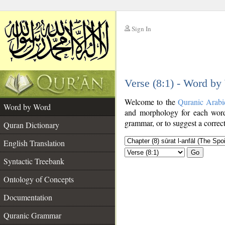
Sign In
__
Verse (8:1) - Word by
__
Welcome to the
Quranic Arabi
Word by Word
and morphology for each word
grammar, or to suggest a correct
Quran Dictionary
English Translation
Go
Syntactic Treebank
Ontology of Concepts
Documentation
Quranic Grammar