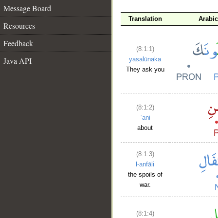
Message Board
Translation
Arabi
Resources
Feedback
(8:1:1)
Java API
yasalūnaka
They ask you
(8:1:2)
ʿani
about
(8:1:3)
l-anfāli
the spoils of
war.
(8:1:4)