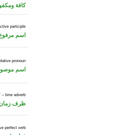
كافة ومكفو
tive participle
اسم مرفوع
elative pronoun
اسم موصو
T
– time adverb
ظرف زمان
ve perfect verb