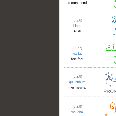
is mentioned
(8:2:6)
l-lahu
Allah
(8:2:7)
wajilat
feel fear
(8:2:8)
qulūbuhum
their hearts,
(8:2:9)
wa-idhā