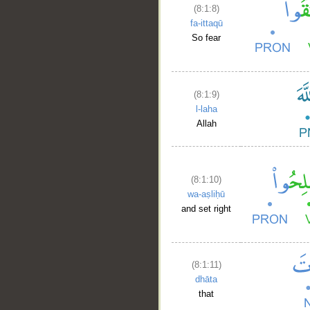
(8:1:8)
fa-ittaqū
So fear
(8:1:9)
l-laha
Allah
(8:1:10)
wa-aṣliḥū
and set right
(8:1:11)
dhāta
that