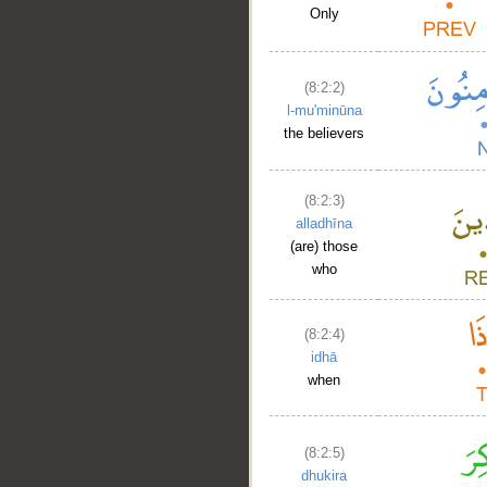
Only
(8:2:2)
l-mu'minūna
the believers
(8:2:3)
alladhīna
(are) those
who
(8:2:4)
idhā
when
(8:2:5)
dhukira