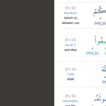
(8:1:12)
baynikum
(which is)
between you
(8:1:13)
wa-aṭīʿū
and obey
(8:1:14)
l-laha
Allah
(8:1:15)
warasūlahu
and His