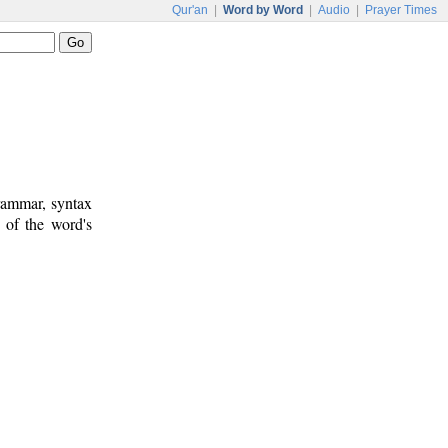
Qur'an
|
Word by Word
|
Audio
|
Prayer Times
rammar, syntax
 of the word's