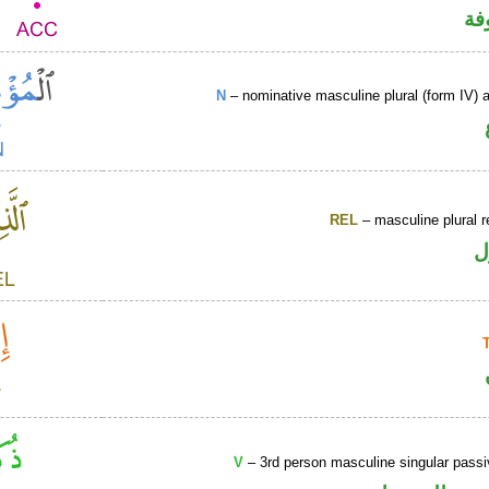
فة
N
– nominative masculine plural (form IV) ac
REL
– masculine plural r
ل
V
– 3rd person masculine singular passi