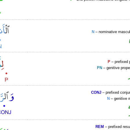
N
– nominative masculi
P
– prefixed 
PN
– genitive prop
CONJ
– prefixed conju
N
– genitive 
REM
– prefixed resu