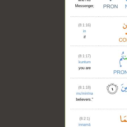
Messenger,
(8:1:16)
in
if
__
(8:1:17)
kuntum
you are
(8:1:18)
mu'minīna
believers."
(8:2:1)
innamā