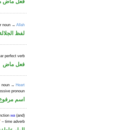
فعل ماض م
er noun →
Allah
لفظ الجلالة
ar perfect verb
فعل ماض
al noun →
Heart
essive pronoun
اسم مرفوع 
nction
wa
(and)
T
– time adverb
الواو عاطفة