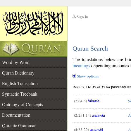
Sign In
__
Quran Search
__
The translations below are b
Word by Word
meanings
depending on context. 
Quran Dictionary
Show options
English Translation
1
35
35
pos:cond l
Results
to
of
for
Syntactic Treebank
(2:64:6)
S
falawlā
Ontology of Concepts
Documentation
(2:251:14)
A
walawlā
Quranic Grammar
(4:83:22)
A
walawlā