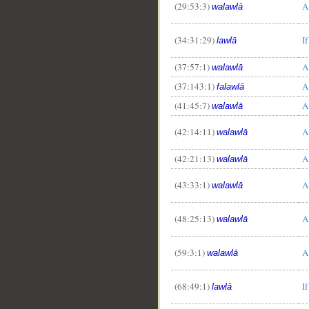
(29:53:3)
A
walawlā
(34:31:29)
If
lawlā
(37:57:1)
A
walawlā
(37:143:1)
A
falawlā
(41:45:7)
A
walawlā
(42:14:11)
A
walawlā
(42:21:13)
A
walawlā
(43:33:1)
A
walawlā
(48:25:13)
A
walawlā
(59:3:1)
A
walawlā
(68:49:1)
If
lawlā