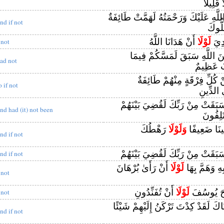
قَلِيلًا
َهِ عَلَيْكَ وَرَحْمَتُهُ لَهَمَّتْ طَائِفَةٌ
nd if not
لُّوكَ
َدِيَ
لَوْلَا
أَنْ هَدَانَا اللَّهُ
 not
 اللَّهِ سَبَقَ لَمَسَّكُمْ فِيمَا
ad not
بٌ عَظِيمٌ
 كُلِّ فِرْقَةٍ مِنْهُمْ طَائِفَةٌ
o if not
ي الدِّينِ
َبَقَتْ مِنْ رَبِّكَ لَقُضِيَ بَيْنَهُمْ
nd had (it) not been
َلِفُونَ
فِينَا ضَعِيفًا
وَلَوْلَا
رَهْطُكَ
nd if not
َبَقَتْ مِنْ رَبِّكَ لَقُضِيَ بَيْنَهُمْ
nd if not
هِ وَهَمَّ بِهَا
لَوْلَا
أَنْ رَأَىٰ بُرْهَانَ
 not
ِيحَ يُوسُفَ
لَوْلَا
أَنْ تُفَنِّدُونِ
 not
نَاكَ لَقَدْ كِدْتَ تَرْكَنُ إِلَيْهِمْ شَيْئًا
nd if not