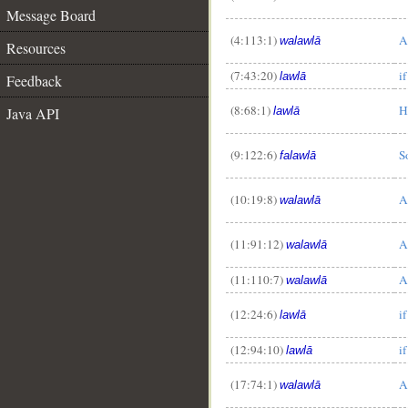
Message Board
(4:113:1)
A
walawlā
Resources
(7:43:20)
if
lawlā
Feedback
(8:68:1)
H
Java API
lawlā
(9:122:6)
S
falawlā
(10:19:8)
A
walawlā
(11:91:12)
A
walawlā
(11:110:7)
A
walawlā
(12:24:6)
if
lawlā
(12:94:10)
if
lawlā
(17:74:1)
A
walawlā