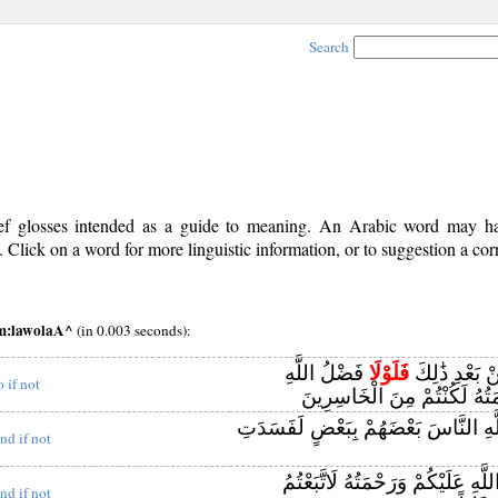
Search
rief glosses intended as a guide to meaning. An Arabic word may 
Click on a word for more linguistic information, or to suggestion a cor
em:lawolaA^
(in 0.003 seconds):
ِنْ بَعْدِ ذَٰلِكَ
فَلَوْلَا
فَضْلُ اللَّهِ
o if not
َتُهُ لَكُنْتُمْ مِنَ الْخَاسِرِينَ
َّهِ النَّاسَ بَعْضَهُمْ بِبَعْضٍ لَفَسَدَتِ
nd if not
هِ عَلَيْكُمْ وَرَحْمَتُهُ لَاتَّبَعْتُمُ
nd if not