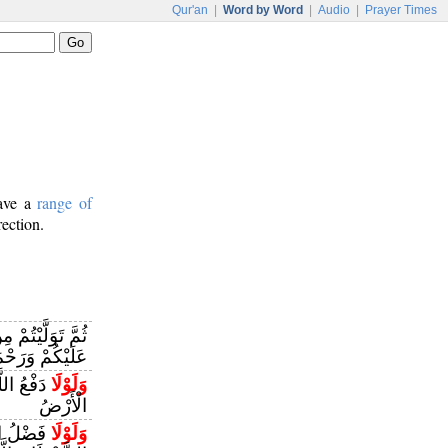
Qur'an
|
Word by Word
|
Audio
|
Prayer Times
have a
range of
rection.
ثُمَّ تَوَلَّيْتُمْ م
عَلَيْكُمْ وَرَحْم
وَلَوْلَا
دَفْعُ الل
الْأَرْضُ
وَلَوْلَا
فَضْلُ اللَّ