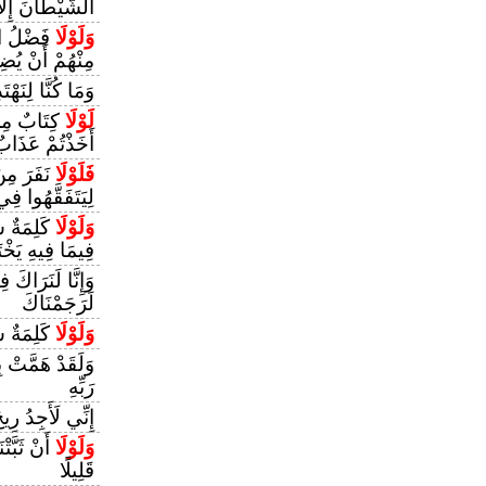
الشَّيْطَانَ إِلَّا 
وَلَوْلَا
فَضْلُ اللّ
مِنْهُمْ أَنْ يُضِ
وَمَا كُنَّا لِنَهْت
لَوْلَا
كِتَابٌ مِنَ
أَخَذْتُمْ عَذَا
فَلَوْلَا
نَفَرَ مِنْ
لِيَتَفَقَّهُوا فِ
وَلَوْلَا
كَلِمَةٌ س
فِيمَا فِيهِ يَخْت
وَإِنَّا لَنَرَاكَ 
لَرَجَمْنَاكَ
وَلَوْلَا
كَلِمَةٌ س
وَلَقَدْ هَمَّتْ بِ
رَبِّهِ
إِنِّي لَأَجِدُ ر
وَلَوْلَا
أَنْ ثَبَّتْ
قَلِيلًا