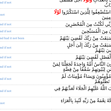
nd if not
ذَابُ
 اسْتُضْعِفُوا لِلَّذِينَ اسْتَكْبَرُوا
لَوْلَا
 not
ْمِنِينَ
َبِّي لَكُنْتُ مِنَ الْمُحْضَرِينَ
nd if not
نَ مِنَ الْمُسَبِّحِينَ
nd if not
َبَقَتْ مِنْ رَبِّكَ لَقُضِيَ بَيْنَهُمْ
nd had it not been
َبَقَتْ مِنْ رَبِّكَ إِلَىٰ أَجَلٍ
nd if not
 بَيْنَهُمْ
لْفَصْلِ لَقُضِيَ بَيْنَهُمْ
nd if not
َ النَّاسُ أُمَّةً وَاحِدَةً لَجَعَلْنَا لِمَنْ
nd if not
مَٰنِ لِبُيُوتِهِمْ سُقُفًا مِنْ فِضَّةٍ
ؤْمِنُونَ وَنِسَاءٌ مُؤْمِنَاتٌ لَمْ
nd if not
 تَطَئُوهُمْ
 اللَّهُ عَلَيْهِمُ الْجَلَاءَ لَعَذَّبَهُمْ فِي
nd if not
هُ نِعْمَةٌ مِنْ رَبِّهِ لَنُبِذَ بِالْعَرَاءِ
 not