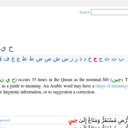
Search
ح ي 
ب
ت
ث
ج
ح
خ
د
ذ
ر
ز
س
ش
ص
ض
ط
ظ
ع
غ
ف
ق
ح ي ن
) occurs 35 times in the Quran as the nominal
(
حِين
). 
ḥīn
ed as a guide to meaning. An Arabic word may have a
range of meaning
 linguistic information, or to suggestion a correction.
َرْضِ مُسْتَقَرٌّ وَمَتَاعٌ إِلَىٰ
حِينٍ
 period
 time