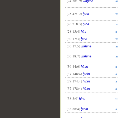
(24:58:19)
a
waḥīna
(25:42:12)
w
ḥīna
(26:218:3)
w
ḥīna
(28:15:4)
a
ḥīni
__
(30:17:3)
w
ḥīna
(30:17:5)
a
waḥīna
(30:18:7)
a
waḥīna
(36:44:6)
a
ḥīnin
(37:148:4)
a
ḥīnin
(37:174:4)
a
ḥīnin
(37:178:4)
a
ḥīnin
(38:3:9)
t
ḥīna
(38:88:4)
a
ḥīnin