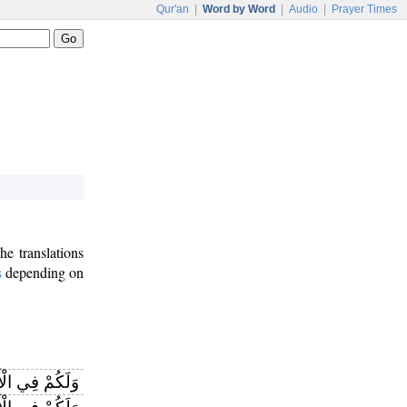
Qur'an
|
Word by Word
|
Audio
|
Prayer Times
The translations
s
depending on
وَلَكُمْ فِي الْأ