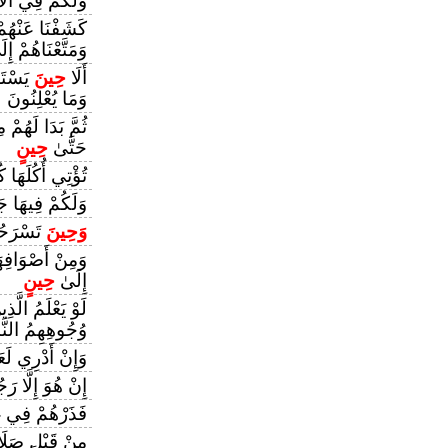
وَلَكُمْ فِي الْأ
كَشَفْنَا عَنْهُمْ
وَمَتَّعْنَاهُمْ إِ
أَلَا
حِينَ
يَسْتَغ
وَمَا يُعْلِنُونَ
ثُمَّ بَدَا لَهُمْ م
حَتَّىٰ
حِينٍ
تُؤْتِي أُكُلَهَا ك
وَلَكُمْ فِيهَا 
وَحِينَ
تَسْرَح
وَمِنْ أَصْوَافِهَا
إِلَىٰ
حِينٍ
لَوْ يَعْلَمُ الَّذ
وُجُوهِهِمُ النَّا
وَإِنْ أَدْرِي لَعَ
إِنْ هُوَ إِلَّا رَج
فَذَرْهُمْ فِي غَ
مِنْ قَبْلِ صَلَا