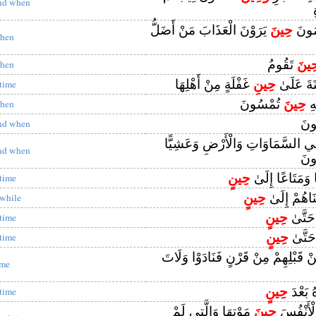
nd when
مُونَ
حِينَ
يَرَوْنَ الْعَذَابَ مَنْ أَضَلُّ
hen
ِينَ
تَقُومُ
hen
نَةَ عَلَىٰ
حِينِ
غَفْلَةٍ مِنْ أَهْلِهَا
 time
هِ
حِينَ
تُمْسُونَ
hen
ونَ
nd when
فِي السَّمَاوَاتِ وَالْأَرْضِ وَعَشِيًّا
nd when
ونَ
َا وَمَتَاعًا إِلَىٰ
حِينٍ
 time
نَاهُمْ إِلَىٰ
حِينٍ
 while
 حَتَّىٰ
حِينٍ
 time
 حَتَّىٰ
حِينٍ
 time
ِنْ قَبْلِهِمْ مِنْ قَرْنٍ فَنَادَوْا وَلَاتَ
ime
هُ بَعْدَ
حِينٍ
 time
الْأَنْفُسَ
حِينَ
مَوْتِهَا وَالَّتِي لَمْ