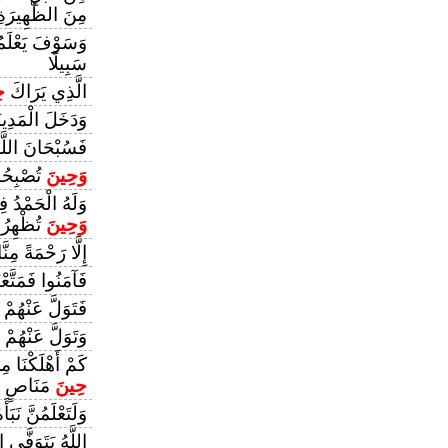
مِنَ الظَّهِيرَةِ
وَسَوْفَ يَعْلَ
سَبِيلًا
الَّذِي يَرَاكَ
ح
وَدَخَلَ الْمَدِي
فَسُبْحَانَ اللَّ
وَحِينَ
تُصْبِحُ
وَلَهُ الْحَمْدُ 
وَحِينَ
تُظْهِرُ
إِلَّا رَحْمَةً مِنّ
فَآمَنُوا فَمَتَّعْ
فَتَوَلَّ عَنْهُمْ
وَتَوَلَّ عَنْهُمْ
كَمْ أَهْلَكْنَا م
حِينَ
مَنَاصٍ
وَلَتَعْلَمُنَّ نَبَأَ
اللَّهُ يَتَوَفَّى 