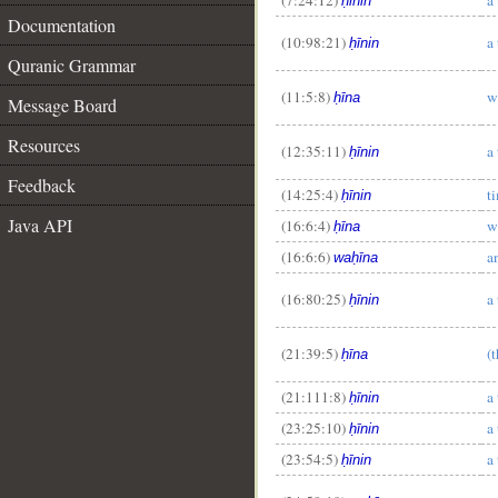
ḥīnin
Documentation
(10:98:21)
a
ḥīnin
Quranic Grammar
(11:5:8)
w
ḥīna
Message Board
Resources
(12:35:11)
a
ḥīnin
Feedback
(14:25:4)
t
ḥīnin
Java API
(16:6:4)
w
ḥīna
(16:6:6)
a
waḥīna
(16:80:25)
a
ḥīnin
(21:39:5)
(
ḥīna
(21:111:8)
a
ḥīnin
(23:25:10)
a
ḥīnin
(23:54:5)
a
ḥīnin