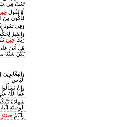
تَمُتْ فِي مَنَا
أَوْ تَقُولَ
حِين
فَأَكُونَ مِنَ ا
وَفِي ثَمُودَ إِذْ
وَاصْبِرْ لِحُكْمِ ر
رَبِّكَ
حِينَ
تَقُ
هَلْ أَتَىٰ عَلَى
يَكُنْ شَيْئًا مَذ
وَالصَّابِرِينَ فِ
الْبَأْسِ
وَإِنْ تَسْأَلُوا 
عَفَا اللَّهُ عَنْهَ
شَهَادَةُ بَيْنِكُ
الْوَصِيَّةِ اثْنَا
وَأَنْتُمْ
حِينَئِذٍ
ت