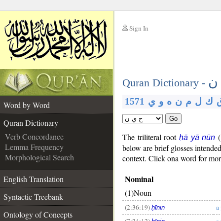
Sign In
__
ن
__
Quran Dictionary -
1571
ي
و
ه
ن
م
ل
ك
Word by Word
Go
Quran Dictionary
Verb Concordance
The triliteral root
(
ḥā yā nūn
Lemma Frequency
below are brief glosses intend
Morphological Search
context. Click ona word for more
Nominal
English Translation
(1)Noun
Syntactic Treebank
(2:36:19)
a
ḥīnin
Ontology of Concepts
(7:24:12)
a