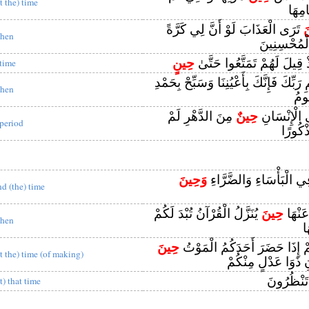
t the) time
مِهَا
َ
تَرَى الْعَذَابَ لَوْ أَنَّ لِي كَرَّةً
hen
لْمُحْسِنِينَ
 قِيلَ لَهُمْ تَمَتَّعُوا حَتَّىٰ
حِينٍ
 time
َبِّكَ فَإِنَّكَ بِأَعْيُنِنَا وَسَبِّحْ بِحَمْدِ
hen
ومُ
 الْإِنْسَانِ
حِينٌ
مِنَ الدَّهْرِ لَمْ
 period
ْكُورًا
ي الْبَأْسَاءِ وَالضَّرَّاءِ
وَحِينَ
nd (the) time
عَنْهَا
حِينَ
يُنَزَّلُ الْقُرْآنُ تُبْدَ لَكُمْ
hen
ا
مْ إِذَا حَضَرَ أَحَدَكُمُ الْمَوْتُ
حِينَ
at the) time (of making)
نِ ذَوَا عَدْلٍ مِنْكُمْ
َنْظُرُونَ
t) that time