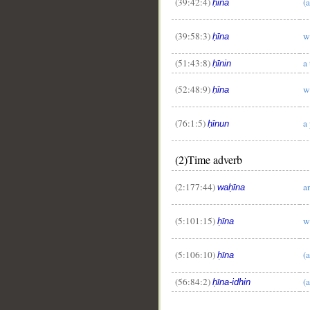
(39:42:4)
(a
ḥīna
(39:58:3)
w
ḥīna
(51:43:8)
a
ḥīnin
(52:48:9)
w
ḥīna
(76:1:5)
a
ḥīnun
(2)Time adverb
(2:177:44)
a
waḥīna
(5:101:15)
w
ḥīna
(5:106:10)
(
ḥīna
(56:84:2)
(a
ḥīna-idhin