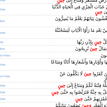
َرْضِ مُسْتَقَرٌّ وَمَتَاعٌ إِلَىٰ
حِينٍ
 عَذَابَ الْخِزْيِ فِي الْحَيَاةِ الدُّنْيَا
 time
لَىٰ
حِينٍ
ْشُونَ ثِيَابَهُمْ يَعْلَمُ مَا يُسِرُّونَ
hen
ِنْ بَعْدِ مَا رَأَوُا الْآيَاتِ لَيَسْجُنُنَّهُ
 time
ُلَّ
حِينٍ
بِإِذْنِ رَبِّهَا
ime
جَمَالٌ
حِينَ
تُرِيحُونَ
hen
ُونَ
nd when
 وَأَوْبَارِهَا وَأَشْعَارِهَا أَثَاثًا وَمَتَاعًا
 time
ِينَ كَفَرُوا
حِينَ
لَا يَكُفُّونَ عَنْ
the) time
رَ
لَّهُ فِتْنَةٌ لَكُمْ وَمَتَاعٌ إِلَىٰ
حِينٍ
 time
ُلٌ بِهِ جِنَّةٌ فَتَرَبَّصُوا بِهِ حَتَّىٰ
حِينٍ
 time
مْرَتِهِمْ حَتَّىٰ
حِينٍ
 time
ةِ الْفَجْرِ
وَحِينَ
تَضَعُونَ ثِيَابَكُمْ