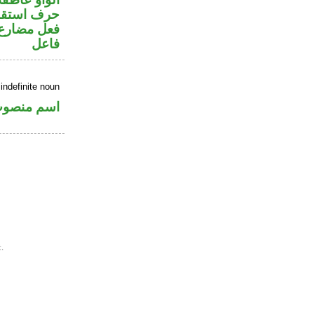
حرف استقب
فعل مضارع 
فاعل
indefinite noun
اسم منصو
.