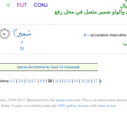
ال
والواو ضمير متصل في محل رفع
N
– accusative masculine 
ب
Quran Recitation by Saad Al-Ghamadi
Verse
1-2
|
3-4
|
5
|
6-7
|
8-9
|
10
|
11
|
12-13
|
14
|
15-16
|
17
ukes, 2009-2017. Maintained by the
quran.com
team. This is an open source project
Arabic Corpus is available under the
GNU public license
with
terms of use
.