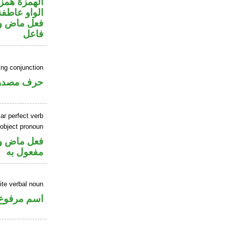
الهمزة همز
الواو عاطفة
فعل ماض وا
فاعل
ing conjunction
حرف مصدر
ar perfect verb
 object pronoun
فعل ماض و
مفعول به
ite verbal noun
اسم مرفوع