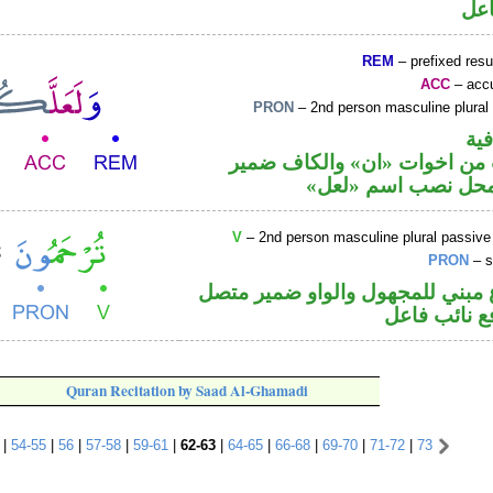
اعل
REM
– prefixed resu
ACC
– accu
PRON
– 2nd person masculine plural
فية
ن اخوات «ان» والكاف ضمير
محل نصب اسم «لعل
V
– 2nd person masculine plural passive
PRON
– s
مبني للمجهول والواو ضمير متصل
 نائب فاعل
Quran Recitation by Saad Al-Ghamadi
|
54-55
|
56
|
57-58
|
59-61
|
62-63
|
64-65
|
66-68
|
69-70
|
71-72
|
73