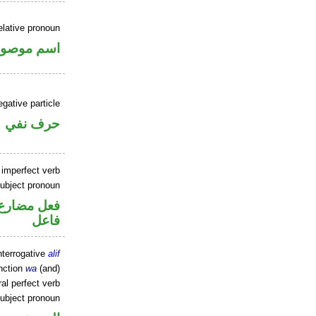
elative pronoun
اسم موصو
gative particle
حرف نفي
 imperfect verb
ubject pronoun
فعل مضارع 
فاعل
nterrogative
alif
nction
wa
(and)
al perfect verb
ubject pronoun