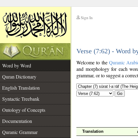
Sign In
__
Verse (7:62) - Word 
__
Welcome to the
Quranic Arabi
Word by Word
and morphology for each word
grammar, or to suggest a correct
Quran Dictionary
English Translation
Go
Syntactic Treebank
Ontology of Concepts
Documentation
Quranic Grammar
Translation