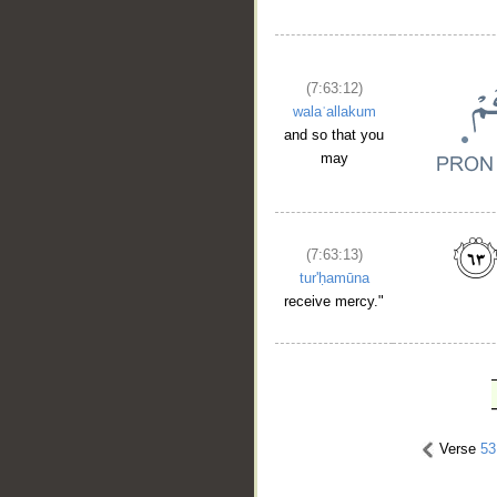
(7:63:12)
walaʿallakum
and so that you
may
(7:63:13)
tur'ḥamūna
receive mercy."
Verse
53