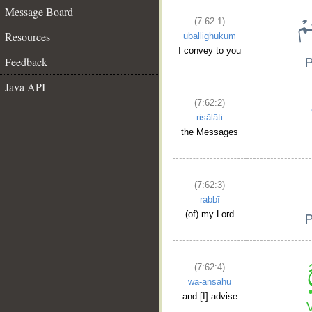
Message Board
(7:62:1)
Resources
uballighukum
I convey to you
Feedback
Java API
(7:62:2)
risālāti
the Messages
(7:62:3)
rabbī
(of) my Lord
(7:62:4)
wa-anṣaḥu
and [I] advise