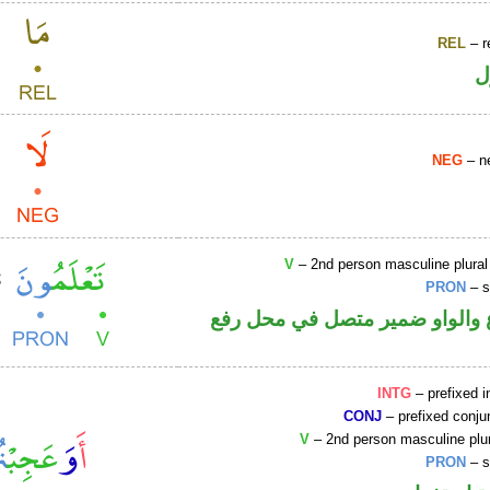
REL
– r
ل
NEG
– ne
V
– 2nd person masculine plural
PRON
– s
والواو ضمير متصل في محل رفع
INTG
– prefixed i
CONJ
– prefixed conju
V
– 2nd person masculine plur
PRON
– s