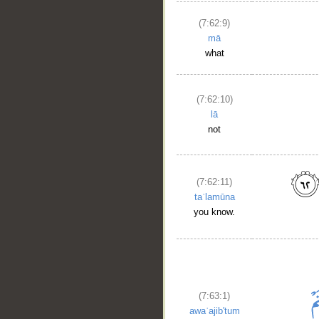
(7:62:9)
mā
what
(7:62:10)
lā
not
(7:62:11)
taʿlamūna
you know.
(7:63:1)
awaʿajib'tum