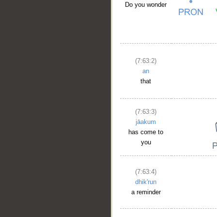
Do you wonder
__
(7:63:2)
an
that
(7:63:3)
jāakum
has come to
you
(7:63:4)
dhik'run
a reminder