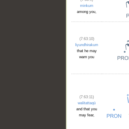
minkum
among you,
(7:63:10)
liyundhirakum
that he may
warn you
(7:63:11)
walitattaqū
and that you
may fear,