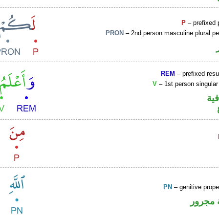
P
– prefixed 
PRON
– 2nd person masculine plural p
REM
– prefixed resu
V
– 1st person singular
فية
PN
– genitive prop
 مجرور