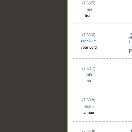
(7:63:5)
min
from
(7:63:6)
rabbikum
your Lord
(7:63:7)
ʿalā
on
(7:63:8)
rajulin
a man
(7:63:9)