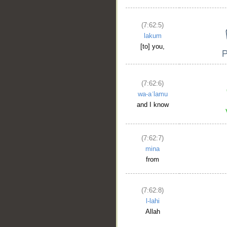
(7:62:5)
lakum
[to] you,
(7:62:6)
wa-aʿlamu
and I know
(7:62:7)
mina
from
(7:62:8)
l-lahi
Allah