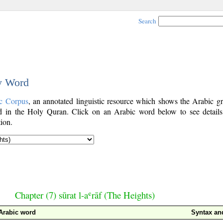
Search
by Word
c Corpus
, an annotated linguistic resource which shows the Arabic g
 in the Holy Quran. Click on an Arabic word below to see details
ion.
Chapter (7) sūrat l-aʿrāf (The Heights)
Arabic word
Syntax a