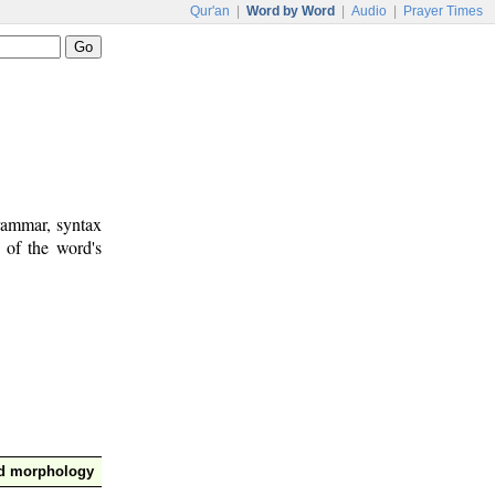
Qur'an
|
Word by Word
|
Audio
|
Prayer Times
rammar, syntax
 of the word's
nd morphology