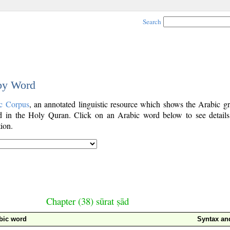
Search
 by Word
c Corpus
, an annotated linguistic resource which shows the Arabic g
 in the Holy Quran. Click on an Arabic word below to see details
ion.
Chapter (38) sūrat ṣād
bic word
Syntax a