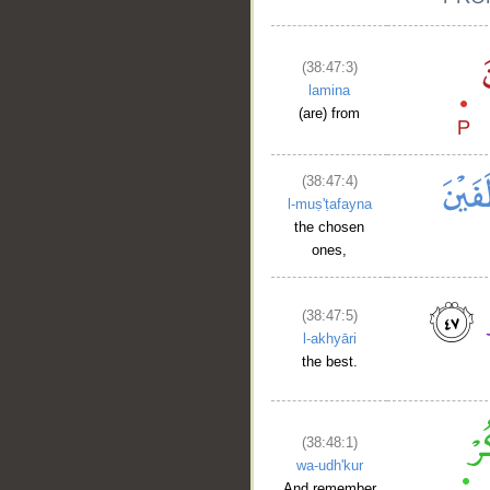
(38:47:3)
lamina
(are) from
(38:47:4)
l-muṣ'ṭafayna
the chosen
ones,
(38:47:5)
l-akhyāri
the best.
(38:48:1)
wa-udh'kur
And remember