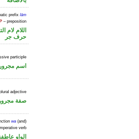
بالاضافة
atic prefix
lām
P
– preposition
اللام لام الت
حرف جر
ssive participle
اسم مجرور
lural adjective
صفة مجرور
nction
wa
(and)
imperative verb
الواو عاطفة