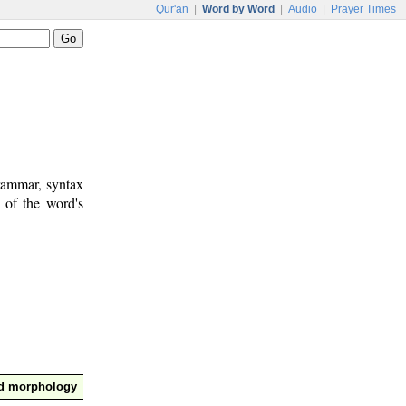
Qur'an
|
Word by Word
|
Audio
|
Prayer Times
rammar, syntax
 of the word's
nd morphology