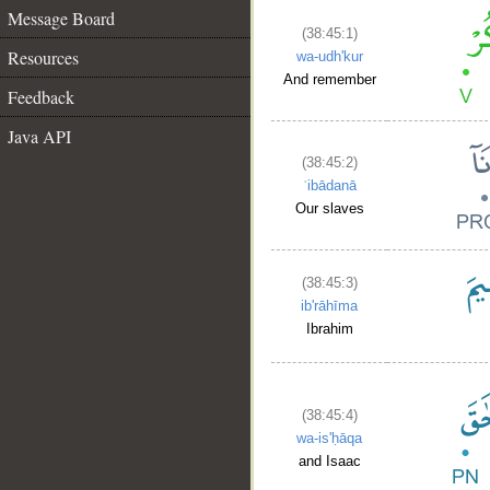
Message Board
(38:45:1)
Resources
wa-udh'kur
And remember
Feedback
Java API
(38:45:2)
ʿibādanā
Our slaves
(38:45:3)
ib'rāhīma
Ibrahim
(38:45:4)
wa-is'ḥāqa
and Isaac