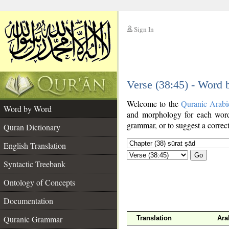
Sign In
__
Verse (38:45) - Word
__
Welcome to the
Quranic Arabi
Word by Word
and morphology for each word
grammar, or to suggest a correct
Quran Dictionary
English Translation
Go
Syntactic Treebank
Ontology of Concepts
Documentation
Quranic Grammar
Translation
Ara