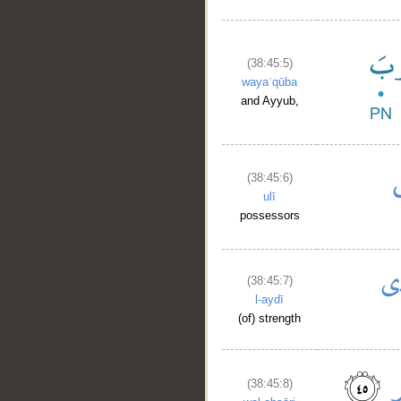
(38:45:5)
wayaʿqūba
and Ayyub,
(38:45:6)
ulī
possessors
(38:45:7)
l-aydī
(of) strength
(38:45:8)