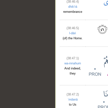
(38:46:4)
dhik'rā
remembrance
__
(38:46:5)
l-dāri
(of) the Home.
(38:47:1)
wa-innahum
And indeed,
they
(38:47:2)
ʿindanā
to Us