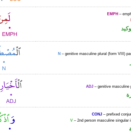
EMPH
– emph
وكيد
N
– genitive masculine plural (form VIII) pa
ADJ
– genitive masculine p
ة
CONJ
– prefixed conju
V
– 2nd person masculine singular 