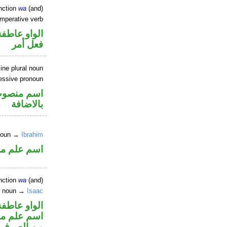
nction
wa
(and)
imperative verb
الواو عاطفة
فعل أمر
ne plural noun
sessive pronoun
اسم منصوب
بالاضافة
 noun →
Ibrahim
اسم علم م
nction
wa
(and)
er noun →
Isaac
الواو عاطفة
اسم علم مجر
من الصرف