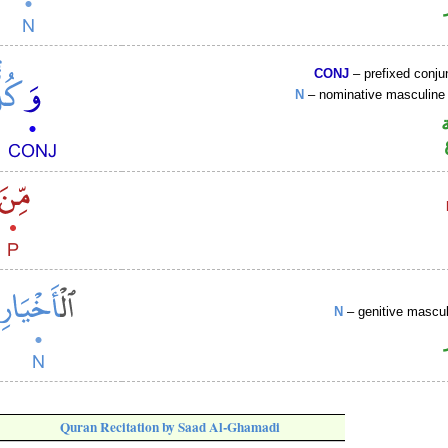
CONJ
– prefixed conju
N
– nominative masculine 
N
– genitive mascul
Quran Recitation by Saad Al-Ghamadi