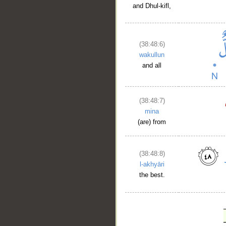
and Dhul-kifl,
(38:48:6)
wakullun
and all
(38:48:7)
mina
(are) from
(38:48:8)
l-akhyāri
the best.