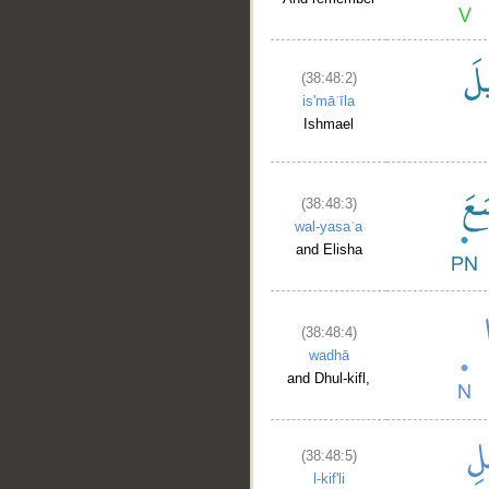
(38:48:2)
is'māʿīla
Ishmael
(38:48:3)
wal-yasaʿa
and Elisha
(38:48:4)
wadhā
and Dhul-kifl,
(38:48:5)
l-kif'li