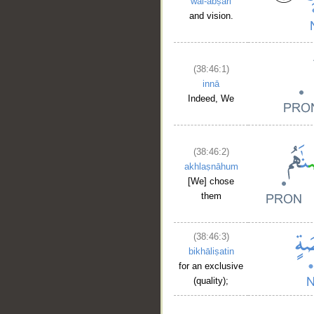
wal-abṣāri
and vision.
(38:46:1)
innā
Indeed, We
(38:46:2)
akhlaṣnāhum
[We] chose
them
(38:46:3)
bikhāliṣatin
for an exclusive
(quality);