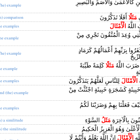
نِ كَالْأَعْمَىٰ وَالْأَصَمِّ وَالْبَصِيرِ
The) example
ِ
مَثَلًا
أَفَلَا تَذَكَّرُونَ
in) comparison
 اللَّهُ
الْأَمْثَالَ
he examples
لَّتِي وُعِدَ الْمُتَّقُونَ تَجْرِي مِنْ
he example
َرُوا بِرَبِّهِمْ أَعْمَالُهُمْ كَرَمَادٍ
The) example
رِّيحُ
َ ضَرَبَ اللَّهُ
مَثَلًا
كَلِمَةً طَيِّبَةً
he example
ةٍ
ُ
الْأَمْثَالَ
لِلنَّاسِ لَعَلَّهُمْ يَتَذَكَّرُونَ
he examples
َبِيثَةٍ كَشَجَرَةٍ خَبِيثَةٍ اجْتُثَّتْ مِنْ
nd (the) example
كَيْفَ فَعَلْنَا بِهِمْ وَضَرَبْنَا لَكُمُ
he examples
مِنُونَ بِالْآخِرَةِ
مَثَلُ
السَّوْءِ
s) a similitude
ْأَعْلَىٰ وَهُوَ الْعَزِيزُ الْحَكِيمُ
s) the similitude
َّهِ
الْأَمْثَالَ
إِنَّ اللَّهَ يَعْلَمُ وَأَنْتُمْ لَا