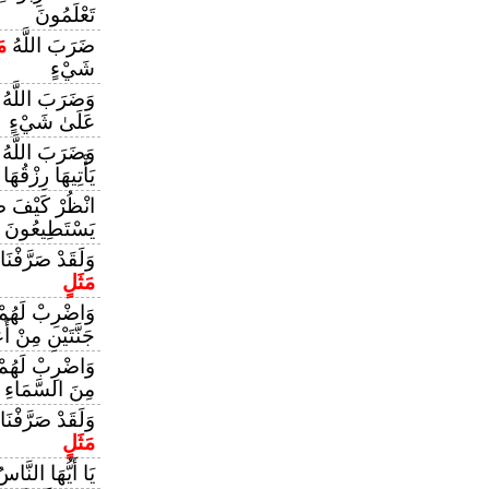
تَعْلَمُونَ
ضَرَبَ اللَّهُ
مَ
شَيْءٍ
وَضَرَبَ اللَّهُ
عَلَىٰ شَيْءٍ
وَضَرَبَ اللَّهُ
يَأْتِيهَا رِزْقُهَا
انْظُرْ كَيْفَ ض
يَسْتَطِيعُونَ س
وَلَقَدْ صَرَّفْنَ
مَثَلٍ
وَاضْرِبْ لَهُم
جَنَّتَيْنِ مِنْ أَ
وَاضْرِبْ لَهُم
مِنَ السَّمَاءِ
وَلَقَدْ صَرَّفْنَ
مَثَلٍ
يَا أَيُّهَا النّ