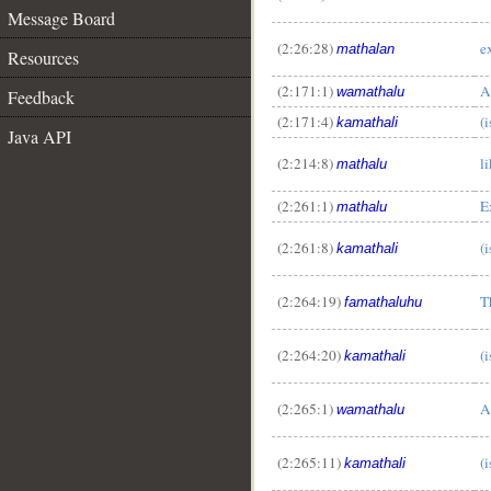
Message Board
(2:26:28)
e
mathalan
Resources
(2:171:1)
A
wamathalu
Feedback
(2:171:4)
(
kamathali
Java API
(2:214:8)
l
mathalu
(2:261:1)
E
mathalu
(2:261:8)
(i
kamathali
(2:264:19)
T
famathaluhu
(2:264:20)
(i
kamathali
(2:265:1)
A
wamathalu
(2:265:11)
(i
kamathali