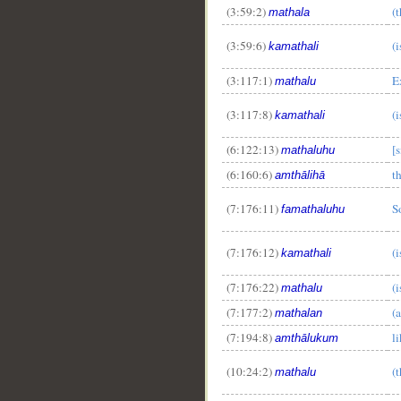
(3:59:2)
(
mathala
(3:59:6)
(i
kamathali
(3:117:1)
E
mathalu
(3:117:8)
(
kamathali
(6:122:13)
[
mathaluhu
(6:160:6)
th
amthālihā
(7:176:11)
S
famathaluhu
(7:176:12)
(
kamathali
(7:176:22)
(
mathalu
(7:177:2)
(
mathalan
(7:194:8)
l
amthālukum
(10:24:2)
(
mathalu