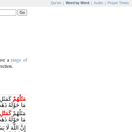
Qur'an
|
Word by Word
|
Audio
|
Prayer Times
have a
range of
rection.
مَثَلُهُمْ
كَمَثَلِ 
مَا حَوْلَهُ ذَهَب
مَثَلُهُمْ
كَمَثَلِ
مَا حَوْلَهُ ذَهَب
إِنَّ اللَّهَ لَا 