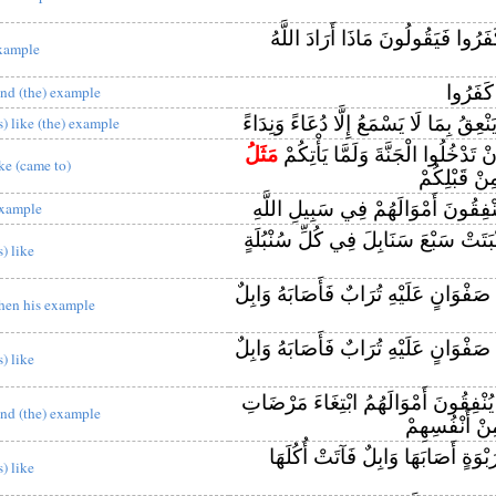
كَفَرُوا فَيَقُولُونَ مَاذَا أَرَادَ اللَّهُ
xample
كَفَرُوا
nd (the) example
ْعِقُ بِمَا لَا يَسْمَعُ إِلَّا دُعَاءً وَنِدَاءً
is) like (the) example
ْ تَدْخُلُوا الْجَنَّةَ وَلَمَّا يَأْتِكُمْ
مَثَلُ
ike (came to)
ِنْ قَبْلِكُمْ
نْفِقُونَ أَمْوَالَهُمْ فِي سَبِيلِ اللَّهِ
xample
نْبَتَتْ سَبْعَ سَنَابِلَ فِي كُلِّ سُنْبُلَةٍ
s) like
صَفْوَانٍ عَلَيْهِ تُرَابٌ فَأَصَابَهُ وَابِلٌ
hen his example
صَفْوَانٍ عَلَيْهِ تُرَابٌ فَأَصَابَهُ وَابِلٌ
s) like
يُنْفِقُونَ أَمْوَالَهُمُ ابْتِغَاءَ مَرْضَاتِ
nd (the) example
 مِنْ أَنْفُسِهِمْ
َبْوَةٍ أَصَابَهَا وَابِلٌ فَآتَتْ أُكُلَهَا
s) like