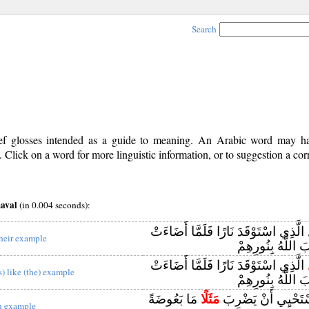
Search
rief glosses intended as a guide to meaning. An Arabic word may 
Click on a word for more linguistic information, or to suggestion a cor
maval
(in 0.004 seconds):
الَّذِي اسْتَوْقَدَ نَارًا فَلَمَّا أَضَاءَتْ
heir example
َ اللَّهُ بِنُورِهِمْ
الَّذِي اسْتَوْقَدَ نَارًا فَلَمَّا أَضَاءَتْ
is) like (the) example
َ اللَّهُ بِنُورِهِمْ
يَسْتَحْيِي أَنْ يَضْرِبَ
مَثَلًا
مَا بَعُوضَةً
n example