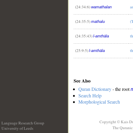
(24:34:6)
a
wamathalan
(24:35:5)
(
mathalu
(24:35:43)
t
l-amthāla
(25:9:5)
t
l-amthāla
See Also
Quran Dictionary
- the root
m
Search Help
Morphological Search
Copyright © Kais D
Language Research Group
The Quranic 
University of Leeds
__