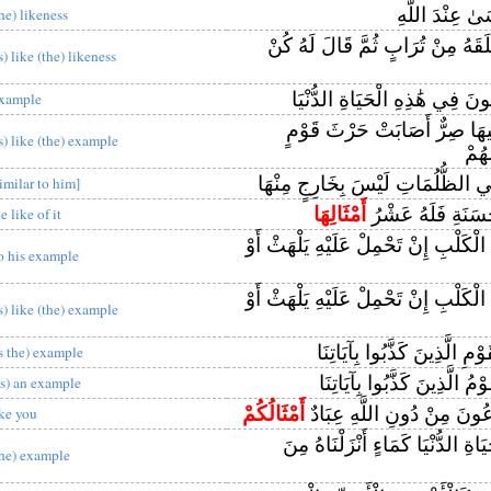
 عِنْدَ اللَّهِ
the) likeness
قَهُ مِنْ تُرَابٍ ثُمَّ قَالَ لَهُ كُنْ
s) like (the) likeness
ونَ فِي هَٰذِهِ الْحَيَاةِ الدُّنْيَا
xample
هَا صِرٌّ أَصَابَتْ حَرْثَ قَوْمٍ
is) like (the) example
هُمْ
 الظُّلُمَاتِ لَيْسَ بِخَارِجٍ مِنْهَا
similar to him]
َسَنَةِ فَلَهُ عَشْرُ
أَمْثَالِهَا
e like of it
لْكَلْبِ إِنْ تَحْمِلْ عَلَيْهِ يَلْهَثْ أَوْ
o his example
الْكَلْبِ إِنْ تَحْمِلْ عَلَيْهِ يَلْهَثْ أَوْ
is) like (the) example
وْمِ الَّذِينَ كَذَّبُوا بِآيَاتِنَا
is the) example
ْمُ الَّذِينَ كَذَّبُوا بِآيَاتِنَا
as) an example
دْعُونَ مِنْ دُونِ اللَّهِ عِبَادٌ
أَمْثَالُكُمْ
ike you
َاةِ الدُّنْيَا كَمَاءٍ أَنْزَلْنَاهُ مِنَ
the) example