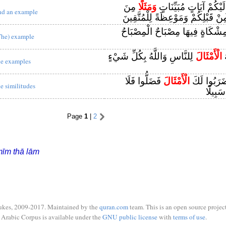
 إِلَيْكُمْ آيَاتٍ مُبَيِّنَاتٍ
وَمَثَلًا
مِنَ
nd an example
ِنْ قَبْلِكُمْ وَمَوْعِظَةً لِلْمُتَّقِينَ
ِشْكَاةٍ فِيهَا مِصْبَاحٌ الْمِصْبَاحُ
The) example
ُ
الْأَمْثَالَ
لِلنَّاسِ وَاللَّهُ بِكُلِّ شَيْءٍ
he examples
َرَبُوا لَكَ
الْأَمْثَالَ
فَضَلُّوا فَلَا
he similitudes
َبِيلًا
Page
1
|
2
īm thā lām
ukes, 2009-2017. Maintained by the
quran.com
team. This is an open source project
Arabic Corpus is available under the
GNU public license
with
terms of use
.