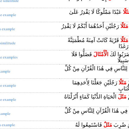
he similitude
ثَلًا
عَبْدًا مَمْلُوكًا لَا يَقْدِرُ عَلَىٰ
he example
مَثَلًا
رَجُلَيْنِ أَحَدُهُمَا أَبْكَمُ لَا يَقْدِرُ
n example
مَثَلًا
قَرْيَةً كَانَتْ آمِنَةً مُطْمَئِنَّةً
 similitude
 رَغَدًا
َرَبُوا لَكَ
الْأَمْثَالَ
فَضَلُّوا فَلَا
he examples
َبِيلًا
ا لِلنَّاسِ فِي هَٰذَا الْقُرْآنِ مِنْ كُلِّ
xample
ْ
مَثَلًا
رَجُلَيْنِ جَعَلْنَا لِأَحَدِهِمَا
he example
عْنَابٍ
ْ
مَثَلَ
الْحَيَاةِ الدُّنْيَا كَمَاءٍ أَنْزَلْنَاهُ
he example
ا فِي هَٰذَا الْقُرْآنِ لِلنَّاسِ مِنْ كُلِّ
xample
َاسُ ضُرِبَ
مَثَلٌ
فَاسْتَمِعُوا لَهُ
n example