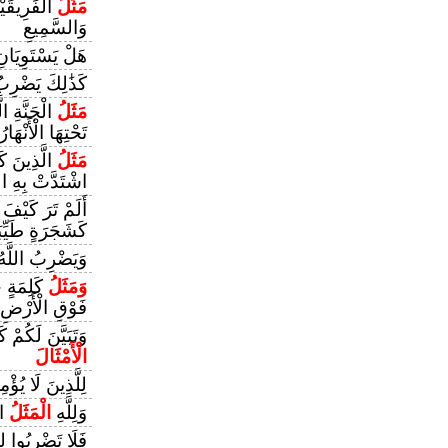
مَثَلُ
الْفَرِيقَيْ
وَالسَّمِيعِ
هَلْ يَسْتَوِيَان
كَذَٰلِكَ يَضْرِبُ
مَثَلُ
الْجَنَّةِ ا
تَحْتِهَا الْأَنْهَارُ
مَثَلُ
الَّذِينَ كَف
اشْتَدَّتْ بِهِ ال
أَلَمْ تَرَ كَيْف
كَشَجَرَةٍ طَيِّبَ
وَيَضْرِبُ اللَّه
وَمَثَلُ
كَلِمَةٍ خ
فَوْقِ الْأَرْضِ
وَتَبَيَّنَ لَكُمْ 
الْأَمْثَالَ
لِلَّذِينَ لَا يُؤْ
وَلِلَّهِ
الْمَثَلُ
ال
فَلَا تَضْرِبُوا لِل