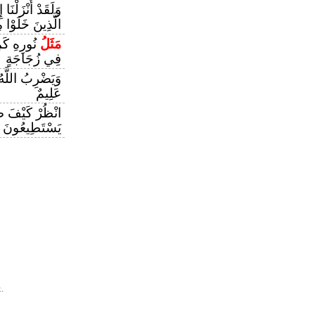
وَلَقَدْ أَنْزَلْنَا
الَّذِينَ خَلَوْا م
مَثَلُ
نُورِهِ كَم
فِي زُجَاجَةٍ
وَيَضْرِبُ اللَّه
عَلِيمٌ
انْظُرْ كَيْفَ ض
يَسْتَطِيعُونَ س
.