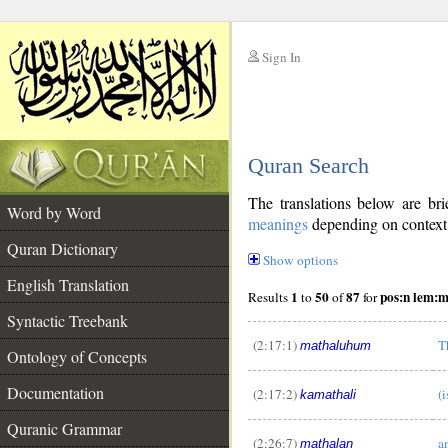
Sign In
__
Quran Search
__
The translations below are b
Word by Word
meanings
depending on context. 
Quran Dictionary
Show options
English Translation
1
50
87
pos:n lem:
Results
to
of
for
Syntactic Treebank
(2:17:1)
T
mathaluhum
Ontology of Concepts
Documentation
(2:17:2)
(
kamathali
Quranic Grammar
(2:26:7)
a
mathalan