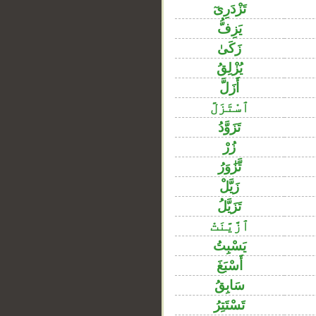
تَزْدَرِىٓ
يَزِفُّ
زَكَىٰ
يُزْلِقُ
أَزَلَّ
ٱسْتَزَلَّ
تَزَوَّدُ
زُرْ
تَّزَٰوَرُ
زَيَّلْ
تَزَيَّلُ
ٱزَّيَّنَتْ
يَسْبِتُ
أَسْبَغَ
__
سَابِقُ
تَسْتَتِرُ