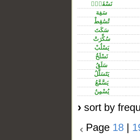
نَسْفَعًۢ
سَفِهَ
تُسَٰقِطْ
سَكَتَ
سُكِّرَتْ
يَسْلُبْ
نَسْلَخُ
سَلَقُ
يَتَسَلَّلُ
يَسَّمَّعُ
يُسْمِنُ
›
sort by freq
Page
18
|
1