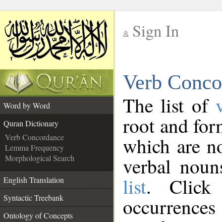
Sign In
__
Verb Conco
__
The list of
Word by Word
root and for
Quran Dictionary
Verb Concordance
which are no
Lemma Frequency
Morphological Search
verbal noun
list
. Click
English Translation
Syntactic Treebank
occurrenc
Ontology of Concepts