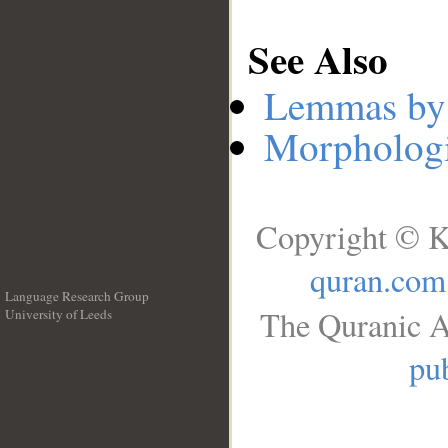
See Also
Lemmas by
Morphologi
Copyright © K
quran.com
Language Research Group
The Quranic A
University of Leeds
__
pub