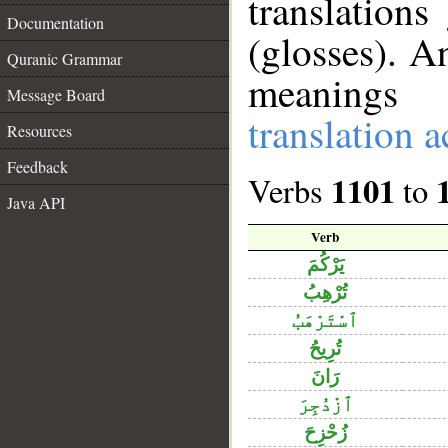
translation
Documentation
(glosses). A
Quranic Grammar
meanings 
Message Board
translation 
Resources
Feedback
1101
Verbs
to
Java API
Verb
يَرْكُمَ
تُرْهِبُ
ٱسْتَرْهَبُ
تُرِيحُ
رَانَ
ٱزْدُجِرَ
زُحْزِحَ