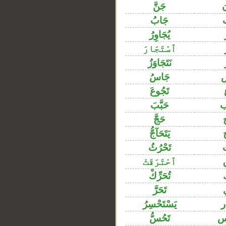
جَنَّ
جَابُ
يُجَاوِرُ
ٱسْتَجَارَ
نَتَجَاوَزُ
جَاسُ
تَجُوعَ
حَبَّبَ
حَجَّ
يَتَحَآجُّ
تَحْرُثُ
ٱحْتَرَقَتْ
تُحَرِّكْ
تَحَرَّ
__
يَسْتَحْسِرُ
س
تَحُسُّ