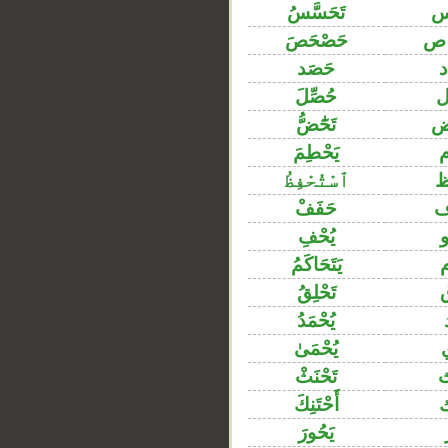
س
تَحَسَّسُ
 ص
حَصْحَصَ
حَصَد
ل
حُصِّلَ
ض
تَحَٰٓضُّ
يَحْطِمَ
ظ
ٱسْتُحْفِظُ
ف
حَفَفْ
يُحْفِ
يَتَحَاكَمُ
تَحْلِقُ
يُحْمَدُ
يُحْمَىٰ
تَحْنَثْ
أَحْتَنِكَ
يَحُورَ