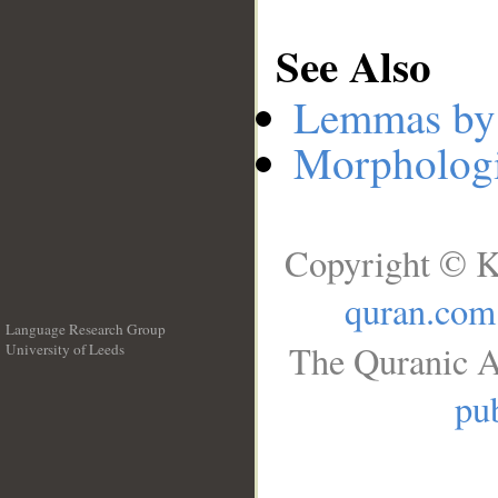
See Also
Lemmas by
Morphologi
Copyright © K
quran.com
Language Research Group
The Quranic A
University of Leeds
__
pub