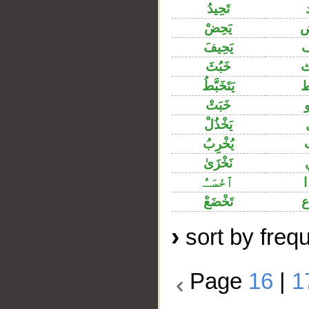
تَحِيدُ
ض
يَحِضْ
يَحِيفَ
خَبُثَ
يَتَخَبَّطُ
خَبَتْ
يَخْذُلْ
يُخْرِبُ
نَخْزَىٰ
ٱخْسَـُٔ
تَخْضَعْ
›
sort by freq
Page
16
|
1