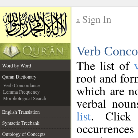
Sign In
__
Verb Conco
__
The list of
Word by Word
root and for
Quran Dictionary
Verb Concordance
which are no
Lemma Frequency
Morphological Search
verbal noun
list
. Click
English Translation
Syntactic Treebank
occurrenc
Ontology of Concepts