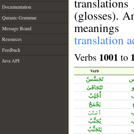
translation
Documentation
(glosses). A
Quranic Grammar
meanings 
Message Board
translation 
Resources
Feedback
1001
Verbs
to
Java API
Verb
س
تَجَسَّسُ
تَتَجَافَىٰ
أَجْلِبْ
يَجْمَحُ
ٱجْنُبْ
يُجَنَّبُ
يَتَجَنَّبُ