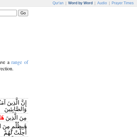
Qur'an
|
Word by Word
|
Audio
|
Prayer Times
have a
range of
rection.
إِنَّ الَّذِينَ آمَ
وَالصَّابِئِينَ
مِنَ الَّذِينَ
هَا
فَبِظُلْمٍ مِنَ ا
أُحِلَّتْ لَهُمْ