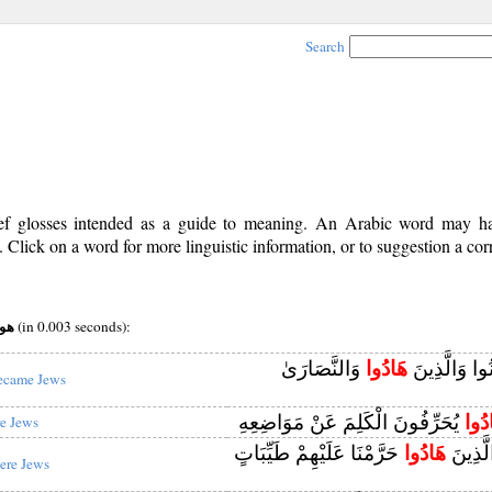
Search
rief glosses intended as a guide to meaning. An Arabic word may 
Click on a word for more linguistic information, or to suggestion a cor
v root:هود
(in 0.003 seconds):
نُوا وَالَّذِينَ
هَادُوا
وَالنَّصَارَىٰ
ecame Jews
دُوا
يُحَرِّفُونَ الْكَلِمَ عَنْ مَوَاضِعِهِ
re Jews
لَّذِينَ
هَادُوا
حَرَّمْنَا عَلَيْهِمْ طَيِّبَاتٍ
ere Jews