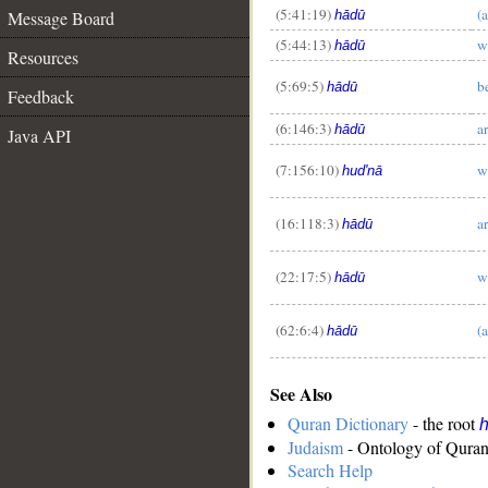
(5:41:19)
(
Message Board
hādū
(5:44:13)
w
hādū
Resources
(5:69:5)
b
hādū
Feedback
__
(6:146:3)
a
hādū
Java API
(7:156:10)
w
hud'nā
(16:118:3)
a
hādū
(22:17:5)
w
hādū
(62:6:4)
(
hādū
See Also
Quran Dictionary
- the root
Judaism
- Ontology of Quran
Search Help