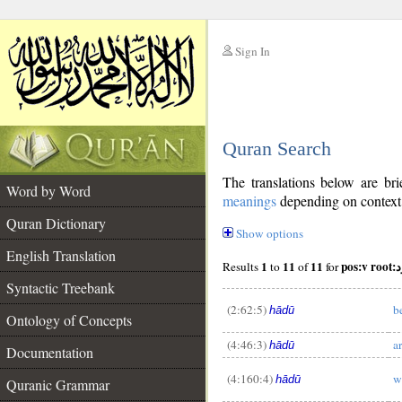
Sign In
__
Quran Search
__
The translations below are b
Word by Word
meanings
depending on context. 
Quran Dictionary
Show options
English Translation
1
11
11
pos:
Results
to
of
for
Syntactic Treebank
(2:62:5)
b
hādū
Ontology of Concepts
(4:46:3)
a
hādū
Documentation
(4:160:4)
w
hādū
Quranic Grammar