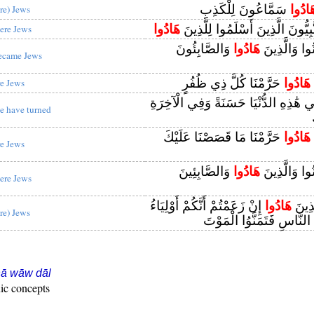
َادُوا
سَمَّاعُونَ لِلْكَذِبِ
are) Jews
َبِيُّونَ الَّذِينَ أَسْلَمُوا لِلَّذِينَ
هَادُوا
ere Jews
نُوا وَالَّذِينَ
هَادُوا
وَالصَّابِئُونَ
ecame Jews
هَادُوا
حَرَّمْنَا كُلَّ ذِي ظُفُرٍ
re Jews
ي هَٰذِهِ الدُّنْيَا حَسَنَةً وَفِي الْآخِرَةِ
e have turned
هَادُوا
حَرَّمْنَا مَا قَصَصْنَا عَلَيْكَ
re Jews
نُوا وَالَّذِينَ
هَادُوا
وَالصَّابِئِينَ
ere Jews
َّذِينَ
هَادُوا
إِنْ زَعَمْتُمْ أَنَّكُمْ أَوْلِيَاءُ
are) Jews
 النَّاسِ فَتَمَنَّوُا الْمَوْتَ
hā wāw dāl
ic concepts