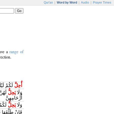
Qur'an
|
Word by Word
|
Audio
|
Prayer Times
have a
range of
rection.
أُحِلَّ
لَكُمْ لَيْل
وَلَا
يَحِلُّ
لَهُنَّ
أَرْحَامِهِنَّ
وَلَا
يَحِلُّ
لَكُمْ 
فَإِنْ طَلَّقَهَا ف