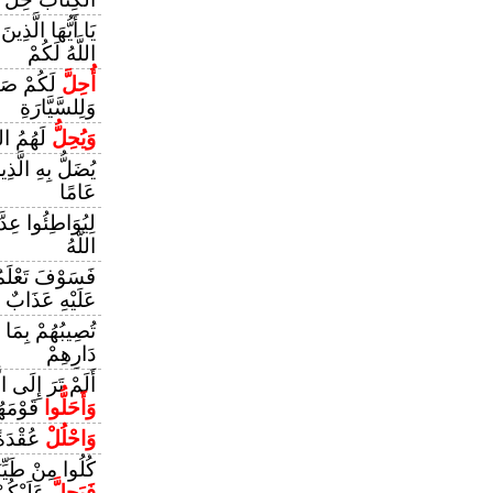
يَا أَيُّهَا الَّذِ
اللَّهُ لَكُمْ
أُحِلَّ
لَكُمْ صَيْد
وَلِلسَّيَّارَةِ
وَيُحِلُّ
لَهُمُ الط
يُضَلُّ بِهِ الَّذ
عَامًا
لِيُوَاطِئُوا عِدَّ
اللَّهُ
فَسَوْفَ تَعْلَمُ
عَلَيْهِ عَذَابٌ 
تُصِيبُهُمْ بِمَا 
دَارِهِمْ
أَلَمْ تَرَ إِلَى ال
وَأَحَلُّوا
قَوْمَهُم
وَاحْلُلْ
عُقْدَة
كُلُوا مِنْ طَيِّب
فَيَحِلَّ
عَلَيْكُ