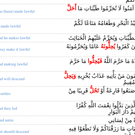
ينَ آمَنُوا لَا تُحَرِّمُوا طَيِّبَاتِ مَا
أَحَلَّ
as (been) made lawful
ُ الْبَحْرِ وَطَعَامُهُ مَتَاعًا لَكُمْ
s made lawful
َّيِّبَاتِ وَيُحَرِّمُ عَلَيْهِمُ الْخَبَائِثَ
nd he makes lawful
ِينَ كَفَرُوا
يُحِلُّونَهُ
عَامًا وَيُحَرِّمُونَهُ
hey make it lawful
ةَ مَا حَرَّمَ اللَّهُ
فَيُحِلُّوا
مَا حَرَّمَ
nd making lawful
ونَ مَنْ يَأْتِيهِ عَذَابٌ يُخْزِيهِ
وَيَحِلُّ
nd will descend
مُقِيمٌ
صَنَعُوا قَارِعَةٌ أَوْ
تَحُلُّ
قَرِيبًا مِنْ
 settles
َّذِينَ بَدَّلُوا نِعْمَتَ اللَّهِ كُفْرًا
nd they led
ْ دَارَ الْبَوَارِ
ً مِنْ لِسَانِي
nd untie
َاتِ مَا رَزَقْنَاكُمْ وَلَا تَطْغَوْا فِيهِ
est should descend
مْ غَضَبِي