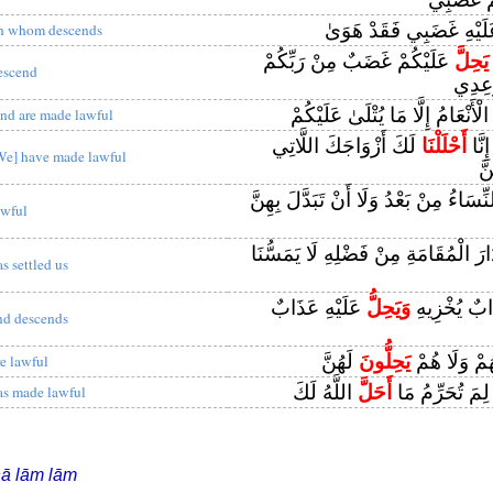
َيْهِ غَضَبِي فَقَدْ هَوَىٰ
n whom descends
يَحِلَّ
عَلَيْكُمْ غَضَبٌ مِنْ رَبِّكُمْ
escend
وْعِدِي
ْأَنْعَامُ إِلَّا مَا يُتْلَىٰ عَلَيْكُمْ
nd are made lawful
إِنَّا
أَحْلَلْنَا
لَكَ أَزْوَاجَكَ اللَّاتِي
We] have made lawful
َّ
ِسَاءُ مِنْ بَعْدُ وَلَا أَنْ تَبَدَّلَ بِهِنَّ
awful
رَ الْمُقَامَةِ مِنْ فَضْلِهِ لَا يَمَسُّنَا
as settled us
َابٌ يُخْزِيهِ
وَيَحِلُّ
عَلَيْهِ عَذَابٌ
nd descends
هُمْ وَلَا هُمْ
يَحِلُّونَ
لَهُنَّ
re lawful
ُّ لِمَ تُحَرِّمُ مَا
أَحَلَّ
اللَّهُ لَكَ
as made lawful
ā lām lām