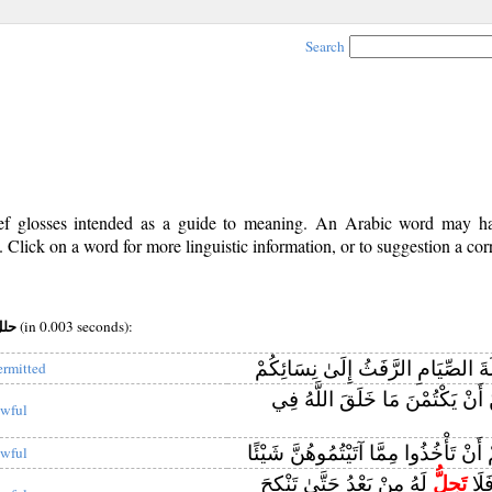
Search
rief glosses intended as a guide to meaning. An Arabic word may 
Click on a word for more linguistic information, or to suggestion a cor
v root:حلل
(in 0.003 seconds):
َةَ الصِّيَامِ الرَّفَثُ إِلَىٰ نِسَائِكُمْ
ermitted
 أَنْ يَكْتُمْنَ مَا خَلَقَ اللَّهُ فِي
awful
أَنْ تَأْخُذُوا مِمَّا آتَيْتُمُوهُنَّ شَيْئًا
awful
َلَا
تَحِلُّ
لَهُ مِنْ بَعْدُ حَتَّىٰ تَنْكِحَ