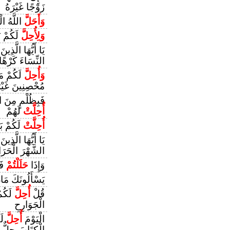
زَوْجًا غَيْرَهُ
وَأَحَلَّ
اللَّهُ الْ
وَلِأُحِلَّ
لَكُمْ ب
يَا أَيُّهَا الَّذِي
النِّسَاءَ كَرْهًا
وَأُحِلَّ
لَكُمْ مَا 
مُحْصِنِينَ غَيْ
فَبِظُلْمٍ مِنَ ال
أُحِلَّتْ
لَهُمْ
أُحِلَّتْ
لَكُمْ بَه
يَا أَيُّهَا الَّذِي
الشَّهْرَ الْحَرَا
وَإِذَا
حَلَلْتُمْ
فَ
يَسْأَلُونَكَ مَا
قُلْ
أُحِلَّ
لَكُمُ
الْجَوَارِحِ
الْيَوْمَ
أُحِلَّ
لَك
الْكِتَابَ حِلٌّ 