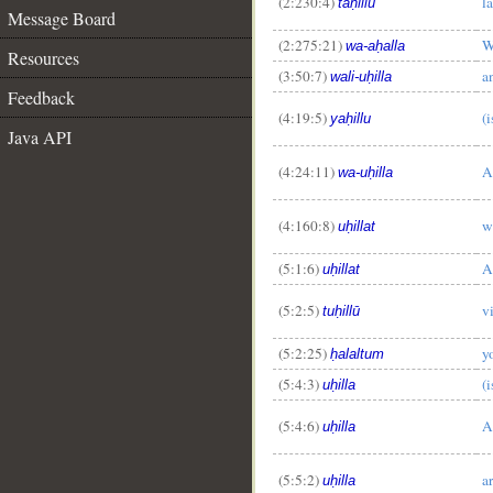
(2:230:4)
l
taḥillu
Message Board
(2:275:21)
W
wa-aḥalla
Resources
(3:50:7)
a
wali-uḥilla
Feedback
(4:19:5)
(i
yaḥillu
Java API
(4:24:11)
A
wa-uḥilla
(4:160:8)
w
uḥillat
(5:1:6)
A
uḥillat
(5:2:5)
v
tuḥillū
(5:2:25)
y
ḥalaltum
(5:4:3)
(
uḥilla
(5:4:6)
A
uḥilla
(5:5:2)
a
uḥilla