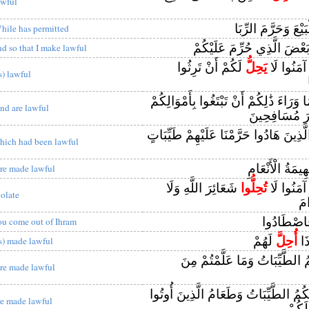
awful
بَيْعَ وَحَرَّمَ الرِّبَا
hile has permitted
َعْضَ الَّذِي حُرِّمَ عَلَيْكُمْ
nd so that I make lawful
نَ آمَنُوا لَا
يَحِلُّ
لَكُمْ أَنْ تَرِثُوا
s) lawful
وَرَاءَ ذَٰلِكُمْ أَنْ تَبْتَغُوا بِأَمْوَالِكُمْ
nd are lawful
رَ مُسَافِحِينَ
َّذِينَ هَادُوا حَرَّمْنَا عَلَيْهِمْ طَيِّبَاتٍ
hich had been lawful
ِيمَةُ الْأَنْعَامِ
re made lawful
نَ آمَنُوا لَا
تُحِلُّوا
شَعَائِرَ اللَّهِ وَلَا
iolate
مَ
اصْطَادُوا
ou come out of Ihram
ذَا
أُحِلَّ
لَهُمْ
is) made lawful
 الطَّيِّبَاتُ وَمَا عَلَّمْتُمْ مِنَ
re made lawful
ُمُ الطَّيِّبَاتُ وَطَعَامُ الَّذِينَ أُوتُوا
re made lawful
لَكُمْ