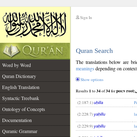
Sign In
__
Quran Search
__
The translations below are b
Word by Word
meanings
depending on context. 
Quran Dictionary
Show options
English Translation
1
34
34
pos:
Results
to
of
for
Syntactic Treebank
(2:187:1)
P
uḥilla
Ontology of Concepts
(2:228:7)
l
yaḥillu
Documentation
(2:229:9)
l
yaḥillu
Quranic Grammar