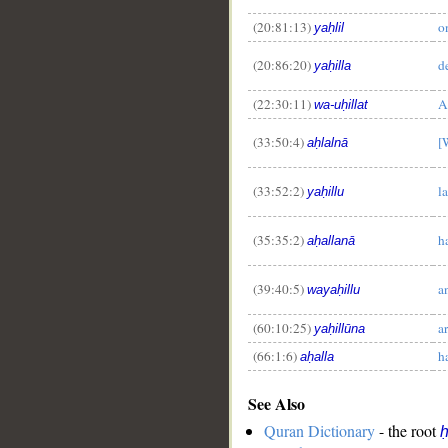
(20:81:13)
o
yaḥlil
(20:86:20)
d
yaḥilla
(22:30:11)
A
wa-uḥillat
(33:50:4)
[
aḥlalnā
(33:52:2)
l
yaḥillu
(35:35:2)
h
aḥallanā
(39:40:5)
a
wayaḥillu
(60:10:25)
a
yaḥillūna
(66:1:6)
h
aḥalla
See Also
Quran Dictionary
- the root
ḥ