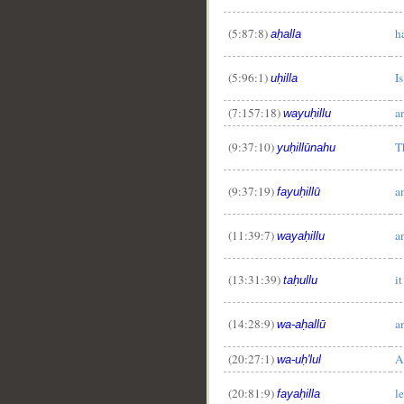
(5:87:8)
h
aḥalla
(5:96:1)
I
uḥilla
__
(7:157:18)
a
wayuḥillu
(9:37:10)
T
yuḥillūnahu
(9:37:19)
a
fayuḥillū
(11:39:7)
a
wayaḥillu
(13:31:39)
it
taḥullu
(14:28:9)
a
wa-aḥallū
(20:27:1)
A
wa-uḥ'lul
(20:81:9)
l
fayaḥilla