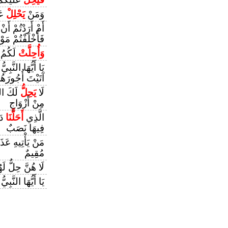
وَمَنْ
يَحْلِلْ
عَل
أَمْ أَرَدْتُمْ أَنْ
فَأَخْلَفْتُمْ مَ
وَأُحِلَّتْ
لَكُمُ ال
يَا أَيُّهَا النَّبِيُّ 
آتَيْتَ أُجُورَهُن
لَا
يَحِلُّ
لَكَ النّ
مِنْ أَزْوَاجٍ
الَّذِي
أَحَلَّنَا
دَا
فِيهَا نَصَبٌ
مَنْ يَأْتِيهِ عَذ
مُقِيمٌ
لَا هُنَّ حِلٌّ لَ
يَا أَيُّهَا النَّبِي