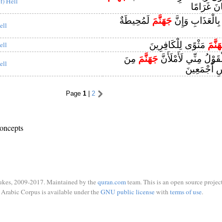
of) Hell
َانَ غَرَامًا
بِالْعَذَابِ وَإِنَّ
جَهَنَّمَ
لَمُحِيطَةٌ
ell
َنَّمَ
مَثْوًى لِلْكَافِرِينَ
ell
قَوْلُ مِنِّي لَأَمْلَأَنَّ
جَهَنَّمَ
مِنَ
ell
اسِ أَجْمَعِينَ
Page
1
|
2
oncepts
ukes, 2009-2017. Maintained by the
quran.com
team. This is an open source project
Arabic Corpus is available under the
GNU public license
with
terms of use
.