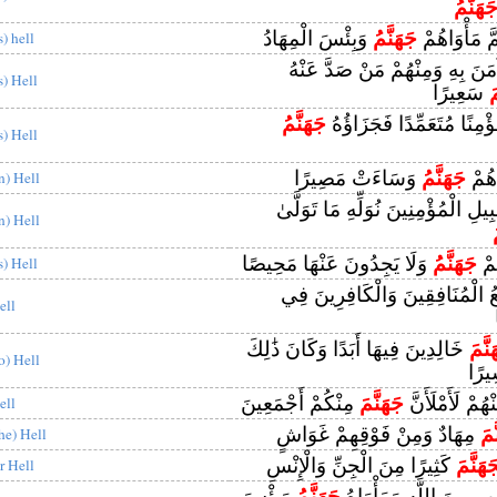
َهَنَّمُ
َّ مَأْوَاهُمْ
جَهَنَّمُ
وَبِئْسَ الْمِهَادُ
s) hell
َنَ بِهِ وَمِنْهُمْ مَنْ صَدَّ عَنْهُ
s) Hell
َ
سَعِيرًا
ْمِنًا مُتَعَمِّدًا فَجَزَاؤُهُ
جَهَنَّمُ
s) Hell
اهُمْ
جَهَنَّمُ
وَسَاءَتْ مَصِيرًا
in) Hell
َبِيلِ الْمُؤْمِنِينَ نُوَلِّهِ مَا تَوَلَّىٰ
in) Hell
ُمْ
جَهَنَّمُ
وَلَا يَجِدُونَ عَنْهَا مَحِيصًا
s) Hell
ِعُ الْمُنَافِقِينَ وَالْكَافِرِينَ فِي
ell
نَّمَ
خَالِدِينَ فِيهَا أَبَدًا وَكَانَ ذَٰلِكَ
to) Hell
ِيرًا
هُمْ لَأَمْلَأَنَّ
جَهَنَّمَ
مِنْكُمْ أَجْمَعِينَ
ell
َمَ
مِهَادٌ وَمِنْ فَوْقِهِمْ غَوَاشٍ
the) Hell
َهَنَّمَ
كَثِيرًا مِنَ الْجِنِّ وَالْإِنْسِ
or Hell
َبٍ مِنَ اللَّهِ وَمَأْوَاهُ
جَهَنَّمُ
وَبِئْسَ