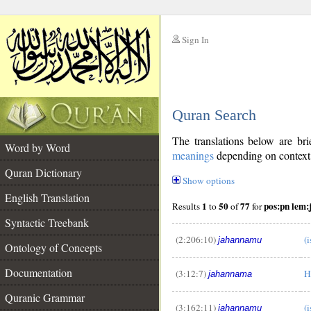
Sign In
__
Quran Search
__
The translations below are b
Word by Word
meanings
depending on context. 
Quran Dictionary
Show options
English Translation
1
50
77
pos:pn lem
Results
to
of
for
Syntactic Treebank
(2:206:10)
(i
jahannamu
Ontology of Concepts
Documentation
(3:12:7)
H
jahannama
Quranic Grammar
(3:162:11)
(i
jahannamu