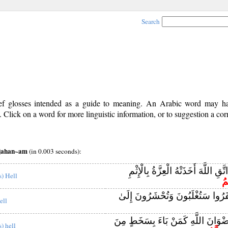
Search
rief glosses intended as a guide to meaning. An Arabic word may 
Click on a word for more linguistic information, or to suggestion a cor
:jahan~am
(in 0.003 seconds):
َّقِ اللَّهَ أَخَذَتْهُ الْعِزَّةُ بِالْإِثْمِ
s) Hell
مُ
َفَرُوا سَتُغْلَبُونَ وَتُحْشَرُونَ إِلَىٰ
ell
رِضْوَانَ اللَّهِ كَمَنْ بَاءَ بِسَخَطٍ مِنَ
s) hell