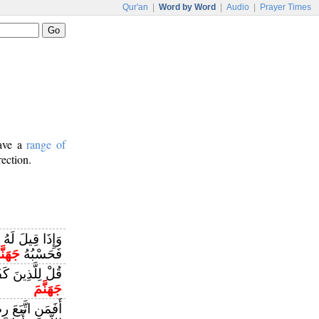
Qur'an
|
Word by Word
|
Audio
|
Prayer Times
have a
range of
rection.
وَإِذَا قِيلَ لَهُ ات
فَحَسْبُهُ
جَهَنَّ
قُلْ لِلَّذِينَ ك
جَهَنَّمَ
أَفَمَنِ اتَّبَعَ 