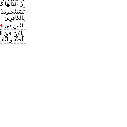
إِنَّ عَذَابَهَا ك
يَسْتَعْجِلُونَكَ 
بِالْكَافِرِينَ
أَلَيْسَ فِي
جَه
وَلَٰكِنْ حَقَّ الْ
الْجِنَّةِ وَالنَّ
.