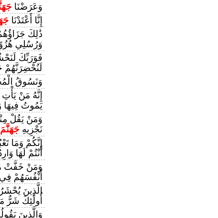
وَعَرَضْنَا
جَهَنّ
إِنَّا أَعْتَدْنَا
جَهَن
ذَٰلِكَ جَزَاؤُهُ
وَرُسُلِي هُزُوً
فَوَرَبِّكَ لَنَحْش
لَنُحْضِرَنَّهُمْ
وَنَسُوقُ الْمُج
إِنَّهُ مَنْ يَأْتِ 
يَمُوتُ فِيهَا وَل
وَمَنْ يَقُلْ مِنْه
نَجْزِيهِ
جَهَنَّمَ
إِنَّكُمْ وَمَا ت
أَنْتُمْ لَهَا وَارِ
وَمَنْ خَفَّتْ مَو
أَنْفُسَهُمْ فِ
الَّذِينَ يُحْشَر
أُولَٰئِكَ شَرٌّ مَ
وَالَّذِينَ يَقُو