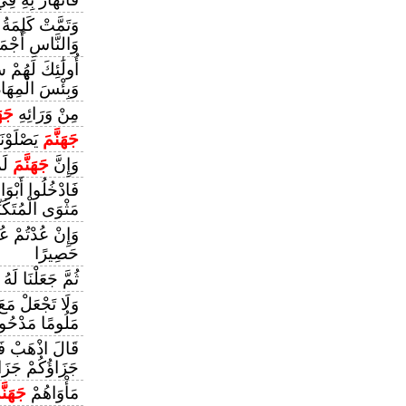
وَتَمَّتْ كَلِمَةُ ر
وَالنَّاسِ أَجْمَ
أُولَٰئِكَ لَهُمْ
وَبِئْسَ الْمِهَاد
مِنْ وَرَائِهِ
جَهَ
جَهَنَّمَ
يَصْلَوْنَ
وَإِنَّ
جَهَنَّمَ
لَم
فَادْخُلُوا أَبْو
مَثْوَى الْمُتَكَبّ
وَإِنْ عُدْتُمْ عُد
حَصِيرًا
ثُمَّ جَعَلْنَا لَهُ
وَلَا تَجْعَلْ مَعَ
مَلُومًا مَدْحُور
قَالَ اذْهَبْ فَم
جَزَاؤُكُمْ جَزَا
مَأْوَاهُمْ
جَهَنَّ