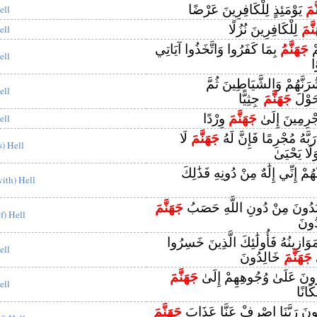
َمَ
يَوْمَئِذٍ لِلْكَافِرِينَ عَرْضًا
ell
َّمَ
لِلْكَافِرِينَ نُزُلًا
ell
مْ
جَهَنَّمُ
بِمَا كَفَرُوا وَاتَّخَذُوا آيَاتِي
ell
ا
ُرَنَّهُمْ وَالشَّيَاطِينَ ثُمَّ
ell
 حَوْلَ
جَهَنَّمَ
جِثِيًّا
ْرِمِينَ إِلَىٰ
جَهَنَّمَ
وِرْدًا
ell
رَبَّهُ مُجْرِمًا فَإِنَّ لَهُ
جَهَنَّمَ
لَا
s) Hell
َا يَحْيَىٰ
ُمْ إِنِّي إِلَٰهٌ مِنْ دُونِهِ فَذَٰلِكَ
with) Hell
َعْبُدُونَ مِنْ دُونِ اللَّهِ حَصَبُ
جَهَنَّمَ
of) Hell
دُونَ
َازِينُهُ فَأُولَٰئِكَ الَّذِينَ خَسِرُوا
ell
ي
جَهَنَّمَ
خَالِدُونَ
ُونَ عَلَىٰ وُجُوهِهِمْ إِلَىٰ
جَهَنَّمَ
ell
كَانًا
لُونَ رَبَّنَا اصْرِفْ عَنَّا عَذَابَ
جَهَنَّمَ