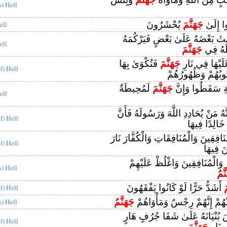
s) Hell
وا إِلَىٰ
جَهَنَّمَ
يُحْشَرُونَ
ell
ِيثَ بَعْضَهُ عَلَىٰ بَعْضٍ فَيَرْكُمَهُ
ell
َلَهُ فِي
جَهَنَّمَ
لَيْهَا فِي نَارِ
جَهَنَّمَ
فَتُكْوَىٰ بِهَا
of) Hell
ُوبُهُمْ وَظُهُورُهُمْ
َةِ سَقَطُوا وَإِنَّ
جَهَنَّمَ
لَمُحِيطَةٌ
ell
نَّهُ مَنْ يُحَادِدِ اللَّهَ وَرَسُولَهُ فَأَنَّ
of) Hell
َالِدًا فِيهَا
ُنَافِقِينَ وَالْمُنَافِقَاتِ وَالْكُفَّارَ نَارَ
of) Hell
َ فِيهَا
 وَالْمُنَافِقِينَ وَاغْلُظْ عَلَيْهِمْ
s) Hell
َّمُ
َ
أَشَدُّ حَرًّا لَوْ كَانُوا يَفْقَهُونَ
of) Hell
هُمْ إِنَّهُمْ رِجْسٌ وَمَأْوَاهُمْ
جَهَنَّمُ
s) Hell
 بُنْيَانَهُ عَلَىٰ شَفَا جُرُفٍ هَارٍ
of) Hell
ي نَارِ
جَهَنَّمَ