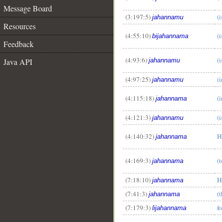
Message Board
(3:197:5)
(i
jahannamu
Resources
(4:55:10)
(i
bijahannama
Feedback
(4:93:6)
(i
Java API
jahannamu
(4:97:25)
(
jahannamu
(4:115:18)
(
jahannama
(4:121:3)
(i
jahannamu
(4:140:32)
H
jahannama
(4:169:3)
(
jahannama
(7:18:10)
H
jahannama
(7:41:3)
(
jahannama
(7:179:3)
f
lijahannama