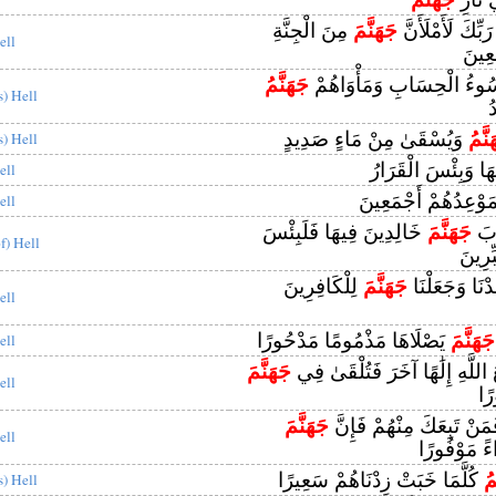
َبِّكَ لَأَمْلَأَنَّ
جَهَنَّمَ
مِنَ الْجِنَّةِ
ell
عِينَ
 سُوءُ الْحِسَابِ وَمَأْوَاهُمْ
جَهَنَّمُ
s) Hell
ُ
نَّمُ
وَيُسْقَىٰ مِنْ مَاءٍ صَدِيدٍ
s) Hell
هَا وَبِئْسَ الْقَرَارُ
ell
َوْعِدُهُمْ أَجْمَعِينَ
ell
َابَ
جَهَنَّمَ
خَالِدِينَ فِيهَا فَلَبِئْسَ
of) Hell
ِرِينَ
ْنَا وَجَعَلْنَا
جَهَنَّمَ
لِلْكَافِرِينَ
ell
جَهَنَّمَ
يَصْلَاهَا مَذْمُومًا مَدْحُورًا
ell
 اللَّهِ إِلَٰهًا آخَرَ فَتُلْقَىٰ فِي
جَهَنَّمَ
ell
ًا
َنْ تَبِعَكَ مِنْهُمْ فَإِنَّ
جَهَنَّمَ
ell
ءً مَوْفُورًا
مُ
كُلَّمَا خَبَتْ زِدْنَاهُمْ سَعِيرًا
s) Hell