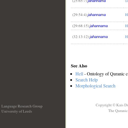
(25:65:7)
(
jahannama
(29:54:4)
H
jahannama
(29:68:15)
H
jahannama
(32:13:12)
H
jahannama
See Also
Hell
- Ontology of Quranic c
Search Help
Morphological Search
Copyright © Kais D
Language Research Group
The Quranic 
University of Leeds
__