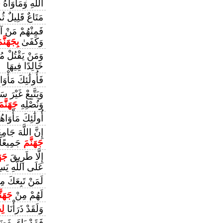
اللَّهِ وَمَأْوَاهُ
ج
مَتَاعٌ قَلِيلٌ ثُم
فَمِنْهُمْ مَنْ آم
وَكَفَىٰ
بِجَهَنَّم
وَمَنْ يَقْتُلْ مُؤ
خَالِدًا فِيهَا
فَأُولَٰئِكَ مَأْوَ
وَيَتَّبِعْ غَيْرَ س
وَنُصْلِهِ
جَهَنَّمَ
أُولَٰئِكَ مَأْوَاه
إِنَّ اللَّهَ جَام
جَهَنَّمَ
جَمِيعًا
إِلَّا طَرِيقَ
جَهَ
عَلَى اللَّهِ يَس
لَمَنْ تَبِعَكَ مِنْ
لَهُمْ مِنْ
جَهَنّ
وَلَقَدْ ذَرَأْنَا
لِج
فَقَدْ بَاءَ بِغَض