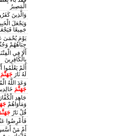
الْمَصِيرُ
وَالَّذِينَ كَفَرُ
وَيَجْعَلَ الْخَب
جَمِيعًا فَيَجْع
يَوْمَ يُحْمَىٰ عَ
جِبَاهُهُمْ وَجُن
أَلَا فِي الْفِتْن
بِالْكَافِرِينَ
أَلَمْ يَعْلَمُوا أَ
لَهُ نَارَ
جَهَنَّمَ
خ
وَعَدَ اللَّهُ الْم
جَهَنَّمَ
خَالِدِين
جَاهِدِ الْكُفَّارَ
وَمَأْوَاهُمْ
جَهَن
قُلْ نَارُ
جَهَنَّم
فَأَعْرِضُوا عَنْ
أَمْ مَنْ أَسَّسَ
فَانْهَارَ بِهِ فِ