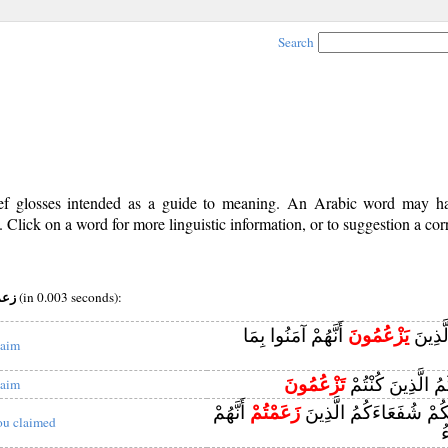
Search
rief glosses intended as a guide to meaning. An Arabic word may 
Click on a word for more linguistic information, or to suggestion a cor
v root:زعم
(in 0.003 seconds):
لَّذِينَ
يَزْعُمُونَ
أَنَّهُمْ آمَنُوا بِمَا
laim
مُ الَّذِينَ كُنْتُمْ
تَزْعُمُونَ
laim
كُمْ شُفَعَاءَكُمُ الَّذِينَ
زَعَمْتُمْ
أَنَّهُمْ
ou claimed
ُ