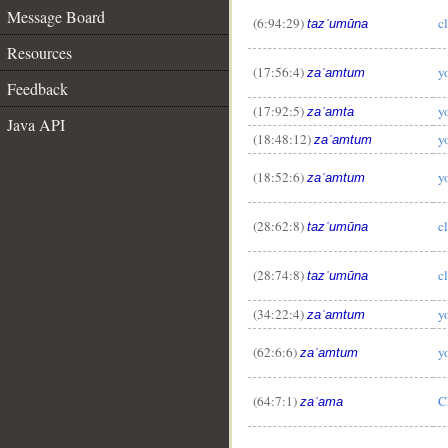
Message Board
(6:94:29)
c
tazʿumūna
Resources
(17:56:4)
y
zaʿamtum
Feedback
(17:92:5)
y
zaʿamta
Java API
(18:48:12)
y
__
zaʿamtum
(18:52:6)
y
zaʿamtum
(28:62:8)
c
tazʿumūna
(28:74:8)
c
tazʿumūna
(34:22:4)
y
zaʿamtum
(62:6:6)
y
zaʿamtum
(64:7:1)
C
zaʿama