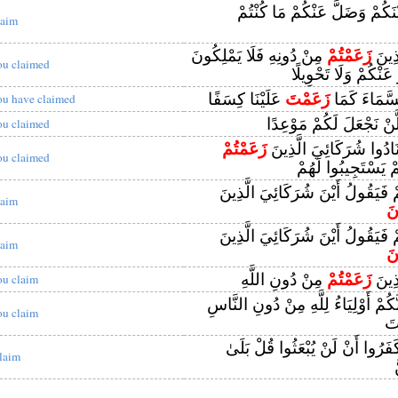
يْنَكُمْ وَضَلَّ عَنْكُمْ مَا كُنْتُمْ
laim
ذِينَ
زَعَمْتُمْ
مِنْ دُونِهِ فَلَا يَمْلِكُونَ
ou claimed
نْكُمْ وَلَا تَحْوِيلًا
سَّمَاءَ كَمَا
زَعَمْتَ
عَلَيْنَا كِسَفًا
ou have claimed
َّنْ نَجْعَلَ لَكُمْ مَوْعِدًا
ou claimed
َادُوا شُرَكَائِيَ الَّذِينَ
زَعَمْتُمْ
ou claimed
ْ يَسْتَجِيبُوا لَهُمْ
مْ فَيَقُولُ أَيْنَ شُرَكَائِيَ الَّذِينَ
laim
نَ
مْ فَيَقُولُ أَيْنَ شُرَكَائِيَ الَّذِينَ
laim
نَ
ذِينَ
زَعَمْتُمْ
مِنْ دُونِ اللَّهِ
ou claim
َّكُمْ أَوْلِيَاءُ لِلَّهِ مِنْ دُونِ النَّاسِ
ou claim
ْتَ
فَرُوا أَنْ لَنْ يُبْعَثُوا قُلْ بَلَىٰ
laim