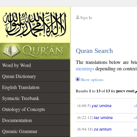
Sign In
__
Quran Search
__
The translations below are b
Word by Word
meanings
depending on context. 
Quran Dictionary
Show options
English Translation
1
13
13
pos:
Results
to
of
for
Syntactic Treebank
(4:60:5)
c
yazʿumūna
Ontology of Concepts
(6:22:12)
c
tazʿumūna
Documentation
(6:94:18)
y
zaʿamtum
Quranic Grammar