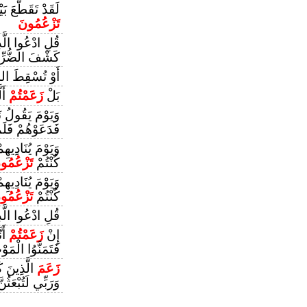
لَقَدْ تَقَطَّعَ بَ
تَزْعُمُونَ
قُلِ ادْعُوا الَّ
كَشْفَ الضُّرِّ عَ
أَوْ تُسْقِطَ ال
بَلْ
زَعَمْتُمْ
أَل
وَيَوْمَ يَقُولُ ن
فَدَعَوْهُمْ فَلَم
وَيَوْمَ يُنَادِيهِ
كُنْتُمْ
تَزْعُمُو
وَيَوْمَ يُنَادِيهِ
كُنْتُمْ
تَزْعُمُو
قُلِ ادْعُوا الَّ
إِنْ
زَعَمْتُمْ
أَن
فَتَمَنَّوُا الْمَو
زَعَمَ
الَّذِينَ كَ
وَرَبِّي لَتُبْعَثُنَّ