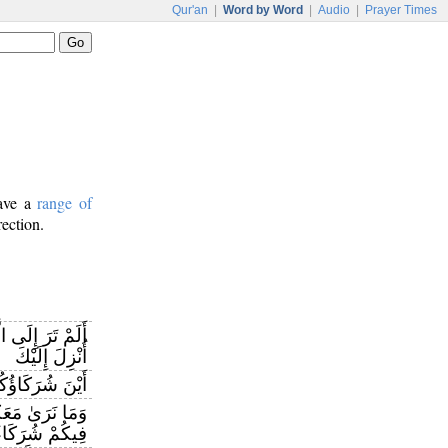
Qur'an
|
Word by Word
|
Audio
|
Prayer Times
have a
range of
rection.
أَلَمْ تَرَ إِلَى ا
أُنْزِلَ إِلَيْكَ
أَيْنَ شُرَكَاؤُكُ
وَمَا نَرَىٰ مَعَ
فِيكُمْ شُرَكَاء