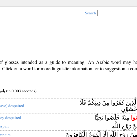
Search
rief glosses intended as a guide to meaning. An Arabic word may 
Click on a word for more linguistic information, or to suggestion a cor
v root:ياس
(in 0.003 seconds):
َّذِينَ كَفَرُوا مِنْ دِينِكُمْ فَلَا
have) despaired
خْشَوْنِ
ُوا
مِنْهُ خَلَصُوا نَجِيًّا
hey despaired
ْ رَوْحِ اللَّهِ
espair
نْ رَوْحِ اللَّهِ إِلَّا الْقَوْمُ الْكَافِرُونَ
espairs