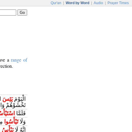
Qur'an
|
Word by Word
|
Audio
|
Prayer Times
have a
range of
rection.
الْيَوْمَ
يَئِسَ
ال
تَخْشَوْهُمْ وَا
فَلَمَّا
اسْتَيْأَس
وَلَا
تَيْأَسُوا
مِن
إِنَّهُ لَا
يَيْأَسُ
مِ