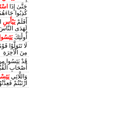
حَتَّىٰ إِذَا
اسْتَ
كُذِبُوا جَاءَهُمْ
أَفَلَمْ
يَيْأَسِ
ال
لَهَدَى النَّاسَ
أُولَٰئِكَ
يَئِسُوا
لَا تَتَوَلَّوْا قَ
مِنَ الْآخِرَةِ
قَدْ يَئِسُوا مِن
أَصْحَابِ الْقُبُ
وَاللَّائِي
يَئِسْ
ارْتَبْتُمْ فَعِدَّتُه