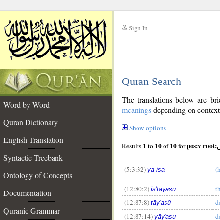
Sign In
__
Quran Search
__
The translations below are b
Word by Word
meanings
depending on context. 
Quran Dictionary
Show options
English Translation
1
10
10
pos:
Results
to
of
for
Syntactic Treebank
(5:3:32)
(
ya-isa
Ontology of Concepts
(12:80:2)
t
is'tayasū
Documentation
(12:87:8)
d
tāy'asū
Quranic Grammar
(12:87:14)
d
yāy'asu