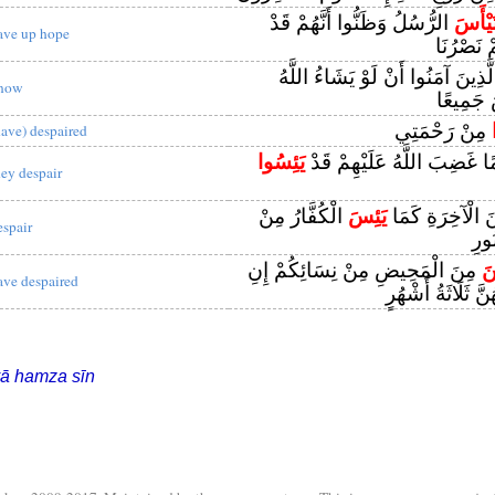
يْأَسَ
الرُّسُلُ وَظَنُّوا أَنَّهُمْ قَدْ
ave up hope
 نَصْرُنَا
َّذِينَ آمَنُوا أَنْ لَوْ يَشَاءُ اللَّهُ
now
 جَمِيعًا
مِنْ رَحْمَتِي
have) despaired
وْمًا غَضِبَ اللَّهُ عَلَيْهِمْ قَدْ
يَئِسُوا
hey despair
َ الْآخِرَةِ كَمَا
يَئِسَ
الْكُفَّارُ مِنْ
espair
ورِ
نَ
مِنَ الْمَحِيضِ مِنْ نِسَائِكُمْ إِنِ
ave despaired
ُنَّ ثَلَاثَةُ أَشْهُرٍ
ā hamza sīn