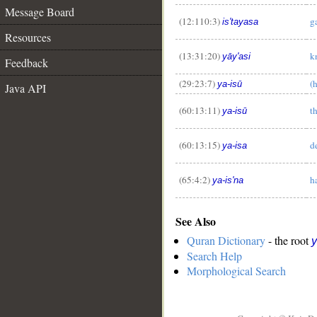
Message Board
(12:110:3)
g
is'tayasa
Resources
__
(13:31:20)
k
yāy'asi
Feedback
(29:23:7)
(
ya-isū
Java API
(60:13:11)
t
ya-isū
(60:13:15)
d
ya-isa
(65:4:2)
h
ya-is'na
See Also
Quran Dictionary
- the root
y
Search Help
Morphological Search