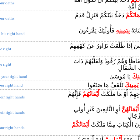
our oaths
أُمَّةٍ
ْمَانَكُمْ
دَخَلًا بَيْنَكُمْ فَتَزِلَّ قَدَمٌ
our oaths
َابَهُ
بِيَمِينِهِ
فَأُولَٰئِكَ يَقْرَءُونَ
n his right hand
 إِذَا طَلَعَتْ تَزَاوَرُ عَنْ كَهْفِهِمْ
he right
ْقَاظًا وَهُمْ رُقُودٌ وَنُقَلِّبُهُمْ ذَاتَ
he right
 الشِّمَالِ
ينِكَ
يَا مُوسَىٰ
n your right hand
يَمِينِكَ
تَلْقَفْ مَا صَنَعُوا
our right hand
َاجِهِمْ أَوْ مَا مَلَكَتْ
أَيْمَانُهُمْ
فَإِنَّهُمْ
heir right hands
أَيْمَانُهُنَّ
أَوِ التَّابِعِينَ غَيْرِ أُولِي
heir right hands
رِّجَالِ
غُونَ الْكِتَابَ مِمَّا مَلَكَتْ
أَيْمَانُكُمْ
our right hands
َّهِ جَهْدَ
أَيْمَانِهِمْ
لَئِنْ أَمَرْتَهُمْ