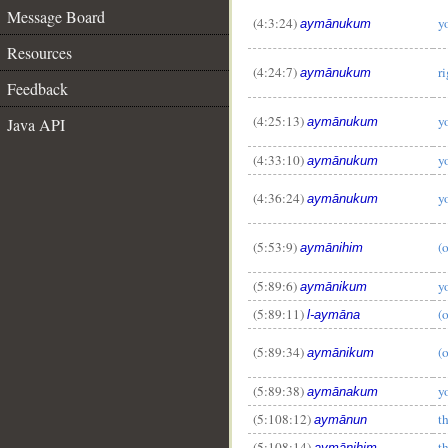
Message Board
(4:3:24)
y
aymānukum
Resources
(4:24:7)
r
aymānukum
Feedback
(4:25:13)
y
Java API
aymānukum
(4:33:10)
y
aymānukum
(4:36:24)
y
aymānukum
(5:53:9)
(o
aymānihim
(5:89:6)
y
aymānikum
(5:89:11)
(
l-aymāna
(5:89:34)
(
aymānikum
(5:89:38)
y
aymānakum
(5:108:12)
t
aymānun
(5:108:14)
t
aymānihim