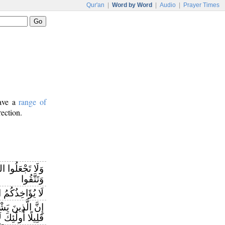
Qur'an
|
Word by Word
|
Audio
|
Prayer Times
have a
range of
rection.
وَلَا تَجْعَلُوا ا
وَتَتَّقُوا
لَا يُؤَاخِذُكُمُ ا
إِنَّ الَّذِينَ يَش
قَلِيلًا أُولَٰئِكَ