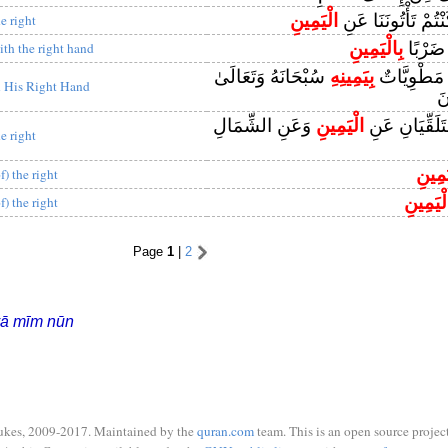
نْتُمْ تَأْتُونَنَا عَنِ
الْيَمِينِ
he right
 ضَرْبًا
بِالْيَمِينِ
ith the right hand
مَطْوِيَّاتٌ
بِيَمِينِهِ
سُبْحَانَهُ وَتَعَالَىٰ
n His Right Hand
نَ
ُتَلَقِّيَانِ عَنِ
الْيَمِينِ
وَعَنِ الشِّمَالِ
he right
َمِينِ
f) the right
لْيَمِينِ
f) the right
Page
1
|
2
yā mīm nūn
ukes, 2009-2017. Maintained by the
quran.com
team. This is an open source project