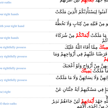
heir oaths
نَ آمَنُوا لِيَسْتَأْذِنْكُمُ الَّذِينَ مَلَكَتْ
our right hands
ُو مِنْ قَبْلِهِ مِنْ كِتَابٍ وَلَا تَخُطُّهُ
ith your right hand
 مَا مَلَكَتْ
أَيْمَانُكُمْ
مِنْ شُرَكَاءَ
our right hands
كُمْ
مِينُكَ
مِمَّا أَفَاءَ اللَّهُ عَلَيْكَ
ou rightfully possess
 فَرَضْنَا عَلَيْهِمْ فِي أَزْوَاجِهِمْ وَمَا
hey rightfully possess
هُمْ
 بِهِنَّ مِنْ أَزْوَاجٍ وَلَوْ أَعْجَبَكَ
ou rightfully possess
 مَا مَلَكَتْ
يَمِينُكَ
وَاتِهِنَّ وَلَا نِسَائِهِنَّ وَلَا مَا مَلَكَتْ
hey rightfully possess
َإٍ فِي مَسْكَنِهِمْ آيَةٌ جَنَّتَانِ عَنْ
he) right
ٍ
َّهِ جَهْدَ
أَيْمَانِهِمْ
لَئِنْ جَاءَهُمْ نَذِيرٌ
f) their oaths
َىٰ مِنْ إِحْدَى الْأُمَمِ