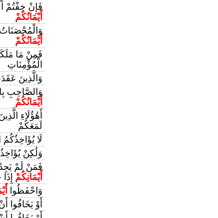
فَإِنْ خِفْتُمْ أَل
أَيْمَانُكُمْ
وَالْمُحْصَنَاتُ م
أَيْمَانُكُمْ
فَمِنْ مَا مَلَ
الْمُؤْمِنَاتِ
وَالَّذِينَ عَقَد
وَالصَّاحِبِ بِال
أَيْمَانُكُمْ
أَهَٰؤُلَاءِ الَّذِ
لَمَعَكُمْ
لَا يُؤَاخِذُكُمُ ا
وَلَٰكِنْ يُؤَاخِذُ
فَمَنْ لَمْ يَجِدْ ف
أَيْمَانِكُمْ
إِذَا ح
وَاحْفَظُوا
أَيْ
أَوْ يَخَافُوا أَنْ 
أَوْ يَخَافُوا أَنْ 