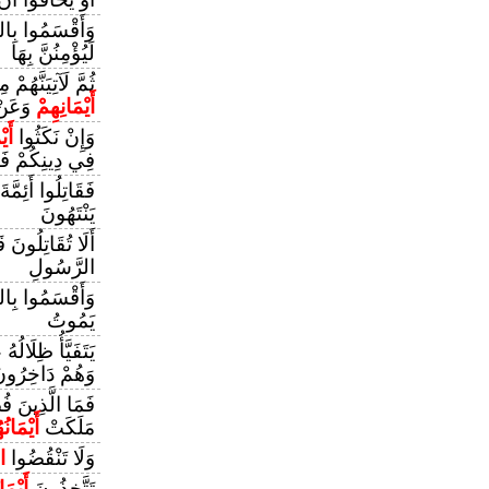
وَأَقْسَمُوا بِالل
لَيُؤْمِنُنَّ بِهَا
ثُمَّ لَآتِيَنَّهُم
أَيْمَانِهِمْ
وَعَنْ
وَإِنْ نَكَثُوا
أَي
فِي دِينِكُمْ فَقَا
فَقَاتِلُوا أَئِمَّةَ
يَنْتَهُونَ
أَلَا تُقَاتِلُونَ 
الرَّسُولِ
وَأَقْسَمُوا بِالل
يَمُوتُ
يَتَفَيَّأُ ظِلَالُه
وَهُمْ دَاخِرُون
فَمَا الَّذِينَ فُ
مَلَكَتْ
أَيْمَانُ
وَلَا تَنْقُضُوا
ال
تَتَّخِذُونَ
أَيْمَا