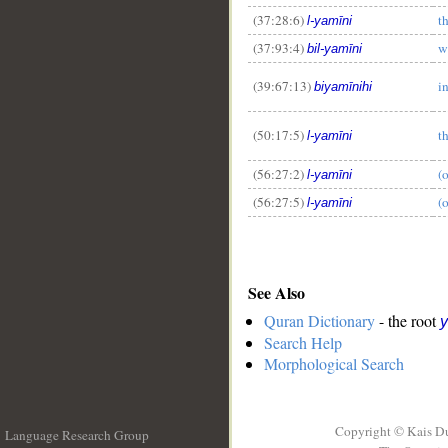
(37:28:6)
t
l-yamīni
(37:93:4)
w
bil-yamīni
(39:67:13)
i
biyamīnihi
(50:17:5)
t
l-yamīni
(56:27:2)
(o
l-yamīni
(56:27:5)
(o
l-yamīni
See Also
Quran Dictionary
- the root
Search Help
Morphological Search
Copyright © Kais D
Language Research Group