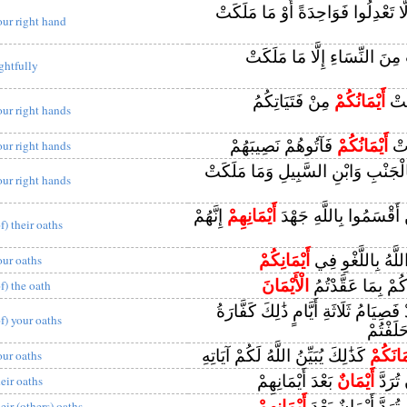
َّا تَعْدِلُوا فَوَاحِدَةً أَوْ مَا مَلَكَتْ
our right hand
ِنَ النِّسَاءِ إِلَّا مَا مَلَكَتْ
ightfully
كَتْ
أَيْمَانُكُمْ
مِنْ فَتَيَاتِكُمُ
our right hands
َتْ
أَيْمَانُكُمْ
فَآتُوهُمْ نَصِيبَهُمْ
our right hands
ْجَنْبِ وَابْنِ السَّبِيلِ وَمَا مَلَكَتْ
our right hands
ينَ أَقْسَمُوا بِاللَّهِ جَهْدَ
أَيْمَانِهِمْ
إِنَّهُمْ
f) their oaths
للَّهُ بِاللَّغْوِ فِي
أَيْمَانِكُمْ
our oaths
كُمْ بِمَا عَقَّدْتُمُ
الْأَيْمَانَ
of) the oath
َصِيَامُ ثَلَاثَةِ أَيَّامٍ ذَٰلِكَ كَفَّارَةُ
of) your oaths
َلَفْتُمْ
مَانَكُمْ
كَذَٰلِكَ يُبَيِّنُ اللَّهُ لَكُمْ آيَاتِهِ
our oaths
تُرَدَّ
أَيْمَانٌ
بَعْدَ أَيْمَانِهِمْ
heir oaths
تُرَدَّ أَيْمَانٌ بَعْدَ
أَيْمَانِهِمْ
heir (others) oaths