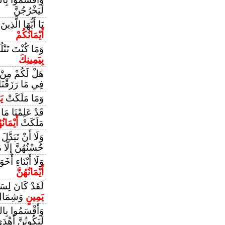
لَيَخْرُجُنَّ
يَا أَيُّهَا الَّذِي
أَيْمَانُكُمْ
وَمَا كُنْتَ تَتْل
بِيَمِينِكَ
هَلْ لَكُمْ مِنْ
فِي مَا رَزَقْنَا
وَمَا مَلَكَتْ
يَ
قَدْ عَلِمْنَا مَا
مَلَكَتْ
أَيْمَانُ
وَلَا أَنْ تَبَدَّلَ
حُسْنُهُنَّ إِلَّا
وَلَا أَبْنَاءِ أَخَ
أَيْمَانُهُنَّ
لَقَدْ كَانَ لِسَب
يَمِينٍ
وَشِمَال
وَأَقْسَمُوا بِالل
لَيَكُونُنَّ أَهْد