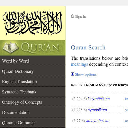
Sign In
__
Quran Search
__
The translations below are b
Word by Word
meanings
depending on context. 
Quran Dictionary
Show options
English Translation
1
50
65
pos:n lem:
Results
to
of
for
Syntactic Treebank
(2:224:5)
i
li-aymānikum
Ontology of Concepts
(2:225:6)
y
aymānikum
Documentation
(3:77:6)
a
wa-aymānihim
Quranic Grammar