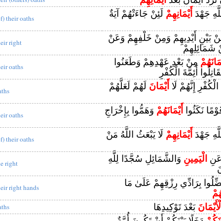
َّهِ جَهْدَ
أَيْمَانِهِمْ
لَئِنْ جَاءَتْهُمْ آيَةٌ
f) their oaths
ْ مِنْ بَيْنِ أَيْدِيهِمْ وَمِنْ خَلْفِهِمْ وَعَنْ
eir right
 شَمَائِلِهِمْ
ْمَانَهُمْ
مِنْ بَعْدِ عَهْدِهِمْ وَطَعَنُوا
heir oaths
تِلُوا أَئِمَّةَ الْكُفْرِ
 الْكُفْرِ إِنَّهُمْ لَا
أَيْمَانَ
لَهُمْ لَعَلَّهُمْ
aths
قَوْمًا نَكَثُوا
أَيْمَانَهُمْ
وَهَمُّوا بِإِخْرَاجِ
heir oaths
َّهِ جَهْدَ
أَيْمَانِهِمْ
لَا يَبْعَثُ اللَّهُ مَنْ
f) their oaths
ُ عَنِ
الْيَمِينِ
وَالشَّمَائِلِ سُجَّدًا لِلَّهِ
he right
َ
ضِّلُوا بِرَادِّي رِزْقِهِمْ عَلَىٰ مَا
heir right hands
هُمْ
ْأَيْمَانَ
بَعْدَ تَوْكِيدِهَا
aths
نَكُمْ
دَخَلًا بَيْنَكُمْ أَنْ تَكُونَ أُمَّةٌ