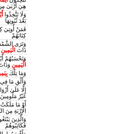
هِيَ أَرْبَىٰ مِنْ 
وَلَا تَتَّخِذُوا
أَي
بَعْدَ ثُبُوتِهَا
فَمَنْ أُوتِيَ كِت
كِتَابَهُمْ
وَتَرَى الشَّمْسَ
ذَاتَ
الْيَمِينِ
وَتَحْسَبُهُمْ أَي
الْيَمِينِ
وَذَاتَ
وَمَا تِلْكَ
بِيَمِ
وَأَلْقِ مَا فِي
إِلَّا عَلَىٰ أَزْو
غَيْرُ مَلُومِينَ
أَوْ مَا مَلَكَتْ
الْإِرْبَةِ مِنَ ال
وَالَّذِينَ يَبْتَ
فَكَاتِبُوهُمْ
وَأَقْسَمُوا بِالل