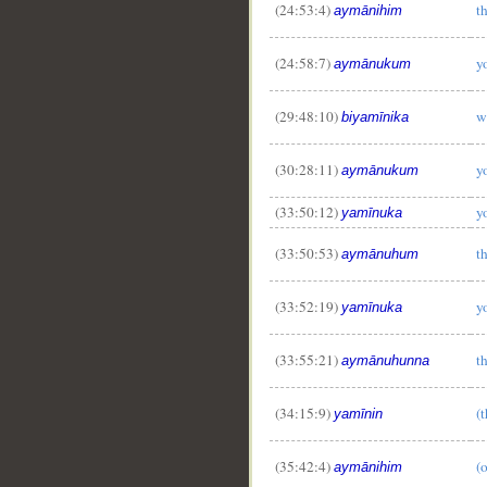
(24:53:4)
t
aymānihim
(24:58:7)
y
aymānukum
(29:48:10)
w
biyamīnika
(30:28:11)
y
aymānukum
(33:50:12)
y
yamīnuka
(33:50:53)
t
aymānuhum
(33:52:19)
y
yamīnuka
(33:55:21)
t
aymānuhunna
(34:15:9)
(t
yamīnin
(35:42:4)
(o
aymānihim