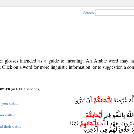
Search
rief glosses intended as a guide to meaning. An Arabic word may 
Click on a word for more linguistic information, or to suggestion a cor
yamiyn
(in 0.003 seconds):
للَّهَ عُرْضَةً
لِأَيْمَانِكُمْ
أَنْ تَبَرُّوا
n your oaths
للَّهُ بِاللَّغْوِ فِي
أَيْمَانِكُمْ
our oaths
ْتَرُونَ بِعَهْدِ اللَّهِ
وَأَيْمَانِهِمْ
ثَمَنًا
nd their oaths
 لَا خَلَاقَ لَهُمْ فِي الْآخِرَةِ