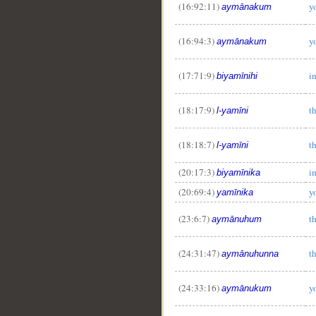
(16:92:11)
y
aymānakum
__
(16:94:3)
y
aymānakum
(17:71:9)
i
biyamīnihi
(18:17:9)
t
l-yamīni
(18:18:7)
t
l-yamīni
(20:17:3)
i
biyamīnika
(20:69:4)
y
yamīnika
(23:6:7)
t
aymānuhum
(24:31:47)
t
aymānuhunna
(24:33:16)
y
aymānukum