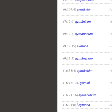
(6:109:4)
(o
aymānihim
(7:17:9)
th
aymānihim
(9:12:3)
t
aymānahum
(9:12:15)
o
aymāna
(9:13:5)
t
aymānahum
(16:38:4)
(o
aymānihim
(16:48:12)
t
l-yamīni
(16:71:16)
t
aymānuhum
(16:91:8)
o
l-aymāna