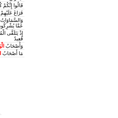
قَالُوا إِنَّكُمْ كُ
فَرَاغَ عَلَيْهِمْ
وَالسَّمَاوَاتُ 
عَمَّا يُشْرِكُو
إِذْ يَتَلَقَّى الْم
قَعِيدٌ
وَأَصْحَابُ
الْي
مَا أَصْحَابُ
ا
.