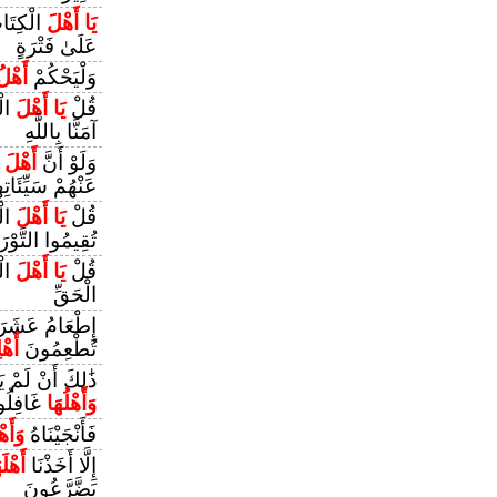
يَا أَهْلَ
الْكِتَاب
عَلَىٰ فَتْرَةٍ
وَلْيَحْكُمْ
أَهْلُ
قُلْ
يَا أَهْلَ
الْ
آمَنَّا بِاللَّهِ
وَلَوْ أَنَّ
أَهْلَ
ا
عَنْهُمْ سَيِّئَاتِه
قُلْ
يَا أَهْلَ
الْ
تُقِيمُوا التَّوْرَ
قُلْ
يَا أَهْلَ
الْ
الْحَقِّ
إِطْعَامُ عَشَرَ
تُطْعِمُونَ
أَهْ
ذَٰلِكَ أَنْ لَمْ 
وَأَهْلُهَا
غَافِلُ
فَأَنْجَيْنَاهُ
وَأَهْ
إِلَّا أَخَذْنَا
أَهْلَ
يَضَّرَّعُونَ