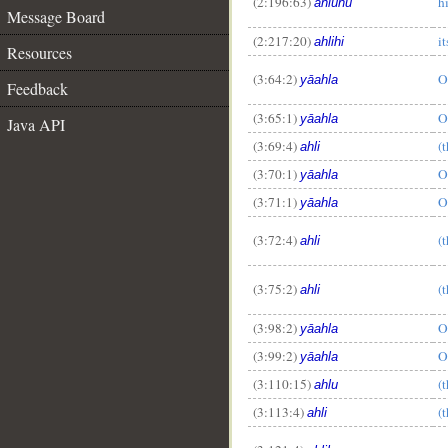
(2:196:63)
h
ahluhu
Message Board
(2:217:20)
i
ahlihi
Resources
(3:64:2)
O
yāahla
Feedback
(3:65:1)
O
yāahla
Java API
(3:69:4)
(
ahli
(3:70:1)
O
yāahla
(3:71:1)
O
yāahla
(3:72:4)
(
ahli
(3:75:2)
(
ahli
(3:98:2)
O
yāahla
(3:99:2)
O
yāahla
(3:110:15)
(
ahlu
(3:113:4)
(
ahli