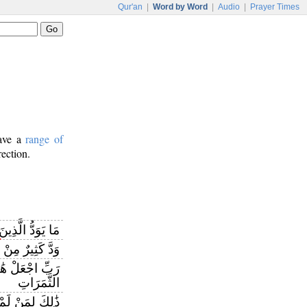
Qur'an
|
Word by Word
|
Audio
|
Prayer Times
have a
range of
rection.
مَا يَوَدُّ الَّذِ
وَدَّ كَثِيرٌ مِنْ
رَبِّ اجْعَلْ هَٰذ
الثَّمَرَاتِ
ذَٰلِكَ لِمَنْ لَم