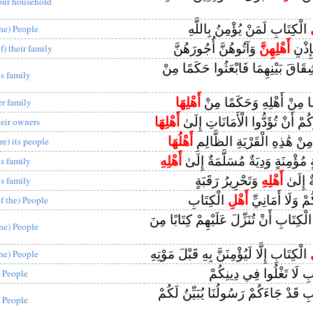
our household
الْكِتَابِ لَمَنْ يُؤْمِنُ بِاللَّهِ
the) People
إِذْنِ
أَهْلِهِنَّ
وَآتُوهُنَّ أُجُورَهُنَّ
f) their family
قَاقَ بَيْنِهِمَا فَابْعَثُوا حَكَمًا مِنْ
is family
ًا مِنْ أَهْلِهِ وَحَكَمًا مِنْ
أَهْلِهَا
er family
رُكُمْ أَنْ تُؤَدُّوا الْأَمَانَاتِ إِلَىٰ
أَهْلِهَا
heir owners
ا مِنْ هَٰذِهِ الْقَرْيَةِ الظَّالِمِ
أَهْلُهَا
re) its people
ٍ مُؤْمِنَةٍ وَدِيَةٌ مُسَلَّمَةٌ إِلَىٰ
أَهْلِهِ
is family
ٌ إِلَىٰ
أَهْلِهِ
وَتَحْرِيرُ رَقَبَةٍ
is family
ُمْ وَلَا أَمَانِيِّ
أَهْلِ
الْكِتَابِ
of the) People
لْكِتَابِ أَنْ تُنَزِّلَ عَلَيْهِمْ كِتَابًا مِنَ
the) People
الْكِتَابِ إِلَّا لَيُؤْمِنَنَّ بِهِ قَبْلَ مَوْتِهِ
the) People
ِ لَا تَغْلُوا فِي دِينِكُمْ
 People
ِ قَدْ جَاءَكُمْ رَسُولُنَا يُبَيِّنُ لَكُمْ
 People