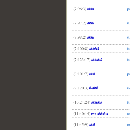
(7:96:3)
p
ahla
(7:97:2)
(
ahlu
(7:98:2)
(
ahlu
(7:100:8)
i
ahlihā
(7:123:17)
i
ahlahā
(9:101:7)
p
ahli
(9:120:3)
(
li-ahli
(10:24:24)
i
ahluhā
(11:40:14)
a
wa-ahlaka
(11:45:9)
m
ahlī