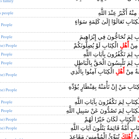
is family
مِنْهُ أَكْبَرُ عِنْدَ اللَّهِ
ts people
كِتَابِ تَعَالَوْا إِلَىٰ كَلِمَةٍ سَوَاءٍ
 People
بِ لِمَ تُحَاجُّونَ فِي إِبْرَاهِيمَ
 People
ٌ مِنْ
أَهْلِ
الْكِتَابِ لَوْ يُضِلُّونَكُمْ
the) People
ِ لِمَ تَكْفُرُونَ بِآيَاتِ اللَّهِ
 People
ِ لِمَ تَلْبِسُونَ الْحَقَّ بِالْبَاطِلِ
 People
َةٌ مِنْ
أَهْلِ
الْكِتَابِ آمِنُوا بِالَّذِي
the) People
تَابِ مَنْ إِنْ تَأْمَنْهُ بِقِنْطَارٍ يُؤَدِّهِ
the) People
كِتَابِ لِمَ تَكْفُرُونَ بِآيَاتِ اللَّهِ
 People
كِتَابِ لِمَ تَصُدُّونَ عَنْ سَبِيلِ اللَّهِ
 People
ُ
الْكِتَابِ لَكَانَ خَيْرًا لَهُمْ
the) People
ابِ أُمَّةٌ قَائِمَةٌ يَتْلُونَ آيَاتِ اللَّهِ
the) People
ِنْ
أَهْلِكَ
تُبَوِّئُ الْمُؤْمِنِينَ مَقَاعِدَ