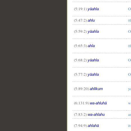
(5:19:1)
O
yāahla
(5:47:2)
(
ahlu
(5:59:2)
O
yāahla
(5:65:3)
(
ahla
(5:68:2)
O
yāahla
(5:77:2)
O
yāahla
(5:89:20)
y
ahlīkum
(6:131:9)
w
wa-ahluhā
(7:83:2)
a
wa-ahlahu
(7:94:9)
i
ahlahā