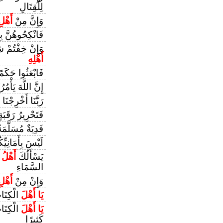
لِلْقِتَالِ
وَإِنَّ مِنْ
أَهْلِ
فَانْكِحُوهُنَّ بِ
وَإِنْ خِفْتُمْ شِ
أَهْلِهِ
فَابْعَثُوا حَكَم
إِنَّ اللَّهَ يَأْمُ
رَبَّنَا أَخْرِجْنَ
فَتَحْرِيرُ رَقَبَة
فَدِيَةٌ مُسَلَّمَة
لَيْسَ بِأَمَانِيِّك
يَسْأَلُكَ
أَهْلُ
ا
السَّمَاءِ
وَإِنْ مِنْ
أَهْلِ
يَا أَهْلَ
الْكِتَاب
يَا أَهْلَ
الْكِتَاب
كَثِيرًا