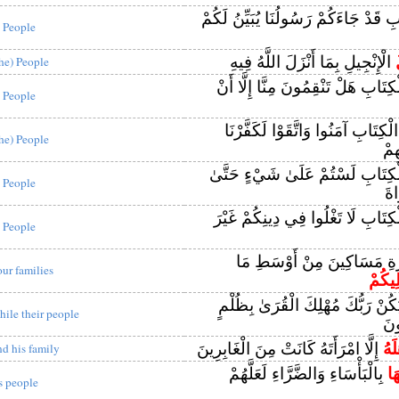
ِ قَدْ جَاءَكُمْ رَسُولُنَا يُبَيِّنُ لَكُمْ
 People
الْإِنْجِيلِ بِمَا أَنْزَلَ اللَّهُ فِيهِ
the) People
كِتَابِ هَلْ تَنْقِمُونَ مِنَّا إِلَّا أَنْ
 People
لْكِتَابِ آمَنُوا وَاتَّقَوْا لَكَفَّرْنَا
the) People
ِمْ
كِتَابِ لَسْتُمْ عَلَىٰ شَيْءٍ حَتَّىٰ
 People
اةَ
كِتَابِ لَا تَغْلُوا فِي دِينِكُمْ غَيْرَ
 People
ةِ مَسَاكِينَ مِنْ أَوْسَطِ مَا
our families
لِيكُمْ
يَكُنْ رَبُّكَ مُهْلِكَ الْقُرَىٰ بِظُلْمٍ
hile their people
ونَ
لَهُ
إِلَّا امْرَأَتَهُ كَانَتْ مِنَ الْغَابِرِينَ
nd his family
هَا
بِالْبَأْسَاءِ وَالضَّرَّاءِ لَعَلَّهُمْ
ts people