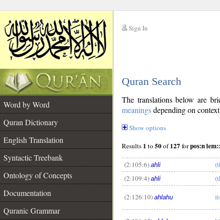
Sign In
__
Quran Search
__
The translations below are b
Word by Word
meanings
depending on context. 
Quran Dictionary
Show options
English Translation
1
50
127
pos:n lem:
Results
to
of
for
Syntactic Treebank
(2:105:6)
(
ahli
Ontology of Concepts
(2:109:4)
(
ahli
Documentation
(2:126:10)
i
ahlahu
Quranic Grammar