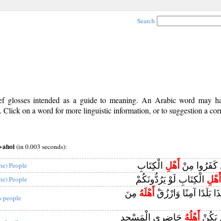
Search
rief glosses intended as a guide to meaning. An Arabic word may 
Click on a word for more linguistic information, or to suggestion a cor
>ahol
(in 0.003 seconds):
ينَ كَفَرُوا مِنْ
أَهْلِ
الْكِتَابِ
the) People
أَهْلِ
الْكِتَابِ لَوْ يَرُدُّونَكُمْ
the) People
َا بَلَدًا آمِنًا وَارْزُقْ
أَهْلَهُ
مِنَ
ts people
ْ يَكُنْ
أَهْلُهُ
حَاضِرِي الْمَسْجِدِ