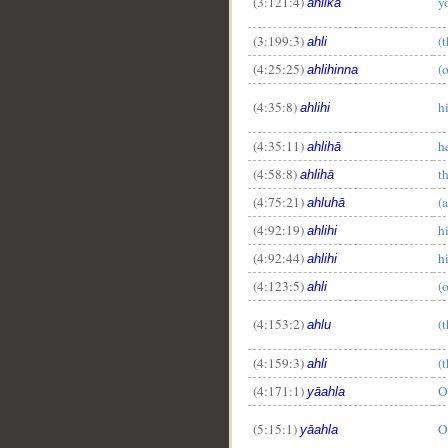
(3:121:4)
y
ahlika
(3:199:3)
(
ahli
(4:25:25)
(o
ahlihinna
(4:35:8)
h
ahlihi
(4:35:11)
h
ahlihā
(4:58:8)
t
ahlihā
(4:75:21)
(a
ahluhā
(4:92:19)
h
ahlihi
(4:92:44)
h
ahlihi
(4:123:5)
(
ahli
(4:153:2)
(
ahlu
(4:159:3)
(
ahli
(4:171:1)
O
yāahla
__
(5:15:1)
O
yāahla