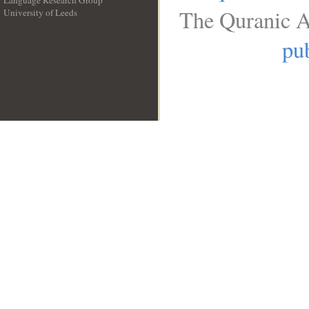
Language Research Group
The Quranic A
University of Leeds
__
pub