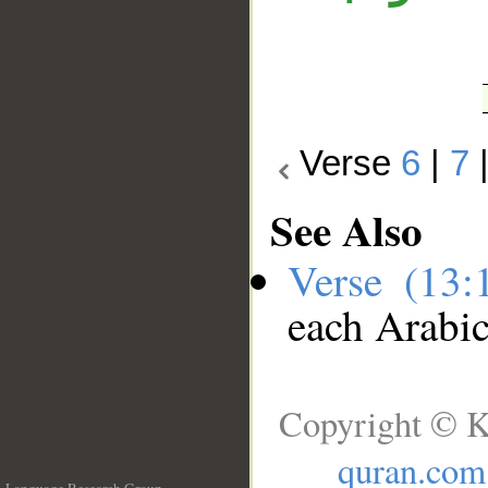
Verse
6
|
7
See Also
Verse (13
each Arabi
Copyright © K
quran.com