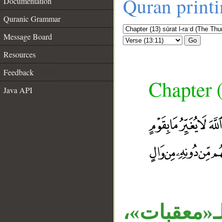
Quran print
Documentation
Quranic Grammar
Message Board
Go
Resources
Feedback
Chapter (
Java API
 لـ«معقبات