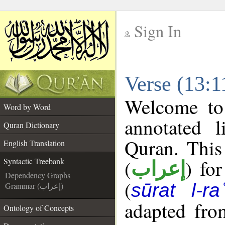
Sign In
__
Verse (13:1
__
Welcome t
Word by Word
annotated l
Quran Dictionary
Quran. This
English Translation
(
) fo
Syntactic Treebank
إعراب
Dependency Graphs
(
sūrat l-ra
Grammar (إعراب)
adapted fro
Ontology of Concepts