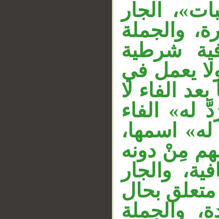
ات»، الجار
__
«، والجملة
فية شرطية
لا يعمل في
«عد الفاء لا
َ له» الفاء
َ له» اسمها
م مِنْ دونه
فية، والجار
 متعلق بحال
دة، والجملة