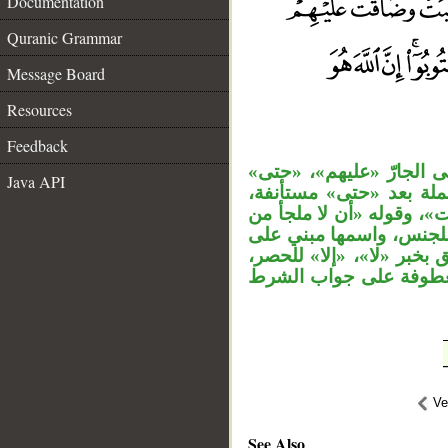
Documentation
Quranic Grammar
Message Board
Resources
__
Feedback
لى الجارّ «عليهم»، «حتى
Java API
الجملة بعد «حتى» مستأنفة
، وقوله «أن لا ملجأ من
ة للجنس، واسمها مبني على
علق بخبر «لا»، «إلا» للحصر
» معطوفة على جواب الشرط
Ve
See Also