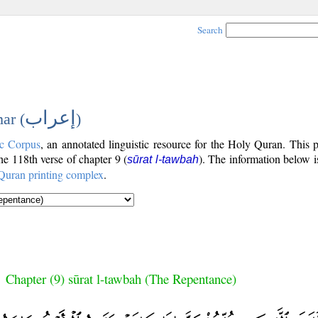
Search
إعراب
ar (
)
c Corpus
, an annotated linguistic resource for the Holy Quran. This
the 118th verse of chapter 9 (
). The information below 
sūrat l-tawbah
Quran printing complex
.
Chapter (9) sūrat l-tawbah (The Repentance)