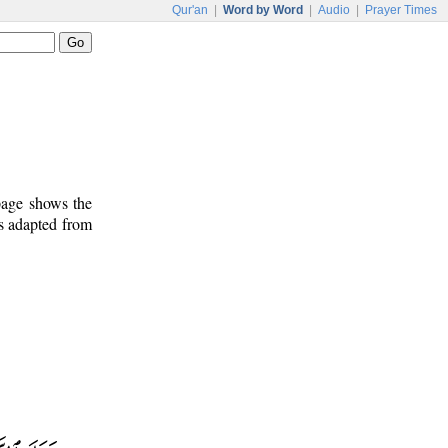
Qur'an
|
Word by Word
|
Audio
|
Prayer Times
 page shows the
is adapted from