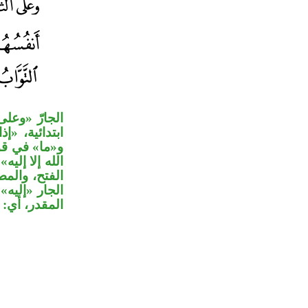
الجارّ «وع»
ابتدائية، «،
و«ما» في قو
الله إلا إلي
الفتح، والمص،
الجار «إليه
المقدر، أي: .