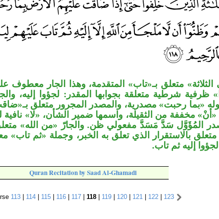
لى الثلاثة» متعلق بـ«تاب» المتقدمة، وهذا الجار معطوف ع
إذا» ظرفية شرطية متعلقة بجوابها المقدر: لجؤوا إليه، و
له «بما رحبت» مصدرية، والمصدر المجرور متعلق بـ«ضاقت»
ه» «أنْ» مخففة من الثقيلة، واسمها ضمير الشأن، «لا» نافي
در المُؤَوَّل سَدَّ مَسَدَّ مفعولي ظن. والجارّ «من الله» مت
» متعلق بالاستقرار الذي تعلق به الخبر، وجملة «ثم تاب
لجؤوا إليه ثم تاب
Quran Recitation by Saad Al-Ghamadi
rse
113
|
114
|
115
|
116
|
117
|
118
|
119
|
120
|
121
|
122
|
123