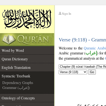
Sign In
__
__
Verse (9:118) - Gramm
Welcome to the
Quranic Arabi
Word by Word
Arabic grammar (
إعراب
) for 
the grammatical analysis at the
Quran Dictionary
English Translation
Go
Syntactic Treebank
Dependency Graphs
Grammar (إعراب)
Ontology of Concepts