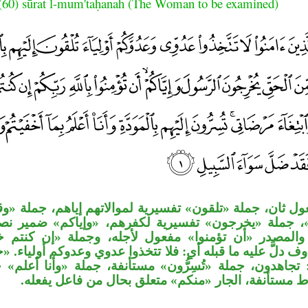
(60) sūrat l-mum'taḥanah (The Woman to be examined)
ول ثان، جملة «تلقون» تفسيرية لموالاتهم إياهم، جملة «وق
ن»، جملة «يخرجون» تفسيرية لكفرهم، «وإياكم» ضمير
المصدر «أن تؤمنوا» مفعول لأجله، وجملة «إن كنتم خ
 دلَّ عليه ما قبله أي: فلا تتخذوا عدوي وعدوكم أولياء. 
 تجاهدون، جملة «تُسِرُّون» مستأنفة، جملة «وأنا أعلم
ط مستأنفة، الجار «منكم» متعلق بحال من فاعل يفعله