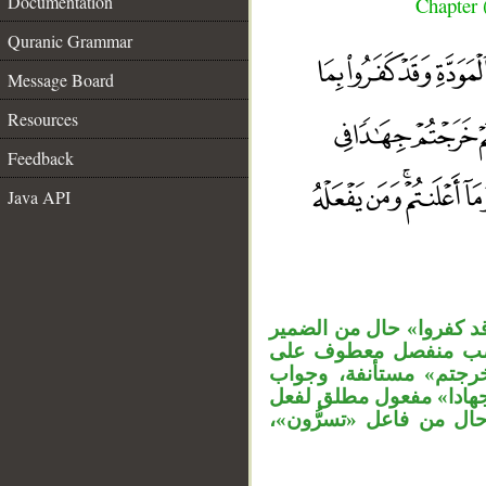
Documentation
Chapter 
Quranic Grammar
Message Board
Resources
Feedback
__
Java API
«د كفروا» حال من الضمير
 نصب منفصل معطوف على
«رجتم» مستأنفة، وجواب
«جهادا» مفعول مطلق لفعل
» حال من فاعل «تسرُّون