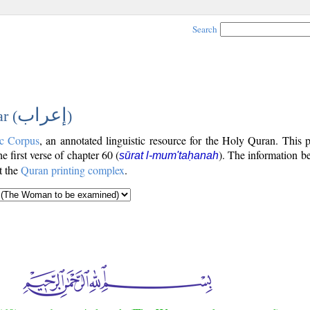
Search
إعراب
r (
)
c Corpus
, an annotated linguistic resource for the Holy Quran. This
the first verse of chapter 60 (
). The information b
sūrat l-mum'taḥanah
t the
Quran printing complex
.