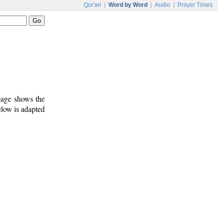
Qur'an
|
Word by Word
|
Audio
|
Prayer Times
 page shows the
elow is adapted