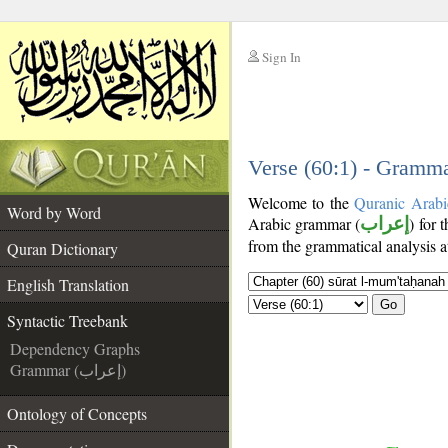
Sign In
__
__
Verse (60:1) - Gramma
Welcome to the
Quranic Arabi
Word by Word
Arabic grammar (
إعراب
) for 
from the grammatical analysis a
Quran Dictionary
English Translation
Go
Syntactic Treebank
Dependency Graphs
Grammar (إعراب)
Ontology of Concepts