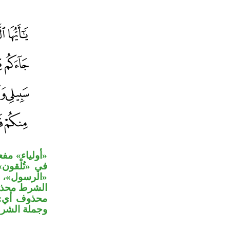
أولياء» مفع
في «تُلْقو
الرسول»، و
الشرط محذوف
محذوف أي:»،
وجملة الشر.