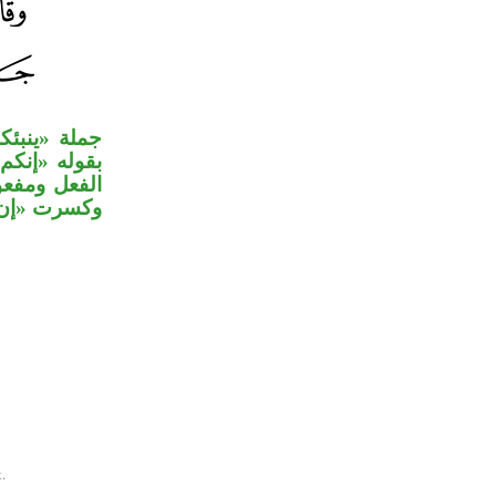
جملة «ينبئك
بقوله «إنكم
الفعل ومف»،
وكسرت «إن».
.