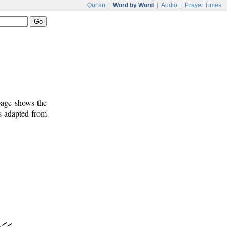
Qur'an
|
Word by Word
|
Audio
|
Prayer Times
 page shows the
is adapted from