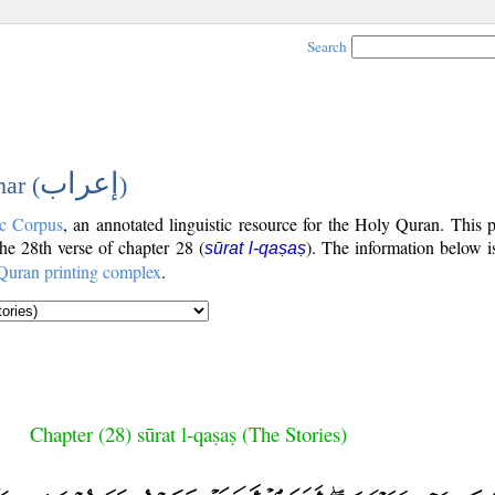
Search
إعراب
ar (
)
c Corpus
, an annotated linguistic resource for the Holy Quran. This
 the 28th verse of chapter 28 (
). The information below i
sūrat l-qaṣaṣ
Quran printing complex
.
Chapter (28) sūrat l-qaṣaṣ (The Stories)