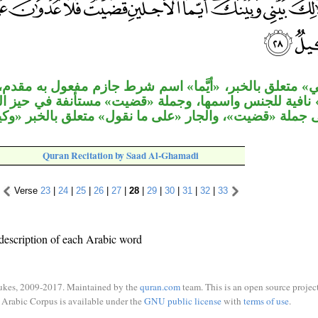
 متعلق بالخبر، «أيَّما» اسم شرط جازم مفعول به مقدم، و
ا» نافية للجنس واسمها، وجملة «قضيت» مستأنفة في حيز ا
ى جملة «قضيت»، والجار «على ما نقول» متعلق بالخبر «و
Quran Recitation by Saad Al-Ghamadi
Verse
23
|
24
|
25
|
26
|
27
|
28
|
29
|
30
|
31
|
32
|
33
description of each Arabic word
ukes, 2009-2017. Maintained by the
quran.com
team. This is an open source project
Arabic Corpus is available under the
GNU public license
with
terms of use
.