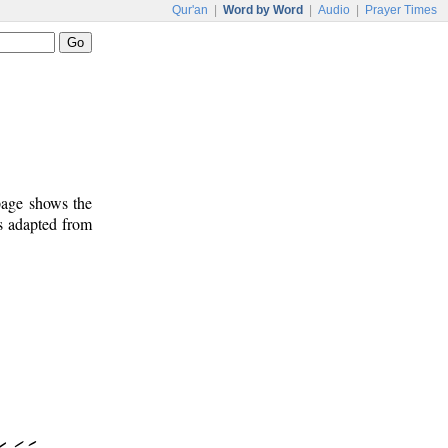
Qur'an
|
Word by Word
|
Audio
|
Prayer Times
 page shows the
s adapted from