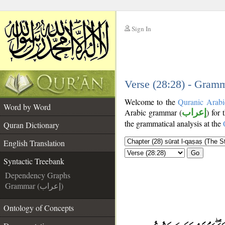
Sign In
__
__
Verse (28:28) - Gramm
Welcome to the
Quranic Arabi
Word by Word
Arabic grammar (
إعراب
) for
the grammatical analysis at the
Quran Dictionary
English Translation
Go
Syntactic Treebank
Dependency Graphs
Grammar (إعراب)
Ontology of Concepts