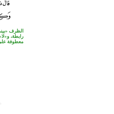
الظرف «بيني»
رابطة، و«ل»
معطوفة عل».
.