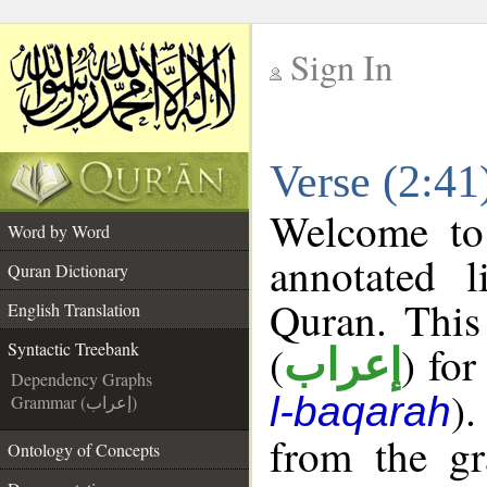
Sign In
__
Verse (2:41
__
Welcome t
Word by Word
annotated l
Quran Dictionary
Quran. This
English Translation
(
) for
Syntactic Treebank
إعراب
Dependency Graphs
).
l-baqarah
Grammar (إعراب)
from the gr
Ontology of Concepts