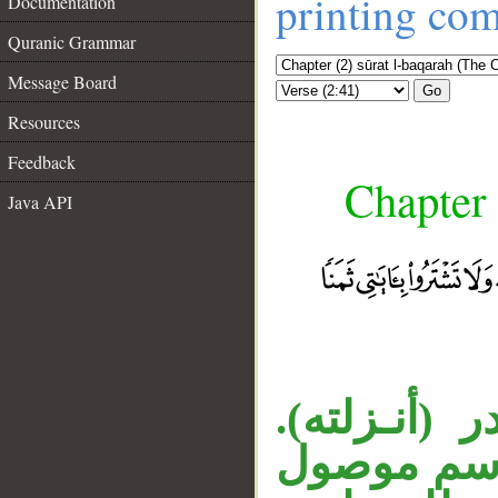
printing co
Documentation
Quranic Grammar
Message Board
Go
Resources
Feedback
Chapter 
Java API
« (أنـزلته
«اسم موصول