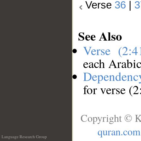
Verse
36
|
3
See Also
Verse (2:
each Arabi
Dependenc
for verse (2
Copyright © K
quran.com
Language Research Group