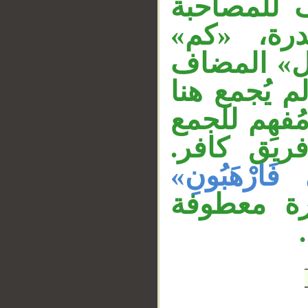
 للمصاحبة
__
درة، «كم
ول» المضاف
م يُجمع هنا
«فهِم للجمع
فريق كافر
«يَ فَارْهَبُونِ
درة معطوفة