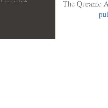
The Quranic A
University of Leeds
__
pub