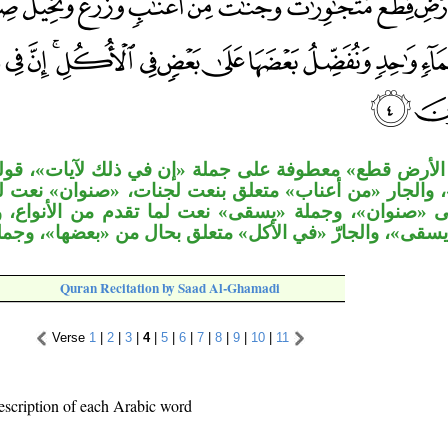
الأرض قطع» معطوفة على جملة «إن في ذلك لآيات»، ق
والجار «من أعناب» متعلق بنعت لجنات، «صنوان» نعت لن
«صنوان»، وجملة «يسقى» نعت لما تقدم من الأنواع، و
يسقى»، والجارّ «في الأكل» متعلق بحال من «بعضها»، وجم
Quran Recitation by Saad Al-Ghamadi
Verse
1
|
2
|
3
|
4
|
5
|
6
|
7
|
8
|
9
|
10
|
11
escription of each Arabic word