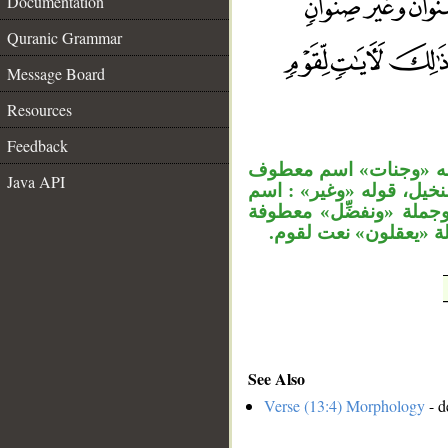
Documentation
Quranic Grammar
Message Board
__
Resources
Feedback
وله «وجنات» اسم معطوف
Java API
خيل، قوله «وغير» : اسم
جملة «ونفضِّل» معطوفة
لة «يعقلون» نعت لقوم
See Also
Verse (13:4) Morphology
- d