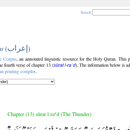
Search
إعراب
r (
)
c Corpus
, an annotated linguistic resource for the Holy Quran. This
the fourth verse of chapter 13 (
). The information below is a
sūrat l-raʿd
an printing complex
.
Chapter (13) sūrat l-raʿd (The Thunder)