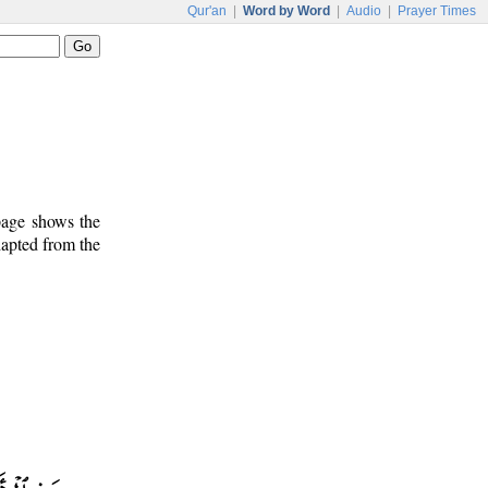
Qur'an
|
Word by Word
|
Audio
|
Prayer Times
 page shows the
dapted from the