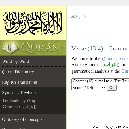
Sign In
__
__
Verse (13:4) - Gramma
Welcome to the
Quranic Arabi
Word by Word
Arabic grammar (
إعراب
) for 
grammatical analysis at the
Qur
Quran Dictionary
English Translation
Go
Syntactic Treebank
Dependency Graphs
Grammar (إعراب)
Ontology of Concepts