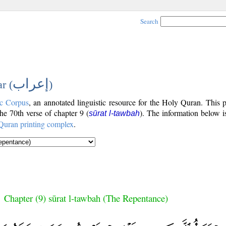
Search
إعراب
r (
)
c Corpus
, an annotated linguistic resource for the Holy Quran. This
the 70th verse of chapter 9 (
). The information below i
sūrat l-tawbah
Quran printing complex
.
Chapter (9) sūrat l-tawbah (The Repentance)