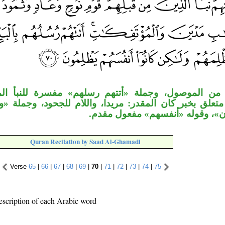
ن الموصول، وجملة «أتتهم رسلهم» مفسرة للنبأ المت
علق بخبر كان المقدر: مريدا، واللام للجحود، وجملة «و
ان»، وقوله «أنفسهم» مفعول مقدم
Quran Recitation by Saad Al-Ghamadi
Verse
65
|
66
|
67
|
68
|
69
|
70
|
71
|
72
|
73
|
74
|
75
escription of each Arabic word