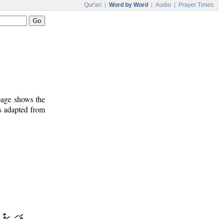
Qur'an
|
Word by Word
|
Audio
|
Prayer Times
 page shows the
s adapted from