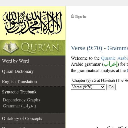
Sign In
__
__
Verse (9:70) - Gramma
Welcome to the
Quranic Arabi
Word by Word
Arabic grammar (
إعراب
) for 
the grammatical analysis at the
Quran Dictionary
English Translation
Go
Syntactic Treebank
Dependency Graphs
Grammar (إعراب)
Ontology of Concepts