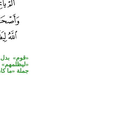
قوم» بدل م
ليظلمهم» مت
جملة «ما ك.