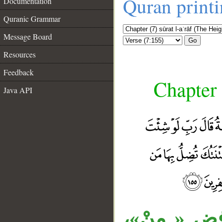
Quran print
Documentation
Quranic Grammar
Message Board
Go
Resources
Feedback
Chapter 
Java API
«فض « مِنْ