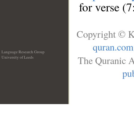
for verse (
Copyright © K
quran.com
Language Research Group
The Quranic A
University of Leeds
__
pub