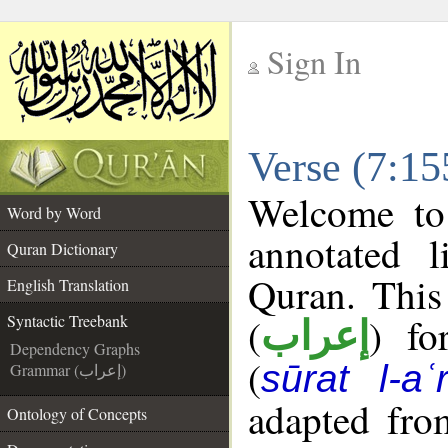
Sign In
__
Verse (7:15
__
Welcome t
Word by Word
annotated l
Quran Dictionary
Quran. This
English Translation
(
) fo
Syntactic Treebank
إعراب
Dependency Graphs
(
sūrat l-aʿr
Grammar (إعراب)
adapted fro
Ontology of Concepts