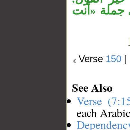
 جملة «أنت
Verse
150
|
See Also
Verse (7:
each Arabi
Dependenc