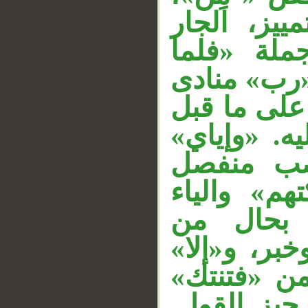
«يز، الجار
«ملة «فلما
«رب» منادى
__
على ما قبل
ليه. «وإياي
نصب منفصل
م» والياء
ق بحال من
«خبر، و«إلا
 من «فتنتك
 حيز القول