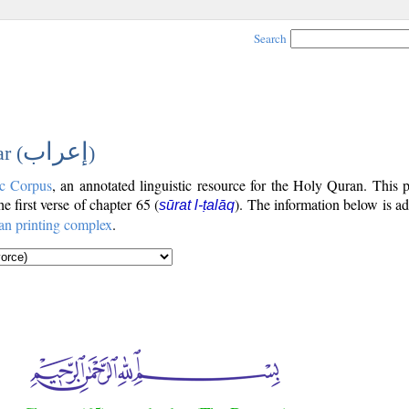
Search
إعراب
r (
)
c Corpus
, an annotated linguistic resource for the Holy Quran. This
the first verse of chapter 65 (
). The information below is a
sūrat l-ṭalāq
an printing complex
.