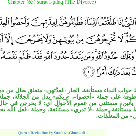
Chapter (65) sūrat l-ṭalāq (The Divorce)
واب النداء مستأنفة، الجار «لعدَّتهن» متعلق بحال من «ه
طوفة على جملة «أحصوا»، «ربكم» بدل من الجلالة، جملة «
 يأتين» مستثنى من عموم الأحوال أي: لا يخرجن في حال 
مستأنفة، جملة «لا تدري» مستأنفة، وجملة «لعل الله يحد
(» من المعلِّقات
Quran Recitation by Saad Al-Ghamadi