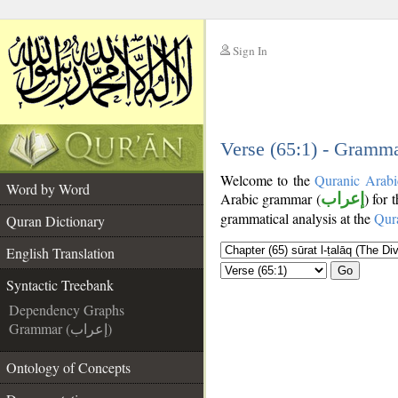
Sign In
__
__
Verse (65:1) - Gramma
Welcome to the
Quranic Arabi
Word by Word
Arabic grammar (
إعراب
) for 
grammatical analysis at the
Qur
Quran Dictionary
English Translation
Go
Syntactic Treebank
Dependency Graphs
Grammar (إعراب)
Ontology of Concepts