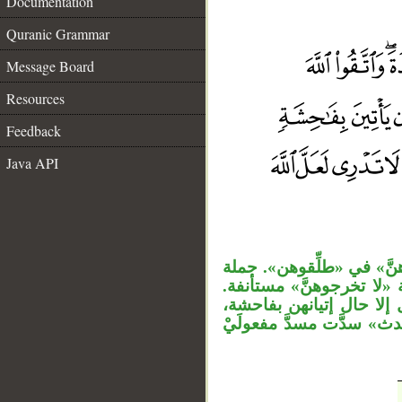
Documentation
Quranic Grammar
Message Board
Resources
Feedback
__
Java API
نَّ» في «طلِّقوهن». جملة
«لا تخرجوهنَّ» مستأنفة
إلا حال إتيانهن بفاحشة
ث» سدَّت مسدَّ مفعولَيْ