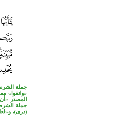
جملة الشرط ج
واتقوا» مع.
المصدر «أن،
جملة الشرط 
درى)، و«لعل.