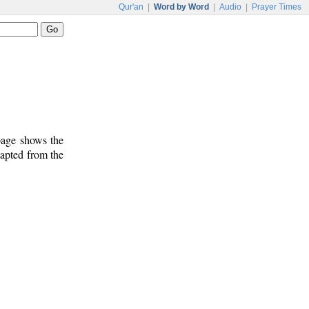
Qur'an
|
Word by Word
|
Audio
|
Prayer Times
 page shows the
dapted from the