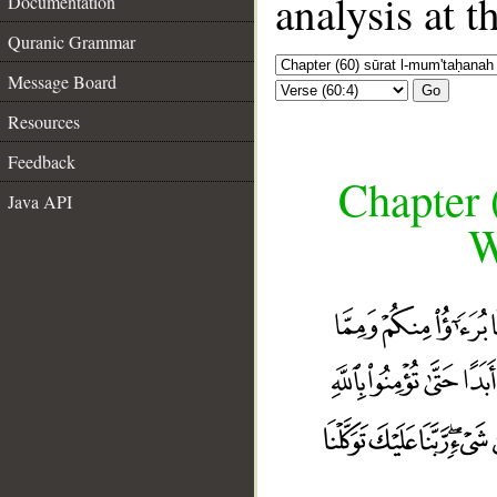
analysis at t
Documentation
Quranic Grammar
Message Board
Go
Resources
Feedback
Chapter 
Java API
W