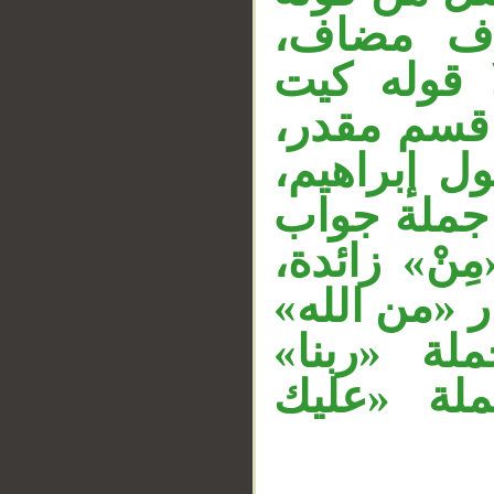
«ذف مضاف
ا قوله كيت
 قسم مقدر
ول إبراهيم
جملة جواب
ِنْ» زائدة
ار «من الله
لة «ربنا
لة «عليك