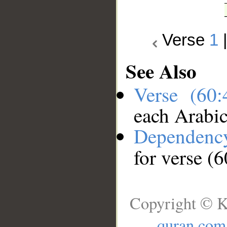
Verse
1
See Also
Verse (60
each Arabi
Dependenc
for verse (6
Copyright © K
quran.com