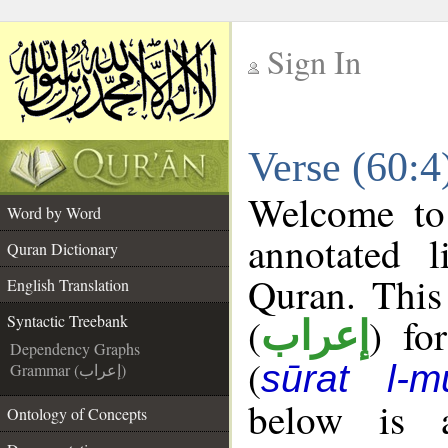
Sign In
__
Verse (60:4
__
Welcome t
Word by Word
annotated l
Quran Dictionary
Quran. This
English Translation
(
) fo
Syntactic Treebank
إعراب
Dependency Graphs
(
sūrat l-m
Grammar (إعراب)
below is a
Ontology of Concepts