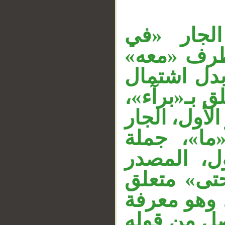
الجار «في
الظرف «معه
بدل اشتمال
علق بـ«برآء
لأول، الجار
__
«»، جملة
«، المصدر
حتى» متعلق
، وهو معرفة
صل من قوله