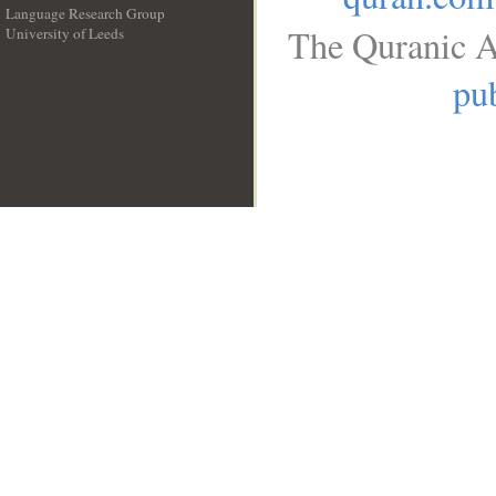
Language Research Group
The Quranic A
University of Leeds
__
pub