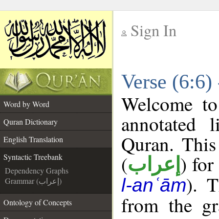
Sign In
__
Verse (6:6)
__
Welcome t
Word by Word
annotated l
Quran Dictionary
Quran. This
English Translation
(
) for
Syntactic Treebank
إعراب
Dependency Graphs
). 
l-anʿām
Grammar (إعراب)
from the gr
Ontology of Concepts