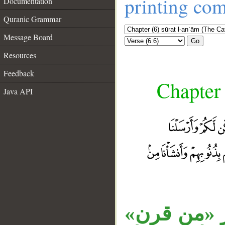
printing co
Documentation
Quranic Grammar
Message Board
Go
Resources
Feedback
Chapter 
Java API
«ر «من قرن