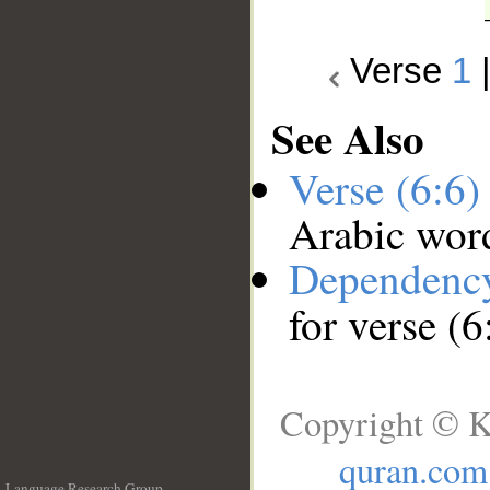
Verse
1
See Also
Verse (6:6
Arabic wor
Dependenc
for verse (6
Copyright © K
quran.com
Language Research Group