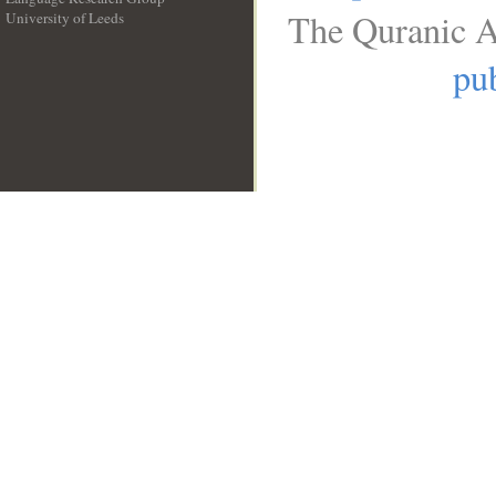
The Quranic A
University of Leeds
__
pub