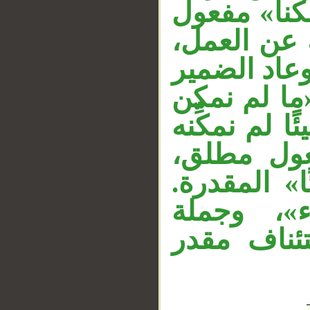
كنا» مفعول
__
ية عن العمل
وعاد الضمير
ما لم نمكن
 لم نمكِّنه
عول مطلق
ا» المقدرة
»، وجملة
«ناف مقدر