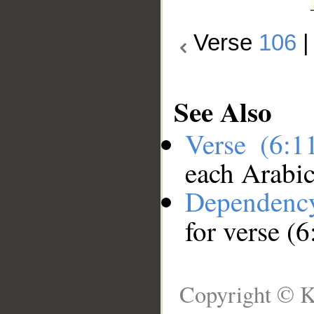
Verse
106
See Also
Verse (6:
each Arabi
Dependenc
for verse (
Copyright © K