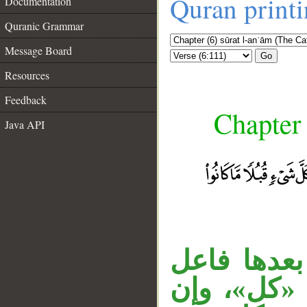
Quran print
Documentation
Quranic Grammar
Message Board
Go
Resources
Feedback
Chapter 
Java API
بعدها فاعل
 «كل»، وإن