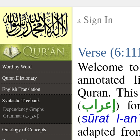
Sign In
__
Verse (6:11
__
Welcome t
Word by Word
annotated l
Quran Dictionary
Quran. This
English Translation
(
) fo
Syntactic Treebank
إعراب
Dependency Graphs
(
sūrat l-a
Grammar (إعراب)
adapted fro
Ontology of Concepts