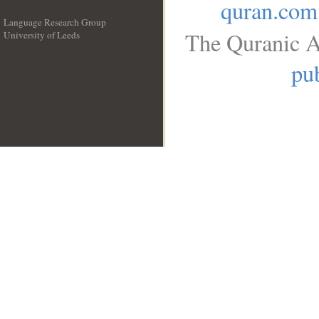
quran.com
Language Research Group
The Quranic A
University of Leeds
__
pub