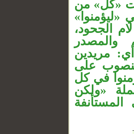
دت «كل» من
ي «ليؤمنوا
__
لام الجحود
ٍ، والمصدر
أي: مريدين
منصوب على
ؤمنوا في كل
ملة «ولكن
المستأنفة