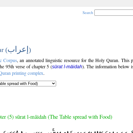
Search
إعراب
r (
)
c Corpus
, an annotated linguistic resource for the Holy Quran. This
the 95th verse of chapter 5 (
). The information below 
sūrat l-māidah
Quran printing complex
.
ter (5) sūrat l-māidah (The Table spread with Food)