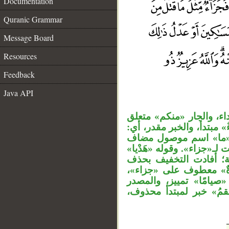
Documentation
Quranic Grammar
Message Board
Resources
Feedback
__
Java API
داء، والجار «منكم» متعلق
ءٌ» مبتدأ، والخبر مقدر، أي
، و«ما» اسم موصول مضاف
 نعت لـ«جزاء». وقوله «هَدْيا
ية؛ أفادت التخفيف بحذف
َّارَةٌ» معطوف على «جزاء
«يامًا» تمييز، والمصدر
«قمُ» خبر لمبتدأ محذوف