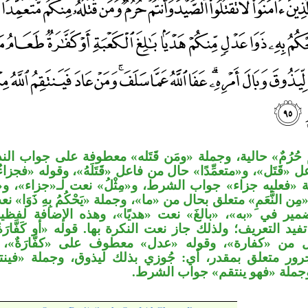
حُرُمٌ» حالية، وجملة «ومَن قَتَله» معطوفة على جواب الن
 «قَتَل»، و«متعمِّدًا» حال من فاعل «قَتَلَهُ»، وقوله «فجزا
ة «فعليه جزاء» جواب الشرط، و«مِثْلُ» نعت لـ«جزاء»
«مِن النَّعَمِ» متعلق بحال من «ما»، وجملة «يَحْكُمُ بِهِ ذَوَا»
ير في «به»، «بالغَ» نعت «هديًا»، وهذه الإضافة لفظ
لا تفيد التعريف؛ ولذلك جاز نعت النكرة بها. قوله «أو كَف
من «كفارة»، وقوله «عدل» معطوف على «كفَّارَةٌ»، «ص
جرور متعلق بمقدر، أي: جُوزي بذلك ليذوق، وجملة «فينت
 وجملة «فهو ينتقم» جواب الشرط