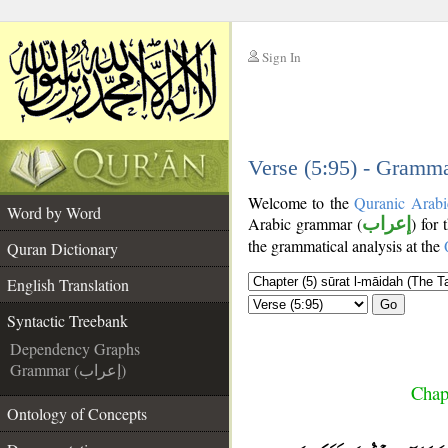
Sign In
__
__
Verse (5:95) - Gramma
Welcome to the
Quranic Arabi
Word by Word
Arabic grammar (
إعراب
) for 
the grammatical analysis at the
Quran Dictionary
English Translation
Go
Syntactic Treebank
Dependency Graphs
Grammar (إعراب)
Chap
Ontology of Concepts