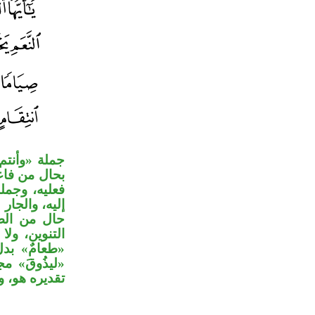
جملة «وأنتم 
بحال من فاعل:
فعليه، وجمل
إليه، والجار »
حال من الضم
التنوين، و»،
طعامٌ» بدل 
ليذُوقَ» م،
تقديره هو،.