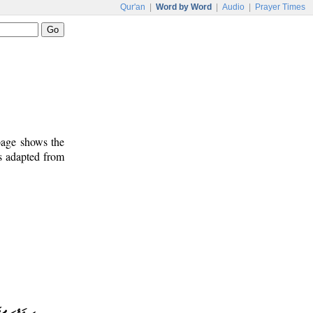
Qur'an
|
Word by Word
|
Audio
|
Prayer Times
 page shows the
is adapted from