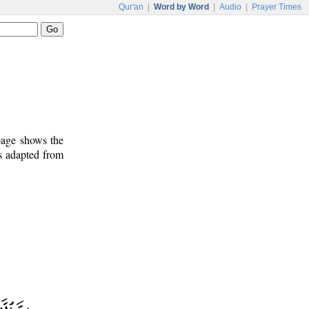
Qur'an
|
Word by Word
|
Audio
|
Prayer Times
 page shows the
is adapted from