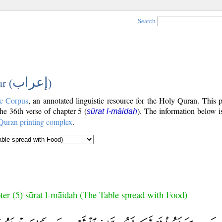
Search
إعراب
r (
)
c Corpus
, an annotated linguistic resource for the Holy Quran. This
the 36th verse of chapter 5 (
). The information below 
sūrat l-māidah
Quran printing complex
.
ter (5) sūrat l-māidah (The Table spread with Food)