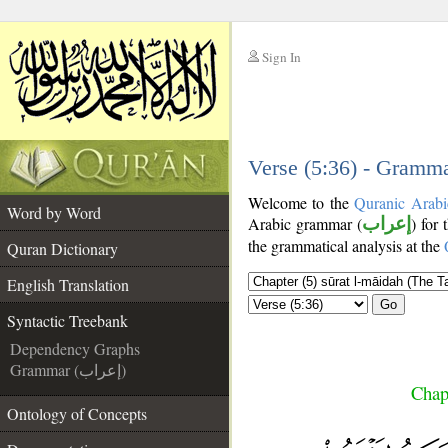
Sign In
__
__
Verse (5:36) - Gramma
Welcome to the
Quranic Arabi
Word by Word
Arabic grammar (
إعراب
) for 
the grammatical analysis at the
Quran Dictionary
English Translation
Go
Syntactic Treebank
Dependency Graphs
Grammar (إعراب)
Chap
Ontology of Concepts