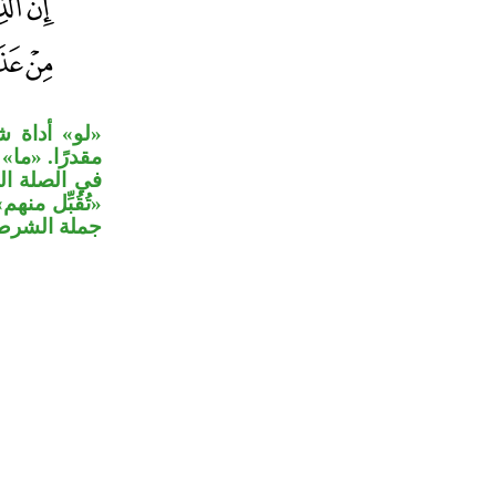
لو» أداة شر
مقدرًا. «ما»
في الصلة ال
تُقُبِّل من
جملة الشر.