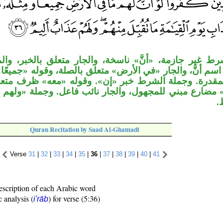
ط غير جازمة، «أنَّ» ناسخة، والجار متعلق بالخبر، وال
 اسم أنَّ، والجار «في الأرض» متعلق بالصلة، وقوله «جميعً
مقدرة. وجملة الشرط خبر «إن». وقوله «معه» ظرف متعل
هم» مضارع مبني للمجهول، والجار نائب فاعل. وجملة «ولهم
ط
Quran Recitation by Saad Al-Ghamadi
Verse
31
|
32
|
33
|
34
|
35
|
36
|
37
|
38
|
39
|
40
|
41
escription of each Arabic word
c analysis (
) for verse (5:36)
i'rāb