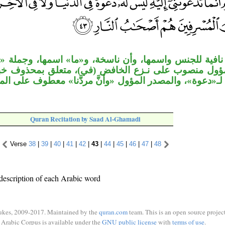
ا نافية للجنس واسمها، وأن ناسخة، و«ما» اسمها، وجملة 
مؤول منصوب على نـزع الخافض (في)، متعلق بمحذوف خبر 
لـ«دعوة»، والمصدر المؤول «وأنَّ مردَّنا» معطوف على ا
Quran Recitation by Saad Al-Ghamadi
Verse
38
|
39
|
40
|
41
|
42
|
43
|
44
|
45
|
46
|
47
|
48
description of each Arabic word
ukes, 2009-2017. Maintained by the
quran.com
team. This is an open source project
Arabic Corpus is available under the
GNU public license
with
terms of use
.