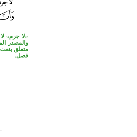
لا جرم» ل»،
والمصدر ال»
متعلق بنعت 
فصل.
.