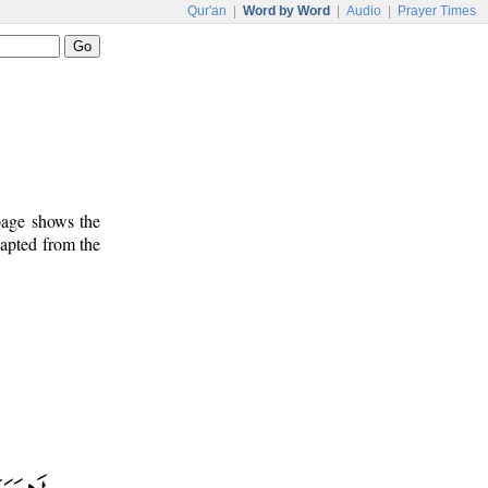
Qur'an
|
Word by Word
|
Audio
|
Prayer Times
 page shows the
dapted from the