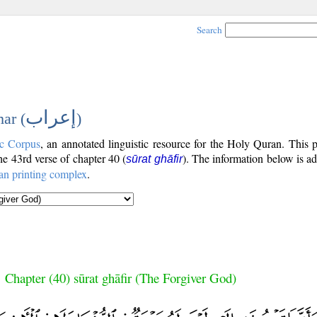
Search
إعراب
ar (
)
c Corpus
, an annotated linguistic resource for the Holy Quran. This
the 43rd verse of chapter 40 (
). The information below is a
sūrat ghāfir
an printing complex
.
Chapter (40) sūrat ghāfir (The Forgiver God)