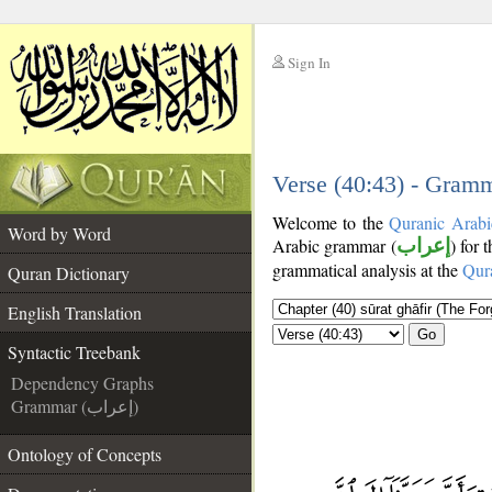
Sign In
__
__
Verse (40:43) - Gramm
Welcome to the
Quranic Arabi
Word by Word
Arabic grammar (
إعراب
) for 
grammatical analysis at the
Qur
Quran Dictionary
English Translation
Go
Syntactic Treebank
Dependency Graphs
Grammar (إعراب)
Ontology of Concepts