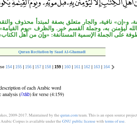
فة، و«إن» نافية، والجار متعلق بصفة لمبتدأ محذوف والتقد
والله ليؤمنن به، وجملة القسم خبر. والظرف «يوم القيامة»
وفة على الجملة الإسمية المستأنفة: «وإن من أهل الكتاب
Quran Recitation by Saad Al-Ghamadi
rse
154
|
155
|
156
|
157
|
158
|
159
|
160
|
161
|
162
|
163
|
164
description of each Arabic word
c analysis (
) for verse (4:159)
i'rāb
ukes, 2009-2017. Maintained by the
quran.com
team. This is an open source project
Arabic Corpus is available under the
GNU public license
with
terms of use
.