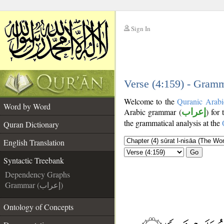
Sign In
__
__
Verse (4:159) - Gramm
Welcome to the
Quranic Arabi
Word by Word
Arabic grammar (
إعراب
) for
the grammatical analysis at the
Quran Dictionary
English Translation
Go
Syntactic Treebank
Dependency Graphs
Grammar (إعراب)
Ontology of Concepts