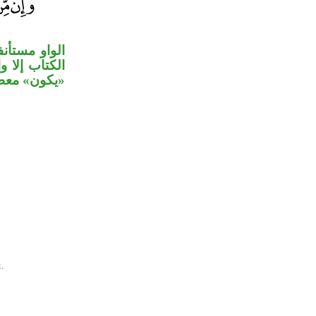
الواو مستأن
الكتاب إلا 
يكون» معط».
.