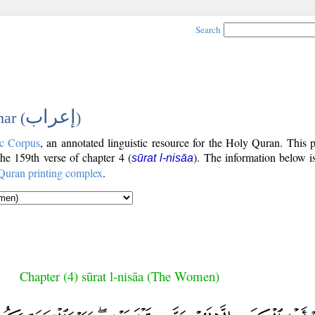
Search
إعراب
ar (
)
c Corpus
, an annotated linguistic resource for the Holy Quran. This
 the 159th verse of chapter 4 (
). The information below i
sūrat l-nisāa
Quran printing complex
.
Chapter (4) sūrat l-nisāa (The Women)