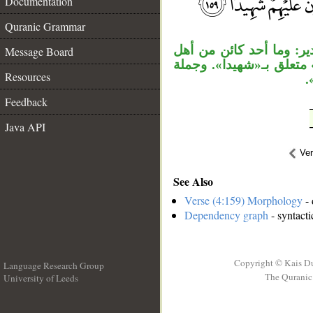
Documentation
__
Quranic Grammar
ير: وما أحد كائن من أهل
Message Board
 متعلق بـ«شهيدا». وجملة
Resources
«
Feedback
Java API
Ve
See Also
Verse (4:159) Morphology
- 
Dependency graph
- syntacti
Copyright © Kais D
Language Research Group
The Quranic 
University of Leeds
__