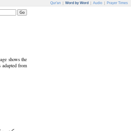
Qur'an
|
Word by Word
|
Audio
|
Prayer Times
 page shows the
s adapted from