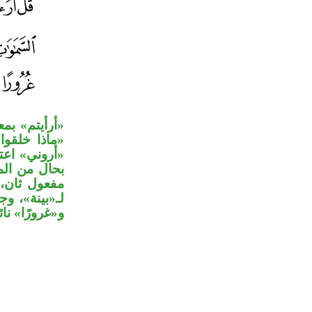
أرأيتم» بم:
ماذا خلقوا
أروني» اعتر
بحال من ال»
مفعول ثان، 
لـ«بينة»، و،
و«غرورًا» ن.