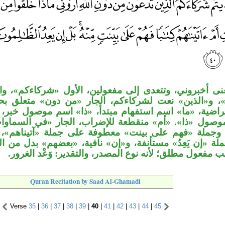
عنى أخبروني، وتتعدى إلى مفعولين، الأول «شركاءكم»، والث
»، و«الذين» نعت لشركاءكم، الجار «من دون» متعلق بح
اضية، «ما» اسم استفهام مبتدأ، «ذا» اسم موصول خبر، ا
موصول «ذا». «أم» منقطعة للإضراب، الجار «في السماوات
وجملة «فهم على بينت» معطوفة على جملة «آتيناهم»، ا
جملة «إن يَعِدُ» مستأنفة، و«إن» نافية، «بعضهم» بدل من 
ائب مفعول مطلق؛ لأنه نوع المصدر، والتقدير: وَعْد الغرور
Quran Recitation by Saad Al-Ghamadi
Verse
35
|
36
|
37
|
38
|
39
|
40
|
41
|
42
|
43
|
44
|
45