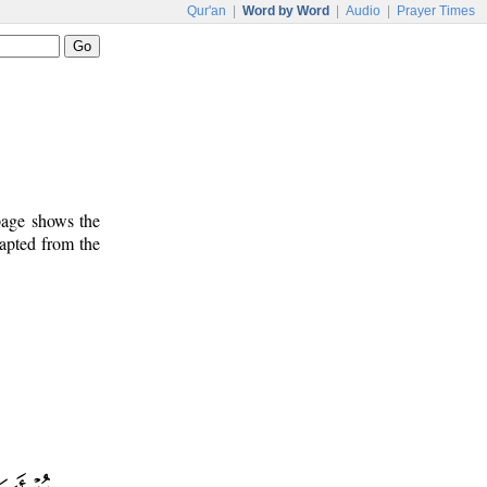
Qur'an
|
Word by Word
|
Audio
|
Prayer Times
 page shows the
dapted from the