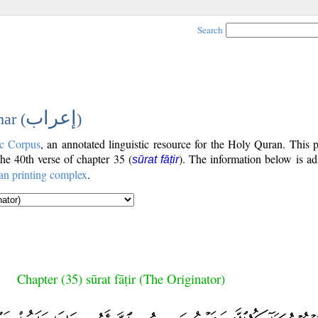
Search
إعراب
ar (
)
c Corpus
, an annotated linguistic resource for the Holy Quran. This
 the 40th verse of chapter 35 (
). The information below is a
sūrat fāṭir
an printing complex
.
Chapter (35) sūrat fāṭir (The Originator)