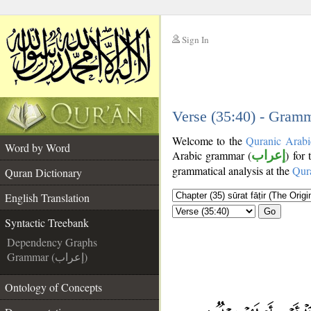
Sign In
__
__
Verse (35:40) - Gramm
Welcome to the
Quranic Arabi
Word by Word
Arabic grammar (
إعراب
) for
grammatical analysis at the
Qur
Quran Dictionary
English Translation
Go
Syntactic Treebank
Dependency Graphs
Grammar (إعراب)
Ontology of Concepts