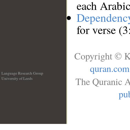
each Arabi
Dependenc
for verse (
Copyright © K
quran.com
Language Research Group
The Quranic A
University of Leeds
__
pub