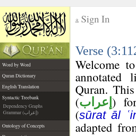
Sign In
__
Verse (3:11
__
Welcome t
Word by Word
annotated l
Quran Dictionary
Quran. This
English Translation
(
) fo
Syntactic Treebank
إعراب
Dependency Graphs
(
sūrat āl ʿi
Grammar (إعراب)
adapted fro
Ontology of Concepts