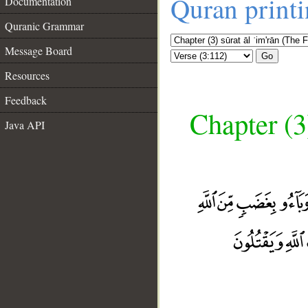
Quran print
Documentation
Quranic Grammar
Message Board
Go
Resources
Feedback
Chapter (3
Java API