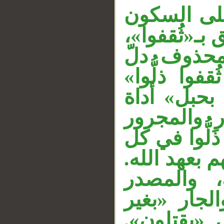
«لى السكون
 بـ«ثُقفوا
محذوف دلّ
قفوا ذلُّوا
__
 بحبل» أداة
ر والمجرور
لُّوا في كل
هم بعهد الله
، والمصدر
لجار «بغير
ي «يقتلون