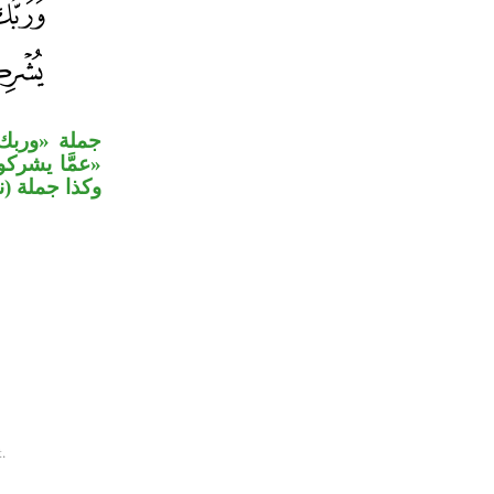
جملة «وربك
عمَّا يشرك،
وكذا جملة».
.