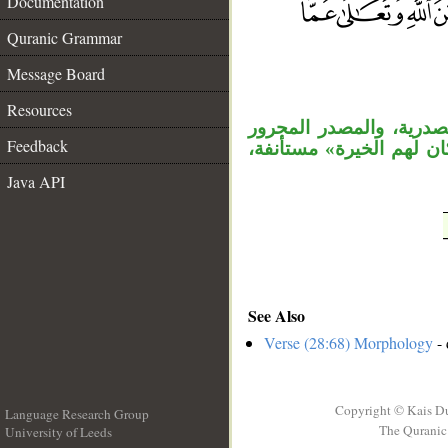
Documentation
Quranic Grammar
__
Message Board
Resources
درية، والمصدر المجرور
Feedback
«ن لهم الخيرة» مستأنفة
Java API
See Also
Verse (28:68) Morphology
- 
Copyright © Kais D
Language Research Group
The Quranic 
University of Leeds
__