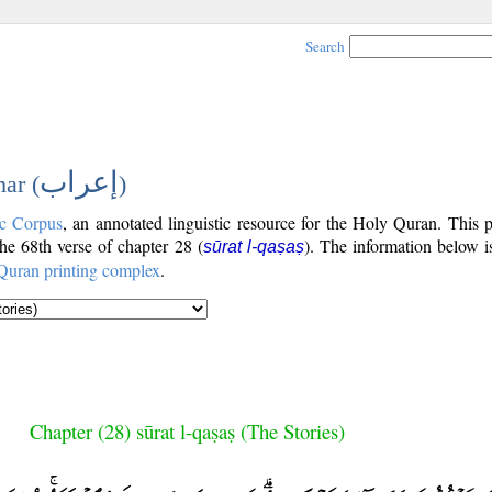
Search
إعراب
ar (
)
c Corpus
, an annotated linguistic resource for the Holy Quran. This
 the 68th verse of chapter 28 (
). The information below i
sūrat l-qaṣaṣ
Quran printing complex
.
Chapter (28) sūrat l-qaṣaṣ (The Stories)