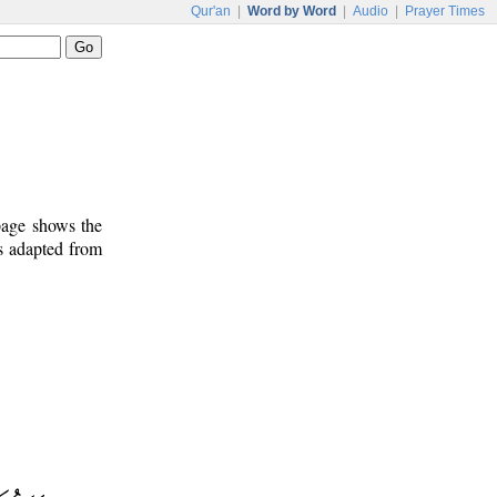
Qur'an
|
Word by Word
|
Audio
|
Prayer Times
 page shows the
s adapted from