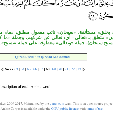
 يخلق» مستأنفة، «سبحان» نائب مفعول مطلق، «ما» مص
ون» متعلق بـ«تعالى» أي: تعالى عن شركهم، وجملة «ما كا
 (نسبح سبحان)، جملة «وتعالى» معطوفة على جملة «نسبح
Quran Recitation by Saad Al-Ghamadi
Verse
63
|
64
|
65
|
66
|
67
|
68
|
69
|
70
|
71
|
72
|
73
description of each Arabic word
ukes, 2009-2017. Maintained by the
quran.com
team. This is an open source project
Arabic Corpus is available under the
GNU public license
with
terms of use
.