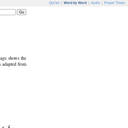
Qur'an
|
Word by Word
|
Audio
|
Prayer Times
 page shows the
is adapted from