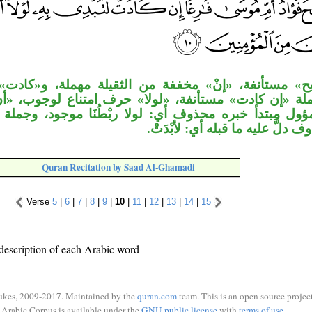
ح» مستأنفة، «إنْ» مخففة من الثقيلة مهملة، و«كادت»
وجملة «إن كادت» مستأنفة، «لولا» حرف امتناع لوجوب،
ؤول مبتدأ خبره محذوف أي: لولا ربْطُنَا موجود، وجمل
دلَّ عليه ما قبله أي: لأبْدَتْ
Quran Recitation by Saad Al-Ghamadi
Verse
5
|
6
|
7
|
8
|
9
|
10
|
11
|
12
|
13
|
14
|
15
description of each Arabic word
ukes, 2009-2017. Maintained by the
quran.com
team. This is an open source project
Arabic Corpus is available under the
GNU public license
with
terms of use
.