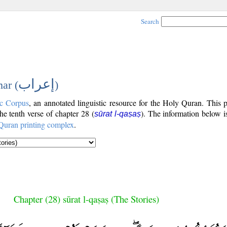
Search
إعراب
ar (
)
c Corpus
, an annotated linguistic resource for the Holy Quran. This
the tenth verse of chapter 28 (
). The information below 
sūrat l-qaṣaṣ
Quran printing complex
.
Chapter (28) sūrat l-qaṣaṣ (The Stories)