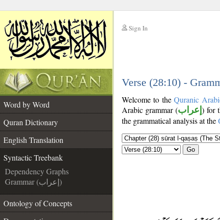
Sign In
__
__
Verse (28:10) - Gramm
Welcome to the
Quranic Arabi
Word by Word
Arabic grammar (
إعراب
) for 
the grammatical analysis at the
Quran Dictionary
English Translation
Go
Syntactic Treebank
Dependency Graphs
Grammar (إعراب)
Ontology of Concepts