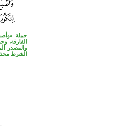
جملة «وأصب
الفارقة، ،
والمصدر الم
الشرط محذوف .
.