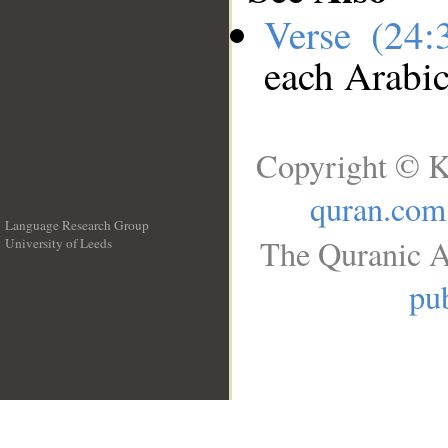
Verse (24
each Arabi
Copyright © K
quran.com
Language Research Group
The Quranic A
University of Leeds
__
pub