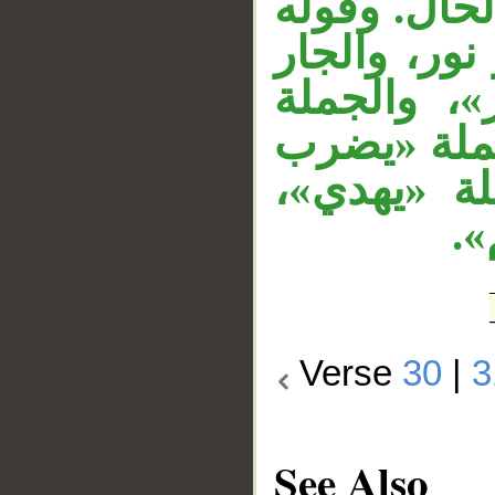
حال. وقوله
«ر، والجار
«، والجملة
جملة «يضرب
جملة «يهدي
يم
Verse
30
|
3
See Also