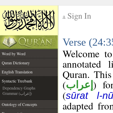
Sign In
__
Verse (24:3
__
Welcome t
Word by Word
annotated l
Quran Dictionary
Quran. This
English Translation
(
) fo
Syntactic Treebank
إعراب
Dependency Graphs
(
sūrat l-nū
Grammar (إعراب)
adapted fro
Ontology of Concepts