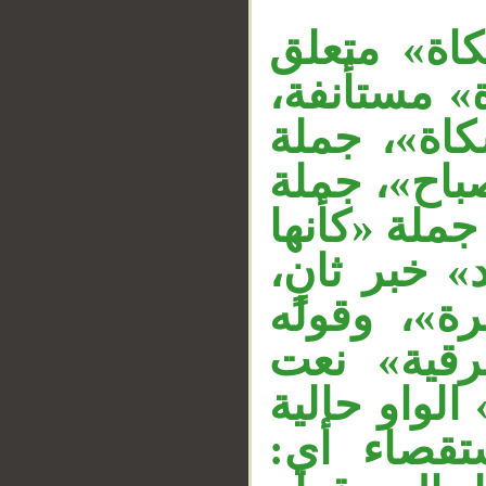
«اة» متعلق
ة» مستأنفة
كاة»، جملة
__
«اح»، جملة
«ملة «كأنها
» خبر ثانٍ
رة»، وقوله
«رقية» نعت
الواو حالية
تقصاء أي