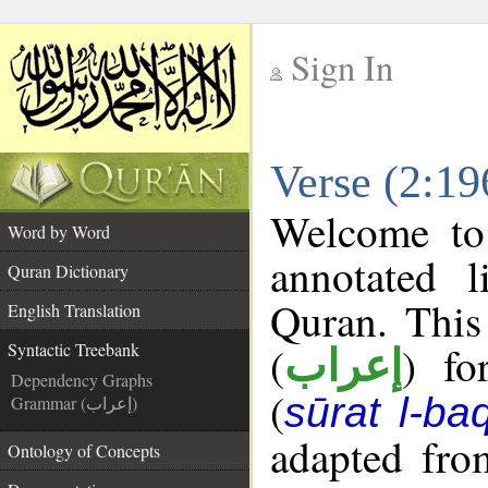
Sign In
__
Verse (2:19
__
Welcome t
Word by Word
annotated l
Quran Dictionary
Quran. This
English Translation
(
) fo
Syntactic Treebank
إعراب
Dependency Graphs
(
sūrat l-ba
Grammar (إعراب)
adapted fro
Ontology of Concepts