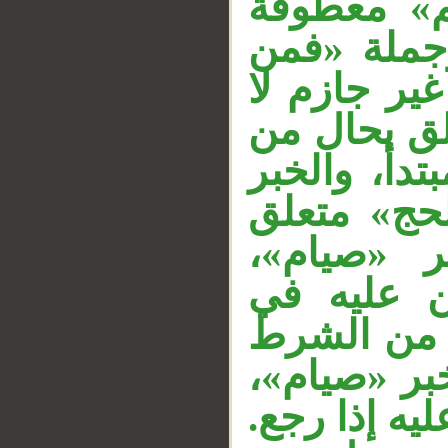
م» معطوفة
جملة «فمن
ير جازم لا
لق بحال من
تدأ، والخبر
لحج» متعلق
 خبر «صيام
ئن عليه في
 من الشرط
ه خبر «صيام
ليه إذا رجع