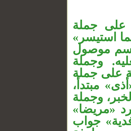
 على جملة
«فما استيسر
اسم موصول
يه. وجملة
«على جملة
«أذى» مبتدأ
لخبر، وجملة
__
«رد «مريضا
دية» جواب