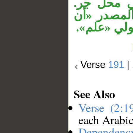
في محل جر
المصدر «أن
مفعولي «علم
Verse
191
|
See Also
Verse (2:
each Arabi
Dependenc