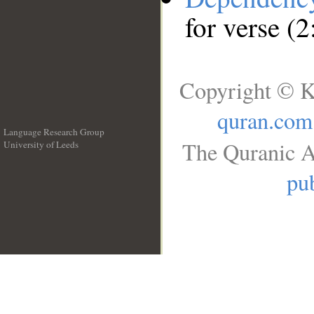
for verse (
Copyright © K
quran.com
Language Research Group
The Quranic A
University of Leeds
__
pub