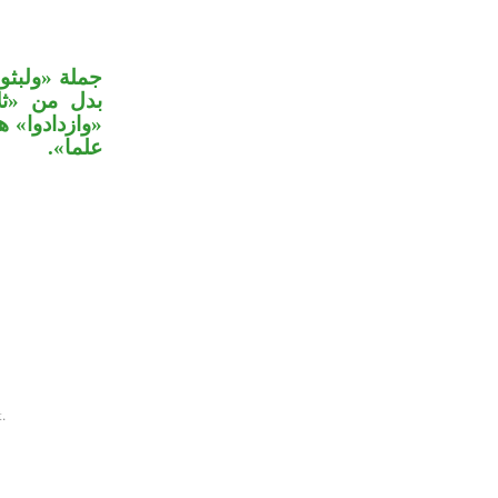
جملة «ولبث»
بدل من «ثلا
وازدادوا» هذ
علما».
.