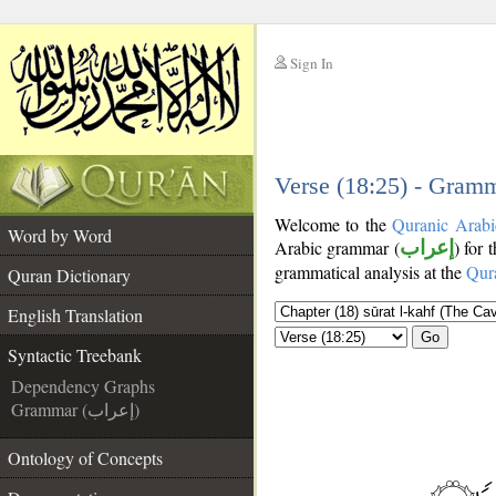
Sign In
__
__
Verse (18:25) - Gramm
Welcome to the
Quranic Arabi
Word by Word
Arabic grammar (
إعراب
) for 
grammatical analysis at the
Qur
Quran Dictionary
English Translation
Go
Syntactic Treebank
Dependency Graphs
Grammar (إعراب)
Ontology of Concepts