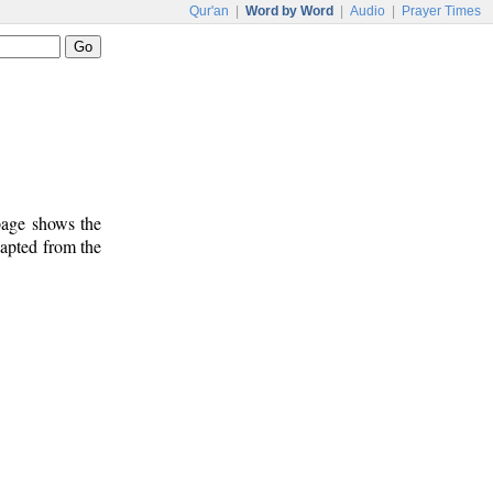
Qur'an
|
Word by Word
|
Audio
|
Prayer Times
 page shows the
dapted from the