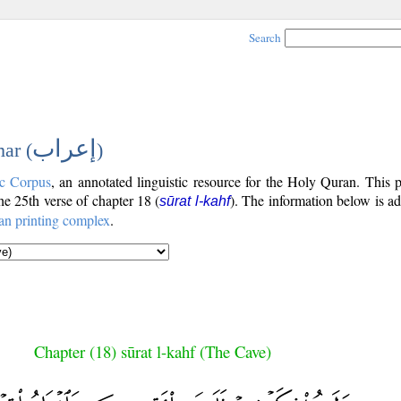
Search
إعراب
ar (
)
c Corpus
, an annotated linguistic resource for the Holy Quran. This
the 25th verse of chapter 18 (
). The information below is a
sūrat l-kahf
an printing complex
.
Chapter (18) sūrat l-kahf (The Cave)