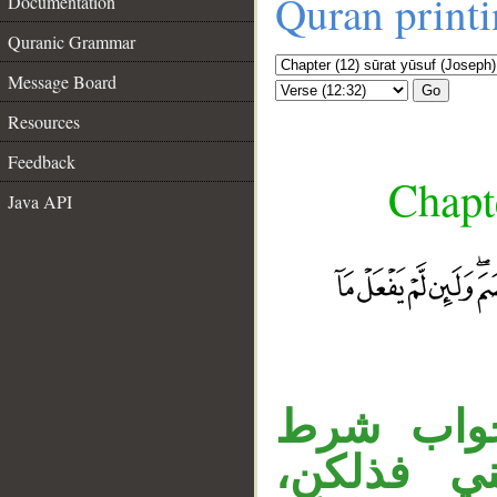
Quran print
Documentation
Quranic Grammar
Message Board
Go
Resources
Feedback
Chapte
Java API
لجواب شرط
َني فذلكن