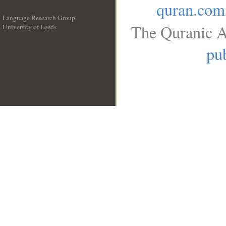
quran.com
Language Research Group
The Quranic A
University of Leeds
__
pub