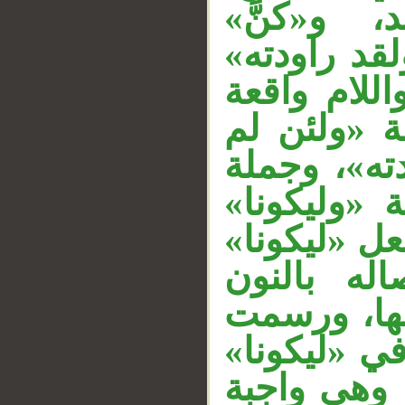
د، و«كنَّ
__
لقد راودته
للام واقعة
 «ولئن لم
ته»، وجملة
««وليكونا
عل «ليكونا
له بالنون
 لها، ورسمت
 في «ليكونا
 وهي واجبة