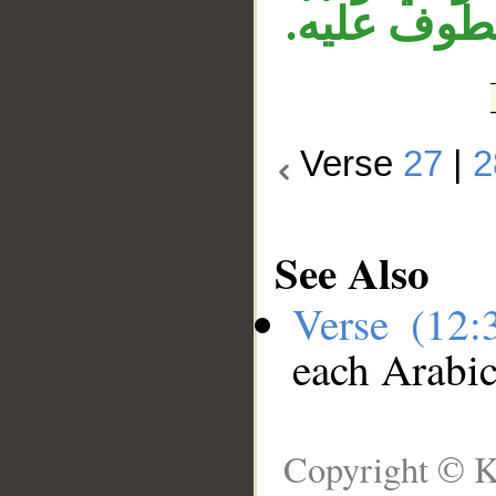
عطوف عليه
Verse
27
|
2
See Also
Verse (12
each Arabi
Copyright © K