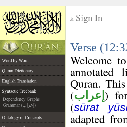
Sign In
__
Verse (12:3
__
Welcome t
Word by Word
annotated l
Quran Dictionary
Quran. This
English Translation
(
) fo
Syntactic Treebank
إعراب
Dependency Graphs
(
sūrat yūs
Grammar (إعراب)
adapted fro
Ontology of Concepts