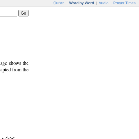
Qur'an
|
Word by Word
|
Audio
|
Prayer Times
 page shows the
dapted from the