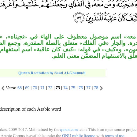
 معه» اسم موصول معطوف على الهاء في «نجيناه»، 
درة. والجار «في الفلك» متعلق بالصلة المقدرة، وجمع ال
ن»، و«كيف» في قوله: «كيف كان عاقبة» اسم استفهام خ
علَّق بالاستفهام المضمَّن معنى العلم
Quran Recitation by Saad Al-Ghamadi
Verse
68
|
69
|
70
|
71
|
72
|
73
|
74
|
75
|
76
|
77
|
78
description of each Arabic word
ukes, 2009-2017. Maintained by the
quran.com
team. This is an open source project
Arabic Corpus is available under the
GNU public license
with
terms of use
.