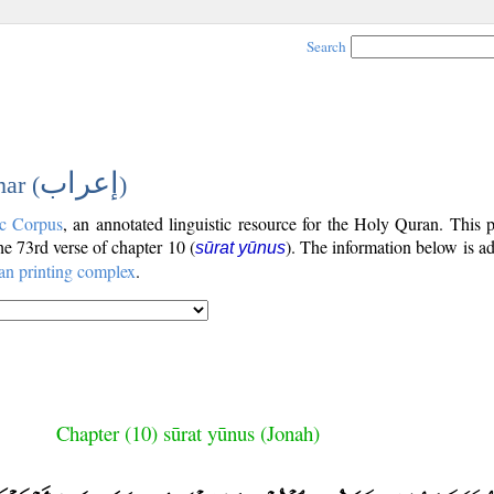
Search
إعراب
ar (
)
c Corpus
, an annotated linguistic resource for the Holy Quran. This
the 73rd verse of chapter 10 (
). The information below is a
sūrat yūnus
an printing complex
.
Chapter (10) sūrat yūnus (Jonah)