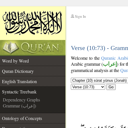
Sign In
__
__
Verse (10:73) - Gramm
Welcome to the
Quranic Arabi
Word by Word
Arabic grammar (
إعراب
) for 
grammatical analysis at the
Qur
Quran Dictionary
English Translation
Go
Syntactic Treebank
Dependency Graphs
Grammar (إعراب)
Ontology of Concepts