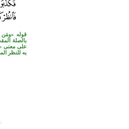
قوله «ومَن
بالصلة المق
على معنى «م
به للنظر الم.
.